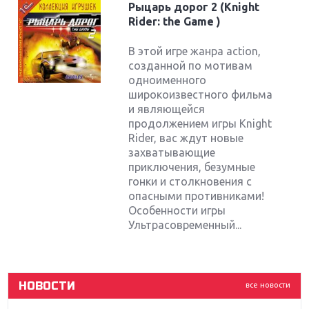
Рыцарь дорог 2 (Knight
Rider: the Game )
В этой игре жанра action,
созданной по мотивам
одноименного
широкоизвестного фильма
и являющейся
продолжением игры Knight
Rider, вас ждут новые
захватывающие
приключения, безумные
Крупнейшие релизы мая: Nintendo, Microsoft и
Sony
гонки и столкновения с
опасными противниками!
Особенности игры
Новинки для Nintendo Switch: Labo, South Park и
Ультрасовременный...
ремастер Dark Souls
God Of War: тотальный перезапуск серии
НОВОСТИ
все новости
Far Cry 5: хвалить нельзя ругать