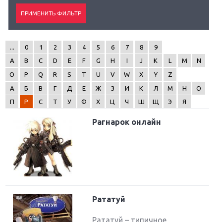
...
0
1
2
3
4
5
6
7
8
9
A
B
C
D
E
F
G
H
I
J
K
L
M
N
O
P
Q
R
S
T
U
V
W
X
Y
Z
А
Б
В
Г
Д
Е
Ж
З
И
К
Л
М
Н
О
П
Р
С
Т
У
Ф
Х
Ц
Ч
Ш
Щ
Э
Я
Рагнарок онлайн
Рататуй
Рататуй – типичное