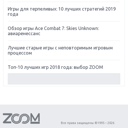
Игры для терпеливых: 10 лучших стратегий 2019
года
Обзор игры Ace Combat 7: Skies Unknown:
авиаренессанс
Лучшие старые игры с неповторимым игровым
процессом
Топ-10 лучших игр 2018 года: выбор ZOOM
Обзор Red Dead Redemption 2: действительно
игра года?
Первый в России обзор игры Starlink: Battle For
Atlas
Обзор игры Forza Horizon 4: вершина эволюции
Все права защищены ©1995 – 2026