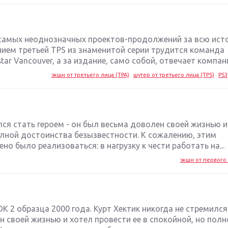
з самых неоднозначных проектов-продолжений за всю ис
нием третьей TPS из знаменитой серии трудится команда
ar Vancouver, а за издание, само собой, отвечает компани
экшн от третьего лица (TPA)
шутер от третьего лица (TPS)
PS3
лся стать героем - он был весьма доволен своей жизнью и
полной достоинства безызвестности. К сожалению, этим
 было реализоваться: в нагрузку к чести работать на...
экшн от первого 
 2 образца 2000 года. Курт Хектик никогда не стремился
н своей жизнью и хотел провести ее в спокойной, но полн