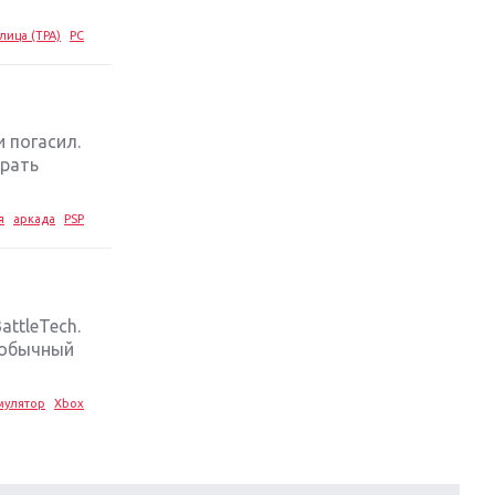
лица (TPA)
PC
 погасил.
брать
я
аркада
PSP
ttleTech.
 обычный
мулятор
Xbox