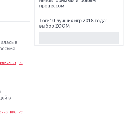
неповторимым игровым
процессом
Топ-10 лучших игр 2018 года:
выбор ZOOM
Обзор Red Dead Redemption 2:
вилась в
действительно игра года?
 весьма
Первый в России обзор игры
ключения
PC
Starlink: Battle For Atlas
Обзор игры Forza Horizon 4:
вершина эволюции
я
дей в
Две важных новинки для
консолей: Spider-Man и Divinity
Original Sin 2
ORPG
RPG
PC
Три крупных релиза для
гибридной консоли Switch