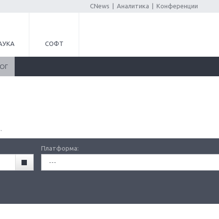
CNews
|
Аналитика
|
Конференции
АУКА
СОФТ
ЛОГ
.
Платформа:
---