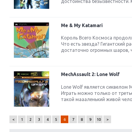
достоинства безызвестности. 
Me & My Katamari
Король Всего Космоса продолж
Что есть звезда? Гигантский р
достаточно огромных шаров, чт
MechAssault 2: Lone Wolf
Lone Wolf является сиквелом M
Играть можно только от треть
такой маааленький живой челов
<
1
2
3
4
5
6
7
8
9
10
>