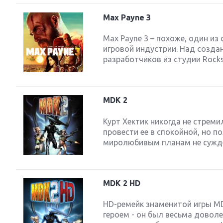
Max Payne 3
Max Payne 3 – похоже, один и
игровой индустрии. Над созда
разработчиков из студии Rockst
MDK 2
Курт Хектик никогда не стреми
провести ее в спокойной, но 
миролюбивым планам не суждено
MDK 2 HD
HD-ремейк знаменитой игры MDK
героем - он был весьма доволе