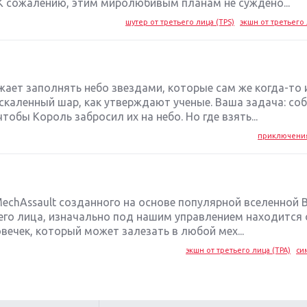
К сожалению, этим миролюбивым планам не суждено...
шутер от третьего лица (TPS)
экшн от третьего 
ает заполнять небо звездами, которые сам же когда-то и
аскаленный шар, как утверждают ученые. Ваша задача: со
обы Король забросил их на небо. Но где взять...
приключени
echAssault созданного на основе популярной вселенной Ba
его лица, изначально под нашим управлением находится
ечек, который может залезать в любой мех...
экшн от третьего лица (TPA)
си