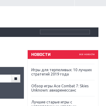
Крупнейшие релизы мая: Nintendo,
Microsoft и Sony
Новинки для Nintendo Switch:
Labo, South Park и ремастер Dark
Souls
God Of War: тотальный
перезапуск серии
НОВОСТИ
все новости
Far Cry 5: хвалить нельзя ругать
Игры для терпеливых: 10 лучших
стратегий 2019 года
Обзор игры Ace Combat 7: Skies
Unknown: авиаренессанс
Лучшие старые игры с