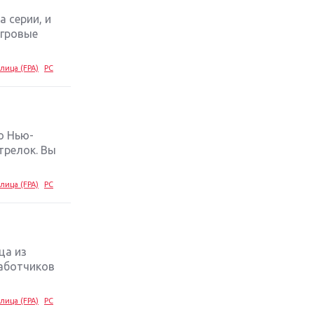
а серии, и
Обзор игры The Crew 2: покорение
игровые
Америки
лица (FPA)
PC
Важнейшие анонсы E3 2018
Крупнейшие релизы мая: Nintendo,
Microsoft и Sony
о Нью-
трелок. Вы
Новинки для Nintendo Switch:
Labo, South Park и ремастер Dark
лица (FPA)
PC
Souls
God Of War: тотальный
перезапуск серии
ца из
работчиков
Far Cry 5: хвалить нельзя ругать
лица (FPA)
PC
Игры для терпеливых: 10 лучших