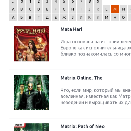
...
0
1
2
3
4
5
6
7
8
9
A
B
C
D
E
F
G
H
I
J
K
L
M
N
А
Б
В
Г
Д
Е
Ж
З
И
К
Л
М
Н
О
Mata Hari
Next
Игра основана на истории леге
Европе как исполнительница э
близко познакомилась со мног
Matrix Online, The
Что, если мир, который мы зна
вселенная, известная как Ма
неведении и выращивать их для 
Matrix: Path of Neo