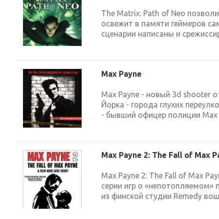
The Matrix: Path of Neo позвол
освежит в памяти геймеров са
сценарии написаны и срежисси
Max Payne
Max Payne - новый 3d shooter
Йорка - города глухих переул
- бывший офицер полиции Max P
Max Payne 2: The Fall of Max 
Max Payne 2: The Fall of Max P
серии игр о «непотопляемом» 
из финской студии Remedy воше