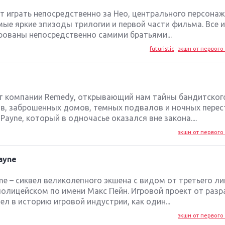
ит играть непосредственно за Нео, центрального персонаж
мые яркие эпизоды трилогии и первой части фильма. Все 
рованы непосредственно самими братьями...
futuristic
экшн от первого 
 от компании Remedy, открывающий нам тайны бандитског
ков, заброшенных домов, темных подвалов и ночных перес
ayne, который в одночасье оказался вне закона....
экшн от первого 
Payne
ayne – сиквел великолепного экшена с видом от третьего ли
полицейском по имени Макс Пейн. Игровой проект от раз
л в историю игровой индустрии, как один...
экшн от первого 