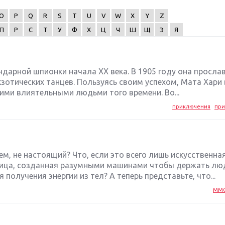
O
P
Q
R
S
T
U
V
W
X
Y
Z
П
Р
С
Т
У
Ф
Х
Ц
Ч
Ш
Щ
Э
Я
ндарной шпионки начала ХХ века. В 1905 году она просла
кзотических танцев. Пользуясь своим успехом, Мата Хари
ими влиятельными людьми того времени. Во...
приключения
при
ем, не настоящий? Что, если это всего лишь искусственна
трица, созданная разумными машинами чтобы держать лю
получения энергии из тел? А теперь представьте, что...
MM