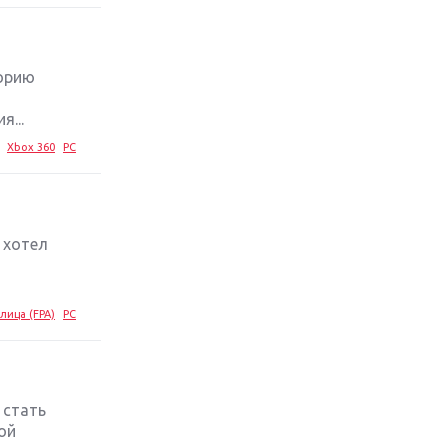
стратегий 2019 года
Обзор игры Ace Combat 7: Skies
Unknown: авиаренессанс
торию
я...
Лучшие старые игры с
неповторимым игровым
Xbox 360
PC
процессом
Топ-10 лучших игр 2018 года:
выбор ZOOM
 хотел
лица (FPA)
PC
 стать
ой