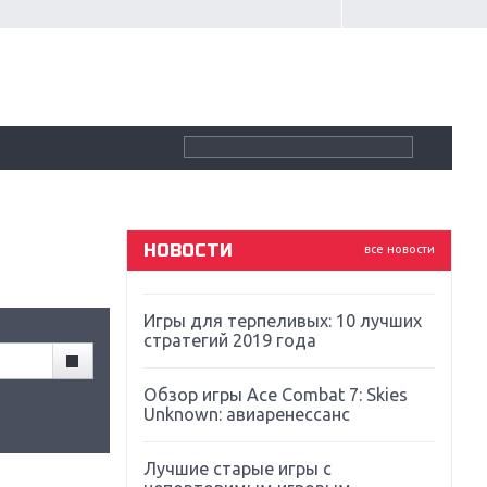
Крупнейшие релизы мая: Nintendo,
Microsoft и Sony
Новинки для Nintendo Switch:
Labo, South Park и ремастер Dark
Souls
God Of War: тотальный
перезапуск серии
НОВОСТИ
все новости
Far Cry 5: хвалить нельзя ругать
Игры для терпеливых: 10 лучших
стратегий 2019 года
Обзор игры Ace Combat 7: Skies
Unknown: авиаренессанс
Лучшие старые игры с