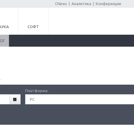
CNews
|
Аналитика
|
Конференции
АУКА
СОФТ
ЛОГ
.
Платформа:
PC