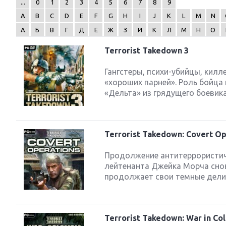
...
0
1
2
3
4
5
6
7
8
9
A
B
C
D
E
F
G
H
I
J
K
L
M
N
А
Б
В
Г
Д
Е
Ж
З
И
К
Л
М
Н
О
Terrorist Takedown 3
Next
Гангстеры, психи-убийцы, килл
«хороших парней». Роль бойца
«Дельта» из грядущего боевика T
Terrorist Takedown: Covert Op
Продолжение антитеррористиче
лейтенанта Джейка Морча сно
продолжает свои темные дели
Terrorist Takedown: War in Co