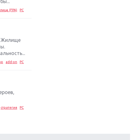
ы...
лица (FPA)
PC
е. Жилище
ы.
льность...
ор
add-on
PC
ероев,
стратегия
PC