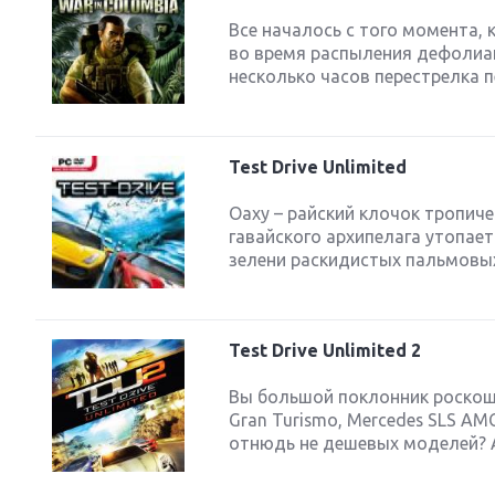
Все началось с того момента,
во время распыления дефолиан
несколько часов перестрелка п
Test Drive Unlimited
Оаху – райский клочок тропиче
гавайского архипелага утопает
зелени раскидистых пальмовых 
Test Drive Unlimited 2
Вы большой поклонник роскошн
Gran Turismo, Mercedes SLS AMG,
отнюдь не дешевых моделей? А 