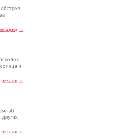
 обстрел
Обзор игры The Crew 2: покорение
за
Америки
лица (FPA)
PC
Важнейшие анонсы E3 2018
Крупнейшие релизы мая: Nintendo,
Microsoft и Sony
 осколок
 солнца и
Новинки для Nintendo Switch:
Labo, South Park и ремастер Dark
Xbox 360
PC
Souls
God Of War: тотальный
перезапуск серии
serati
 других,
Far Cry 5: хвалить нельзя ругать
Xbox 360
PC
Игры для терпеливых: 10 лучших