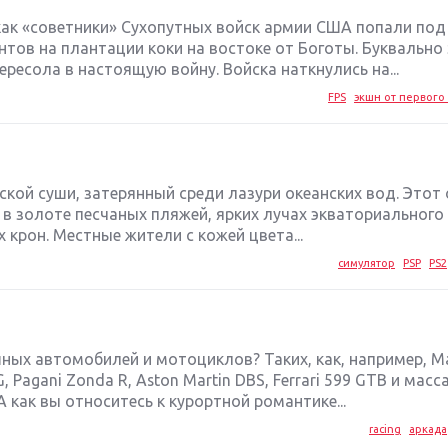
 как «советники» Сухопутных войск армии США попали под
тов на плантации коки на востоке от Боготы. Буквально 
ересола в настоящую войну. Войска наткнулись на...
FPS
экшн от первого 
ской суши, затерянный среди лазури океанских вод. Этот
 в золоте песчаных пляжей, ярких лучах экваториального
крон. Местные жители с кожей цвета...
симулятор
PSP
PS2
ых автомобилей и мотоциклов? Таких, как, например, Ma
 Pagani Zonda R, Aston Martin DBS, Ferrari 599 GTB и масса
как вы относитесь к курортной романтике...
racing
аркада