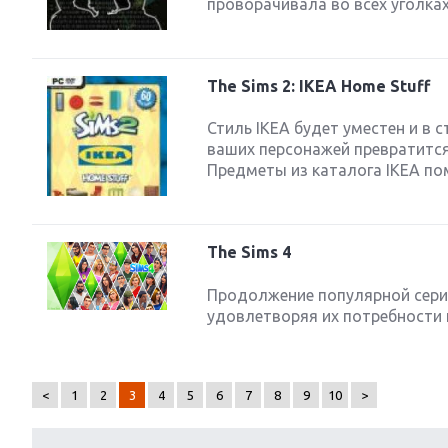
проворачивала во всех уголках
The Sims 2: IKEA Home Stuff
Стиль IKEA будет уместен и в 
ваших персонажей превратится
Предметы из каталога IKEA по
The Sims 4
Продолжение популярной серии
удовлетворяя их потребности 
<
1
2
3
4
5
6
7
8
9
10
>