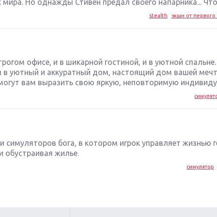
 мира. Но однажды Стивен предал своего напарника... Чтоб
stealth
экшн от первого 
строгом офисе, и в шикарной гостиной, и в уютной спальн
 в уютный и аккуратный дом, настоящий дом вашей мечт
могут вам выразить свою яркую, неповторимую индивидуа
симулят
 симуляторов бога, в котором игрок управляет жизнью г
и обустраивая жилье.
симулятор