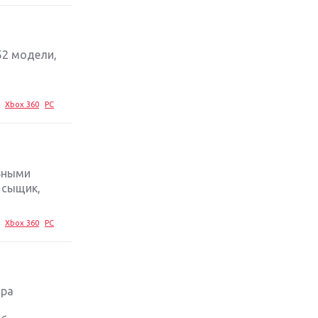
стратегий 2019 года
Обзор игры Ace Combat 7: Skies
Unknown: авиаренессанс
52 модели,
Лучшие старые игры с
неповторимым игровым
Xbox 360
PC
процессом
Топ-10 лучших игр 2018 года:
выбор ZOOM
ьными
 сыщик,
Xbox 360
PC
ора