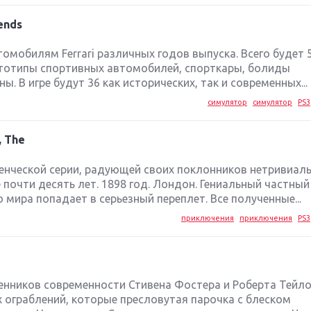
gends
омобилям Ferrari различных годов выпуска. Всего будет 
тотипы спортивных автомобилей, спорткары, болиды
 В игре будут 36 как исторических, так и современных...
симулятор
симулятор
PS3
, The
ченческой серии, радующей своих поклонников нетривиал
почти десять лет. 1898 год. Лондон. Гениальный частный
 мира попадает в серьезный переплет. Все полученные...
приключения
приключения
PS3
енников современности Стивена Фостера и Роберта Тейл
ограблений, которые пресловутая парочка с блеском