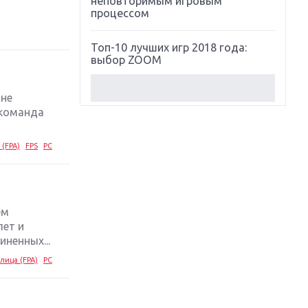
неповторимым игровым
процессом
Топ-10 лучших игр 2018 года:
выбор ZOOM
Обзор Red Dead Redemption 2:
оне
действительно игра года?
 команда
Первый в России обзор игры
 (FPA)
FPS
PC
Starlink: Battle For Atlas
Обзор игры Forza Horizon 4:
вершина эволюции
ем
лет и
Две важных новинки для
ненных...
консолей: Spider-Man и Divinity
Original Sin 2
лица (FPA)
PC
Три крупных релиза для
гибридной консоли Switch