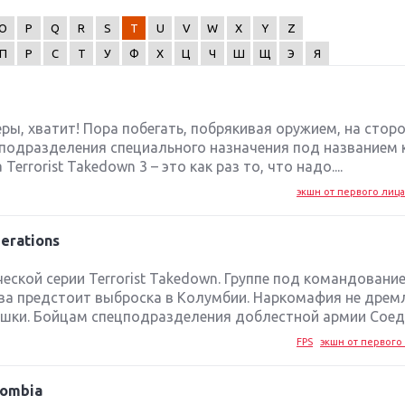
O
P
Q
R
S
T
U
V
W
X
Y
Z
П
Р
С
Т
У
Ф
Х
Ц
Ч
Ш
Щ
Э
Я
еры, хватит! Пора побегать, побрякивая оружием, на стор
 подразделения специального назначения под названием
errorist Takedown 3 – это как раз то, что надо....
экшн от первого лица
erations
ской серии Terrorist Takedown. Группе под командовани
ва предстоит выброска в Колумбии. Наркомафия не дрем
шки. Бойцам спецподразделения доблестной армии Соеди
FPS
экшн от первого 
lombia