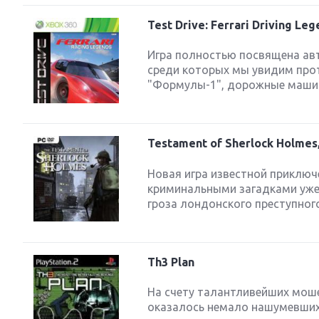
Test Drive: Ferrari Driving Le
Игра полностью посвящена авт
среди которых мы увидим про
"Формулы-1", дорожные машины.
Testament of Sherlock Holmes
Новая игра известной приклю
криминальными загадками уже 
гроза лондонского преступного
Th3 Plan
На счету талантливейших мош
оказалось немало нашумевших 