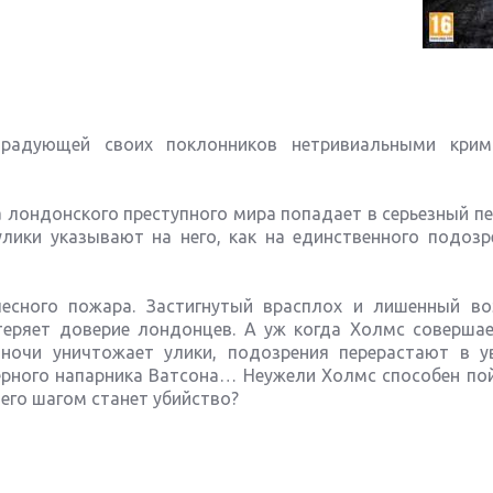
, радующей своих поклонников нетривиальными кри
а лондонского преступного мира попадает в серьезный пе
лики указывают на него, как на единственного подозр
лесного пожара. Застигнутый врасплох и лишенный в
теряет доверие лондонцев. А уж когда Холмс совершае
ночи уничтожает улики, подозрения перерастают в ув
ерного напарника Ватсона… Неужели Холмс способен по
его шагом станет убийство?