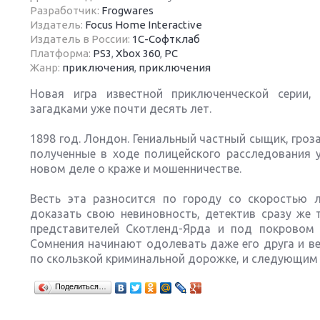
Разработчик:
Frogwares
Издатель:
Focus Home Interactive
Издатель в России:
1C-Софтклаб
Платформа:
PS3
,
Xbox 360
,
PC
Жанр:
приключения
,
приключения
Next
Новая игра известной приключенческой серии
загадками уже почти десять лет.
1898 год. Лондон. Гениальный частный сыщик, гроз
полученные в ходе полицейского расследования у
новом деле о краже и мошенничестве.
Весть эта разносится по городу со скоростью 
доказать свою невиновность, детектив сразу же 
представителей Скотленд-Ярда и под покровом 
Сомнения начинают одолевать даже его друга и в
по скользкой криминальной дорожке, и следующим 
Поделиться…