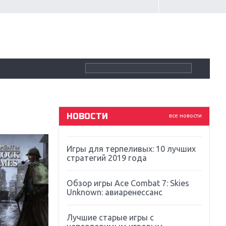
Крупнейшие релизы мая: Nintendo,
Microsoft и Sony
Новинки для Nintendo Switch:
Labo, South Park и ремастер Dark
Souls
God Of War: тотальный
перезапуск серии
НОВОСТИ
все новости
Far Cry 5: хвалить нельзя ругать
Игры для терпеливых: 10 лучших
стратегий 2019 года
Обзор игры Ace Combat 7: Skies
Unknown: авиаренессанс
Лучшие старые игры с