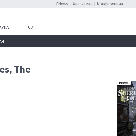
CNews
|
Аналитика
|
Конференции
АУКА
СОФТ
ЛОГ
es, The