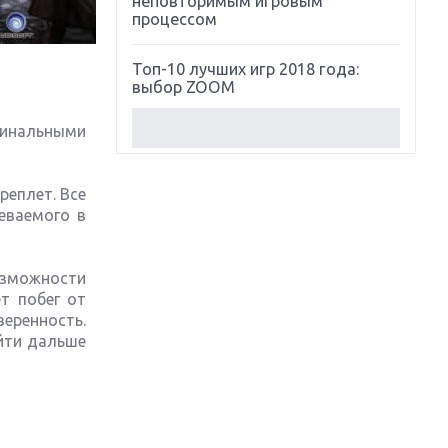
неповторимым игровым
процессом
Топ-10 лучших игр 2018 года:
выбор ZOOM
минальными
Обзор Red Dead Redemption 2:
действительно игра года?
реплет. Все
Первый в России обзор игры
еваемого в
Starlink: Battle For Atlas
Обзор игры Forza Horizon 4:
озможности
вершина эволюции
т побег от
еренность.
йти дальше
Две важных новинки для
консолей: Spider-Man и Divinity
Original Sin 2
Три крупных релиза для
гибридной консоли Switch