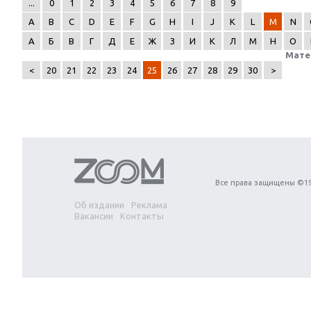
...
0
1
2
3
4
5
6
7
8
9
A
B
C
D
E
F
G
H
I
J
K
L
M
N
А
Б
В
Г
Д
Е
Ж
З
И
К
Л
М
Н
О
Мате
<
20
21
22
23
24
25
26
27
28
29
30
>
Next
Все права защищены ©19
Об издании
Реклама
Вакансии
Контакты