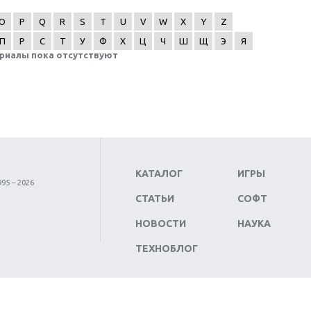
O
P
Q
R
S
T
U
V
W
X
Y
Z
П
Р
С
Т
У
Ф
Х
Ц
Ч
Ш
Щ
Э
Я
риалы пока отсутствуют
КАТАЛОГ
ИГРЫ
95 – 2026
СТАТЬИ
СОФТ
НОВОСТИ
НАУКА
ТЕХНОБЛОГ