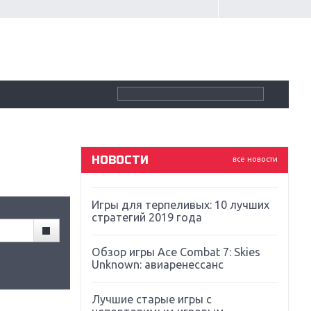
Крупнейшие релизы мая: Nintendo,
Microsoft и Sony
Новинки для Nintendo Switch:
Labo, South Park и ремастер Dark
Souls
God Of War: тотальный
перезапуск серии
НОВОСТИ
все новости
Far Cry 5: хвалить нельзя ругать
Игры для терпеливых: 10 лучших
стратегий 2019 года
Обзор игры Ace Combat 7: Skies
Unknown: авиаренессанс
Лучшие старые игры с