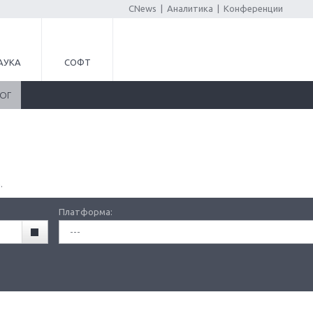
CNews
|
Аналитика
|
Конференции
АУКА
СОФТ
ЛОГ
.
Платформа:
---