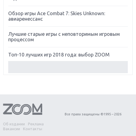
Обзор игры Ace Combat 7: Skies Unknown:
авиаренессанс
Лучшие старые игры с неповторимым игровым
процессом
Топ-10 лучших игр 2018 года: выбор ZOOM
Обзор Red Dead Redemption 2: действительно
игра года?
Первый в России обзор игры Starlink: Battle For
Atlas
Обзор игры Forza Horizon 4: вершина эволюции
Все права защищены ©1995 – 2026
Об издании
Реклама
Две важных новинки для консолей: Spider-Man и
Вакансии
Контакты
Divinity Original Sin 2