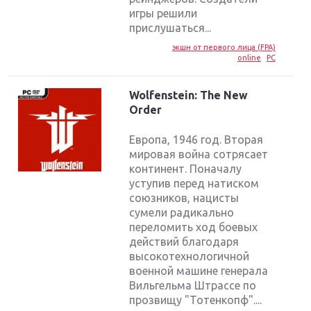
игры решили
прислушаться...
экшн от первого лица (FPA)
online
PC
Wolfenstein: The New
Order
Европа, 1946 год. Вторая
мировая война сотрясает
континент. Поначалу
уступив перед натиском
союзников, нацисты
сумели радикально
переломить ход боевых
действий благодаря
высокотехнологичной
военной машине генерала
Вильгельма Штрассе по
прозвищу "Тотенкопф"....