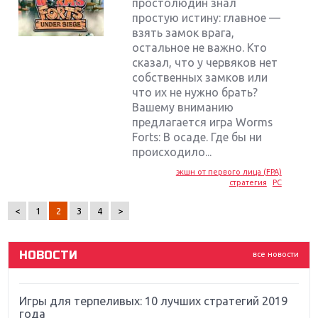
простолюдин знал
простую истину: главное —
взять замок врага,
остальное не важно. Кто
сказал, что у червяков нет
собственных замков или
что их не нужно брать?
Вашему вниманию
предлагается игра Worms
Крупнейшие релизы мая: Nintendo, Microsoft и
Forts: В осаде. Где бы ни
Sony
происходило...
экшн от первого лица (FPA)
Новинки для Nintendo Switch: Labo, South Park и
стратегия
PC
ремастер Dark Souls
<
1
2
3
4
>
God Of War: тотальный перезапуск серии
НОВОСТИ
все новости
Far Cry 5: хвалить нельзя ругать
Игры для терпеливых: 10 лучших стратегий 2019
года