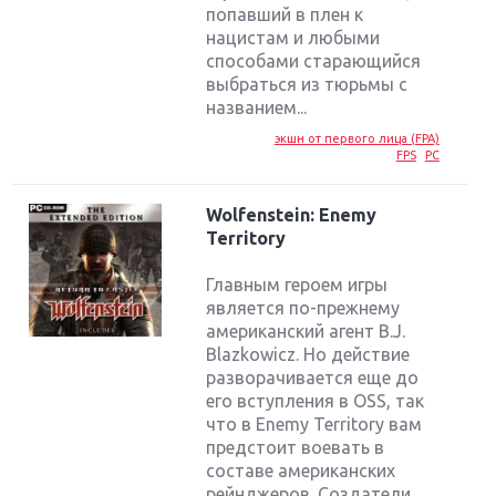
попавший в плен к
нацистам и любыми
способами старающийся
выбраться из тюрьмы с
названием...
экшн от первого лица (FPA)
FPS
PC
Wolfenstein: Enemy
Territory
Главным героем игры
является по-прежнему
американский агент B.J.
Blazkowicz. Но действие
разворачивается еще до
его вступления в OSS, так
что в Enemy Territory вам
предстоит воевать в
составе американских
рейнджеров. Создатели