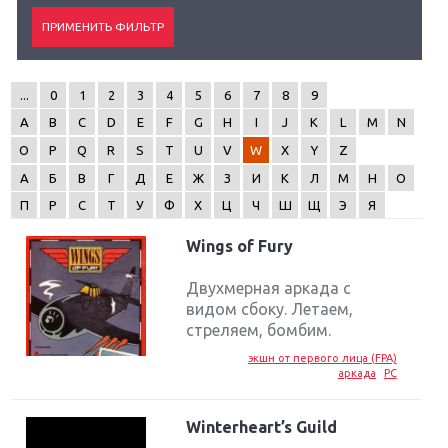
...
0
1
2
3
4
5
6
7
8
9
A
B
C
D
E
F
G
H
I
J
K
L
M
N
O
P
Q
R
S
T
U
V
W
X
Y
Z
А
Б
В
Г
Д
Е
Ж
З
И
К
Л
М
Н
О
П
Р
С
Т
У
Ф
Х
Ц
Ч
Ш
Щ
Э
Я
Wings of Fury
Двухмерная аркада с
видом сбоку. Летаем,
стреляем, бомбим.
экшн от первого лица (FPA)
аркада
PC
Winterheart’s Guild