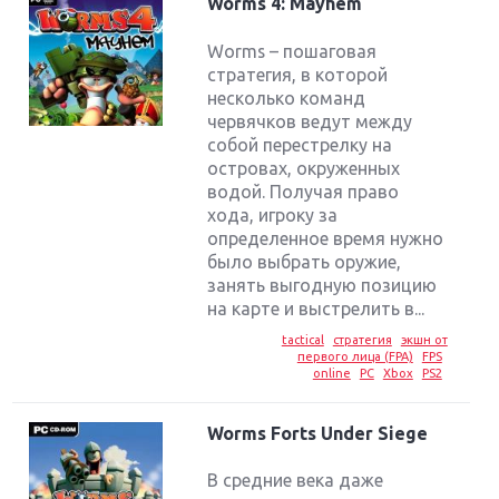
Worms 4: Mayhem
Worms – пошаговая
стратегия, в которой
несколько команд
червячков ведут между
собой перестрелку на
островах, окруженных
водой. Получая право
хода, игроку за
определенное время нужно
было выбрать оружие,
занять выгодную позицию
на карте и выстрелить в...
tactical
стратегия
экшн от
первого лица (FPA)
FPS
online
PC
Xbox
PS2
Worms Forts Under Siege
В средние века даже