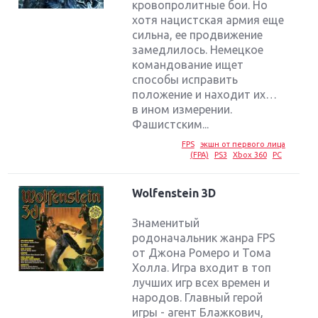
кровопролитные бои. Но
хотя нацистская армия еще
сильна, ее продвижение
замедлилось. Немецкое
командование ищет
способы исправить
положение и находит их…
в ином измерении.
Фашистским...
FPS
экшн от первого лица
(FPA)
PS3
Xbox 360
PC
Wolfenstein 3D
Знаменитый
родоначальник жанра FPS
от Джона Ромеро и Тома
Холла. Игра входит в топ
лучших игр всех времен и
народов. Главный герой
игры - агент Блажкович,