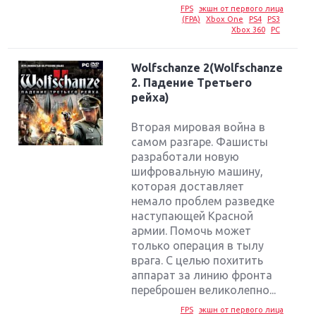
FPS
экшн от первого лица
(FPA)
Xbox One
PS4
PS3
Xbox 360
PC
Wolfschanze 2(Wolfschanze
2. Падение Третьего
рейха)
Вторая мировая война в
самом разгаре. Фашисты
разработали новую
шифровальную машину,
которая доставляет
немало проблем разведке
наступающей Красной
армии. Помочь может
только операция в тылу
врага. С целью похитить
аппарат за линию фронта
переброшен великолепно...
FPS
экшн от первого лица