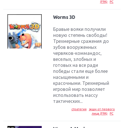
(FPA)
PC
Worms 3D
Бравые вояки получили
новую степень свободы!
Трехмерные сражения до
зубов вооруженных
червяков-коммандос,
веселых, злобных и
готовых на все ради
победы стали еще более
насыщенными и
красочными. Трехмерный
игровой мир позволяет
использовать массу
тактических...
стратегия
экшн от первого
лица (FPA)
PC