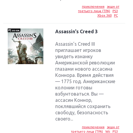
приключения
экшн от
третьего лица (TPA)
PS3
Xbox 360
PC
Assassin's Creed 3
Assassin’s Creed III
приглашает игроков
увидеть изнанку
Американской революции
глазами нового ассасина
Коннора. Время действия
— 1775 год. Американские
колонии готовы
взбунтоваться. Вы —
ассасин Коннор,
поклявшийся сохранить
свободу, безопасность
своего...
приключения
экшн от
третьего лица (TPA)
Wii
PS3