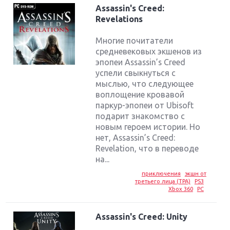
Assassin's Creed:
Revelations
Многие почитатели
средневековых экшенов из
эпопеи Assassin’s Creed
успели свыкнуться с
мыслью, что следующее
воплощение кровавой
паркур-эпопеи от Ubisoft
подарит знакомство с
новым героем истории. Но
нет, Assassin’s Creed:
Revelation, что в переводе
на...
приключения
экшн от
третьего лица (TPA)
PS3
Xbox 360
PC
Assassin's Creed: Unity