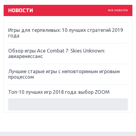
НОВОСТИ
все новости
Far Cry 5: хвалить нельзя ругать
Игры для терпеливых: 10 лучших стратегий 2019
года
Обзор игры Ace Combat 7: Skies Unknown:
авиаренессанс
Лучшие старые игры с неповторимым игровым
процессом
Топ-10 лучших игр 2018 года: выбор ZOOM
Обзор Red Dead Redemption 2: действительно
игра года?
Первый в России обзор игры Starlink: Battle For
Atlas