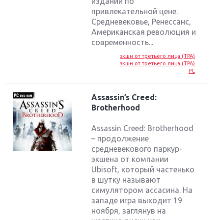
издании по
привлекательной цене.
Средневековье, Ренессанс,
Американская революция и
современность...
экшн от третьего лица (TPA)
экшн от третьего лица (TPA)
PC
Assassin’s Creed:
Brotherhood
Assassin Creed: Brotherhood
– продолжение
средневекового паркур-
экшена от компании
Ubisoft, который частенько
в шутку называют
симулятором ассасина. На
западе игра выходит 19
ноября, заглянув на