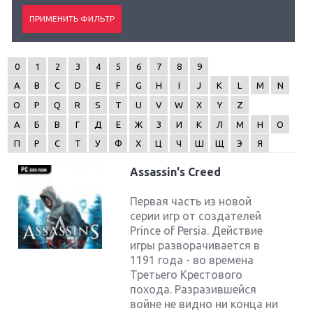
0
1
2
3
4
5
6
7
8
9
A
B
C
D
E
F
G
H
I
J
K
L
M
N
O
P
Q
R
S
T
U
V
W
X
Y
Z
А
Б
В
Г
Д
Е
Ж
З
И
К
Л
М
Н
О
П
Р
С
Т
У
Ф
Х
Ц
Ч
Ш
Щ
Э
Я
Assassin's Creed
Первая часть из новой
серии игр от создателей
Prince of Persia. Действие
игры разворачивается в
1191 года - во времена
Третьего Крестового
похода. Разразившейся
войне не видно ни конца ни