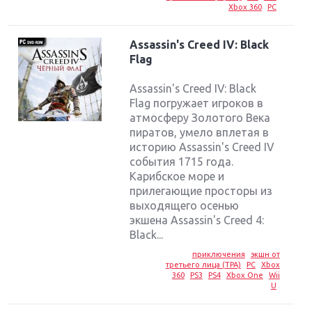
Xbox 360
PC
Assassin's Creed IV: Black
Flag
Assassin's Creed IV: Black
Flag погружает игроков в
атмосферу Золотого Века
пиратов, умело вплетая в
историю Assassin's Creed IV
события 1715 года.
Карибское море и
прилегающие просторы из
выходящего осенью
экшена Assassin's Creed 4:
Black...
приключения
экшн от
третьего лица (TPA)
PC
Xbox
360
PS3
PS4
Xbox One
Wii
U