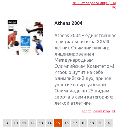
экшн от первого лица (FPA)
PC
Athens 2004
Athens 2004 – единственная
официальная игра XXVIII
летних Олимпийских игр,
лицензированная
Международным
Олимпийским Комитетом!
Игрок ощутит на себе
олимпийский дух, приняв
участие в виртуальной
Олимпиаде по 25 видам
Крупнейшие релизы мая: Nintendo, Microsoft и
Sony
спорта в семи категориях:
легкой атлетике...
Новинки для Nintendo Switch: Labo, South Park и
спорт
симулятор
PC
ремастер Dark Souls
<
10
11
12
13
14
15
16
17
18
19
20
>
God Of War: тотальный перезапуск серии