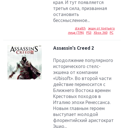
края. И тут появляется
третья сила, призванная
остановить
бессмысленное...
stealth
экшн от третьего
лица (TPA)
PS3
Xbox 360
PC
Assassin's Creed 2
Продолжение популярного
исторического стелс-
экшена от компании
«Ubisoft». Во второй части
действие переносится с
Ближнего Востока времен
Крестовых походов в
Италию эпохи Ренессанса.
Новым главным героем
выступает молодой
флорентийский аристократ
Эцио...