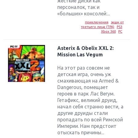
жесткие диски как
персоналок, так и
«больших» консолей:...
приключения
экшн от
третьего лица (TPA)
PS3
Xbox 360
PC
Asterix & Obelix XXL 2:
Mission Las Vegum
На этот раз совсем не
детская игра, очень уж
смахивающая на Armed &
Dangerous, помещает
героев в парк Лас Вегум.
Гетафикс, великий друид,
начал себя странно вести, а
другие друиды стали
пропадать по всей Римской
Империи. Нам предстоит
отыскать причины...