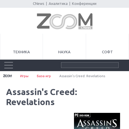
CNews
|
Аналитика
|
Конференции
ТЕХНИКА
НАУКА
СОФТ
Игры
База игр
Assassin's Creed: Revelations
Assassin's Creed:
Revelations