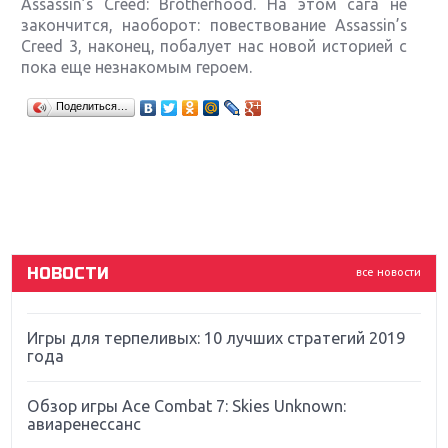
Assassin’s Creed: Brotherhood. На этом сага не
закончится, наоборот: повествование Assassin’s
Creed 3, наконец, побалует нас новой историей с
пока еще незнакомым героем.
Крупнейшие релизы мая: Nintendo, Microsoft и
Поделиться…
Sony
Новинки для Nintendo Switch: Labo, South Park и
ремастер Dark Souls
God Of War: тотальный перезапуск серии
НОВОСТИ
все новости
Far Cry 5: хвалить нельзя ругать
Игры для терпеливых: 10 лучших стратегий 2019
года
Обзор игры Ace Combat 7: Skies Unknown:
авиаренессанс