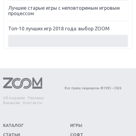
Лучшие старые игры с неповторимым игровым
процессом
Топ-10 лучших игр 2018 года: выбор ZOOM
Обзор Red Dead Redemption 2: действительно
игра года?
Первый в России обзор игры Starlink: Battle For
Atlas
Обзор игры Forza Horizon 4: вершина эволюции
Все права защищены ©1995 – 2026
Об издании
Реклама
Две важных новинки для консолей: Spider-Man и
Вакансии
Контакты
Divinity Original Sin 2
Три крупных релиза для гибридной консоли
КАТАЛОГ
ИГРЫ
Switch
СТАТЬИ
СОФТ