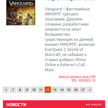
Vanguard – фэнтезийная
ММОРПГ третьего
поколения. Другими
словами, разработчики
опираются на опыт
большинства
существующих на данный
момент ММОРПГ, включая
EverQuest 2, World of
Warcraft, не забывая о
старых добрых Ultima
Крупнейшие релизы мая: Nintendo, Microsoft и
Online и Asheron’s Call.
Sony
Игра...
экшн от третьего лица (TPA)
Новинки для Nintendo Switch: Labo, South Park и
RPG
MMORPG
PC
ремастер Dark Souls
<
7
8
9
10
11
12
13
14
15
16
17
>
God Of War: тотальный перезапуск серии
НОВОСТИ
все новости