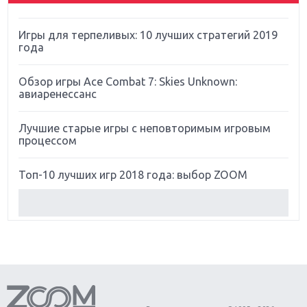
Far Cry 5: хвалить нельзя ругать
Игры для терпеливых: 10 лучших стратегий 2019
года
Обзор игры Ace Combat 7: Skies Unknown:
авиаренессанс
Лучшие старые игры с неповторимым игровым
процессом
Топ-10 лучших игр 2018 года: выбор ZOOM
Обзор Red Dead Redemption 2: действительно
игра года?
Первый в России обзор игры Starlink: Battle For
Atlas
Обзор игры Forza Horizon 4: вершина эволюции