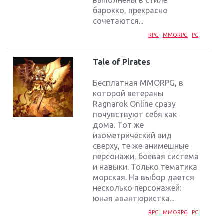
барокко, прекрасно
сочетаются...
RPG
MMORPG
PC
Tale of Pirates
Бесплатная MMORPG, в
которой ветераны
Ragnarok Online сразу
почувствуют себя как
дома. Тот же
изометрический вид
сверху, те же анимешные
персонажи, боевая система
и навыки. Только тематика
морская. На выбор дается
несколько персонажей:
юная авантюристка...
RPG
MMORPG
PC