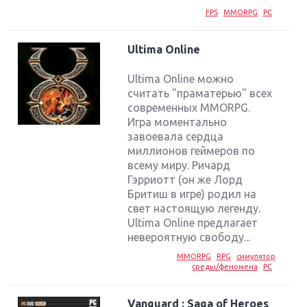
FPS
MMORPG
PC
Ultima Online
Ultima Online можно
считать "праматерью" всех
современных MMORPG.
Игра моментально
завоевала сердца
миллионов геймеров по
всему миру. Ричард
Гэрриотт (он же Лорд
Бритиш в игре) родил на
свет настоящую легенду.
Ultima Online предлагает
невероятную свободу...
MMORPG
RPG
симулятор
среды/феномена
PC
Vanguard : Saga of Heroes