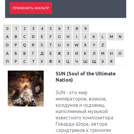
0
1
2
3
4
5
6
7
8
9
A
B
C
D
E
F
G
H
I
J
K
L
M
N
O
P
Q
R
S
T
U
V
W
X
Y
Z
А
Б
В
Г
Д
Е
Ж
З
И
К
Л
М
Н
О
П
Р
С
Т
У
Ф
Х
Ц
Ч
Ш
Щ
Э
Я
SUN (Soul of the Ultimate
Nation)
SUN - это мир
императоров, воинов,
колдунов и чудовищ,
наполненный музыкой
известного композитора
Говарда Шора, автора
саундтреков к трилогии