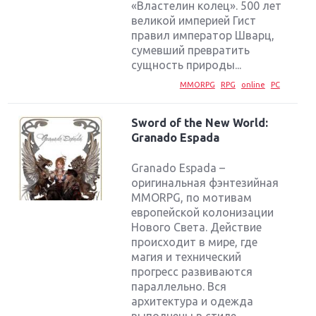
«Властелин колец». 500 лет
великой империей Гист
правил император Шварц,
сумевший превратить
сущность природы...
MMORPG
RPG
online
PC
Sword of the New World:
Granado Espada
Granado Espada –
оригинальная фэнтезийная
MMORPG, по мотивам
европейской колонизации
Нового Света. Действие
происходит в мире, где
магия и технический
прогресс развиваются
параллельно. Вся
архитектура и одежда
выполнены в стиле