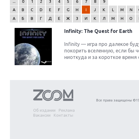
...
0
1
2
3
4
5
6
7
8
9
A
B
C
D
E
F
G
H
I
J
K
L
M
N
А
Б
В
Г
Д
Е
Ж
З
И
К
Л
М
Н
О
Infinity: The Quest for Earth
Next
Infinity — игра про далекое б
покорить вселенную, если бы 
ниоткуда и за короткое время 
Все права защищены ©19
Об издании
Реклама
Вакансии
Контакты