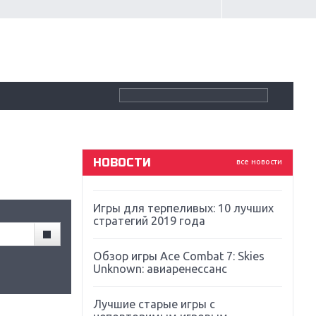
Крупнейшие релизы мая: Nintendo,
Microsoft и Sony
Новинки для Nintendo Switch:
Labo, South Park и ремастер Dark
Souls
God Of War: тотальный
перезапуск серии
НОВОСТИ
все новости
Far Cry 5: хвалить нельзя ругать
Игры для терпеливых: 10 лучших
стратегий 2019 года
Обзор игры Ace Combat 7: Skies
Unknown: авиаренессанс
Лучшие старые игры с