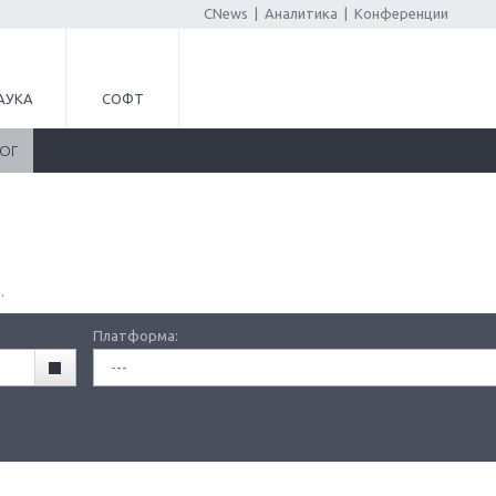
CNews
|
Аналитика
|
Конференции
АУКА
СОФТ
ЛОГ
.
Платформа:
---