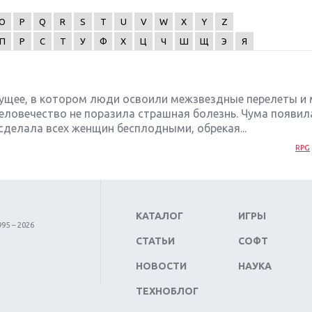
O
P
Q
R
S
T
U
V
W
X
Y
Z
П
Р
С
Т
У
Ф
Х
Ц
Ч
Ш
Щ
Э
Я
удущее, в котором люди освоили межзвездные перелеты и
человечество не поразила страшная болезнь. Чума появил
сделала всех женщин бесплодными, обрекая...
RPG
КАТАЛОГ
ИГРЫ
95 – 2026
СТАТЬИ
СОФТ
НОВОСТИ
НАУКА
ТЕХНОБЛОГ