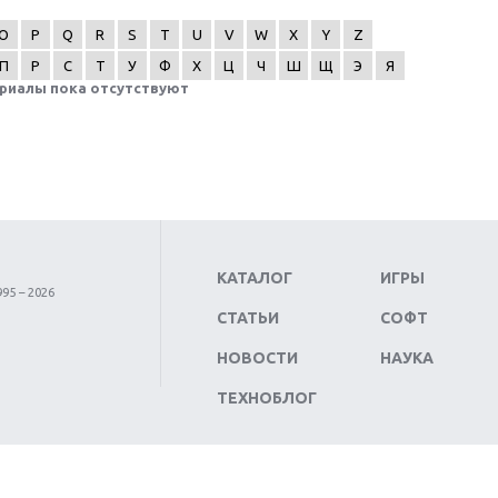
O
P
Q
R
S
T
U
V
W
X
Y
Z
П
Р
С
Т
У
Ф
Х
Ц
Ч
Ш
Щ
Э
Я
риалы пока отсутствуют
КАТАЛОГ
ИГРЫ
95 – 2026
СТАТЬИ
СОФТ
НОВОСТИ
НАУКА
ТЕХНОБЛОГ