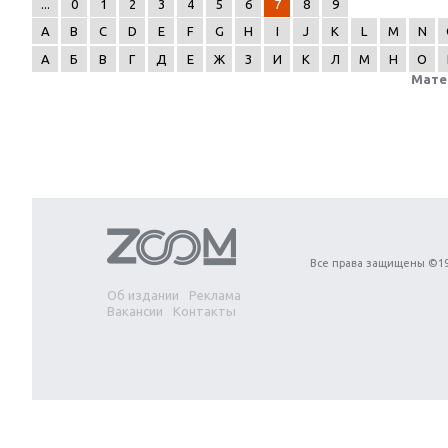
...
0
1
2
3
4
5
6
7
8
9
A
B
C
D
E
F
G
H
I
J
K
L
M
N
А
Б
В
Г
Д
Е
Ж
З
И
К
Л
М
Н
О
Мате
Next
Все права защищены ©19
Об издании
Реклама
Вакансии
Контакты