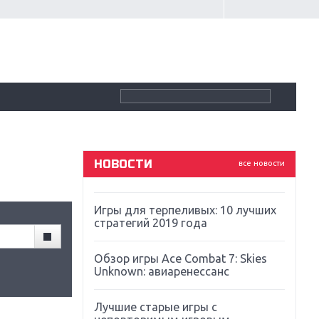
Крупнейшие релизы мая: Nintendo,
Microsoft и Sony
Новинки для Nintendo Switch:
Labo, South Park и ремастер Dark
Souls
God Of War: тотальный
перезапуск серии
НОВОСТИ
все новости
Far Cry 5: хвалить нельзя ругать
Игры для терпеливых: 10 лучших
стратегий 2019 года
Обзор игры Ace Combat 7: Skies
Unknown: авиаренессанс
Лучшие старые игры с