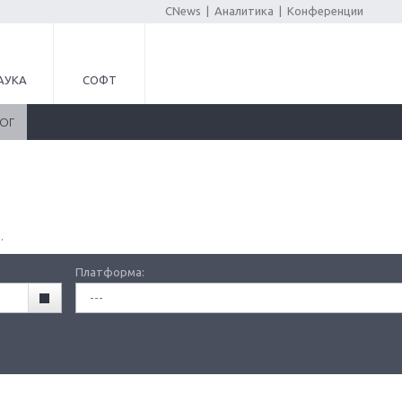
CNews
|
Аналитика
|
Конференции
АУКА
СОФТ
ЛОГ
.
Платформа:
---