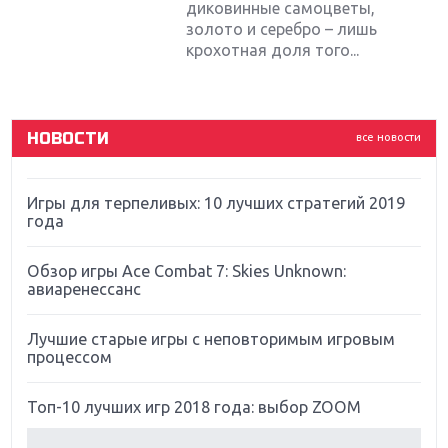
диковинные самоцветы,
золото и серебро – лишь
Новинки для Nintendo Switch: Labo, South Park и
крохотная доля того...
ремастер Dark Souls
God Of War: тотальный перезапуск серии
НОВОСТИ
все новости
Far Cry 5: хвалить нельзя ругать
Игры для терпеливых: 10 лучших стратегий 2019
года
Обзор игры Ace Combat 7: Skies Unknown:
авиаренессанс
Лучшие старые игры с неповторимым игровым
процессом
Топ-10 лучших игр 2018 года: выбор ZOOM