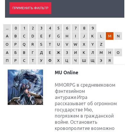
...
0
1
2
3
4
5
6
7
8
9
A
B
C
D
E
F
G
H
I
J
K
L
M
N
O
P
Q
R
S
T
U
V
W
X
Y
Z
А
Б
В
Г
Д
Е
Ж
З
И
К
Л
М
Н
О
П
Р
С
Т
У
Ф
Х
Ц
Ч
Ш
Щ
Э
Я
MU Online
MMORPG в средневековом
фэнтезийном
антураже.Игра
рассказывает об огромном
государстве Мю,
погрязжем в гражданской
войне. Остановить
кровопролитие возможно