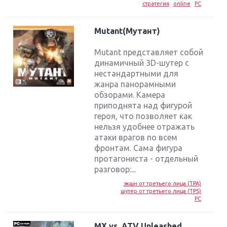
стратегия
online
PC
Mutant(Мутант)
Mutant представляет собой
динамичный 3D-шутер с
нестандартными для
жанра панорамными
обзорами. Камера
приподнята над фигурой
героя, что позволяет как
нельзя удобнее отражать
атаки врагов по всем
фронтам. Сама фигура
протагониста - отдельный
разговор:...
экшн от третьего лица (TPA)
шутер от третьего лица (TPS)
PC
MX vs. ATV Unleashed