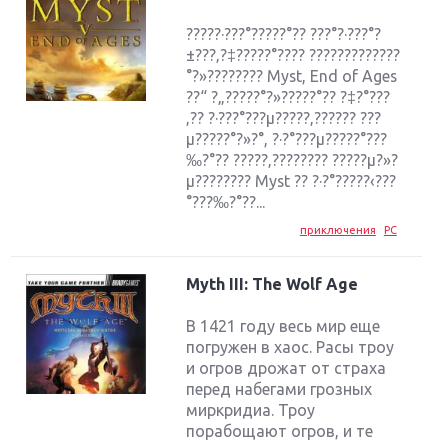
?????·???°?????°?? ???°?·???°?
±???‚?‡?????°???? ?????????????
°?»???????? Myst, End of Ages
??“ ?„?????°?»?????°?? ?‡?°???
‚?? ?·???°???µ?????‚?????? ???
µ?????°?»?°, ?·?°???µ?????°???
‰?°?? ?????‚???????? ?????µ?»?
µ???????? Myst ?? ?·?°?????‹???
°???‰?°??...
приключения
PC
Myth III: The Wolf Age
В 1421 году весь мир еще
погружен в хаос. Расы троу
и огров дрожат от страха
перед набегами грозных
миркридиа. Троу
порабощают огров, и те