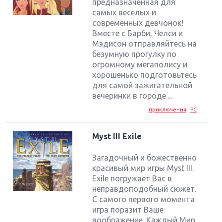
предназначенная для
самых веселых и
современных девчонок!
Вместе с Барби, Челси и
Мэдисон отправляйтесь на
безумную прогулку по
огромному мегаполису и
хорошенько подготовьтесь
для самой зажигательной
вечеринки в городе....
приключения
PC
Myst III Exile
Загадочный и божественно
красивый мир игры Myst III.
Exile погружает Вас в
неправдоподобный сюжет.
С самого первого момента
игра поразит Ваше
воображение. Каждый Мир