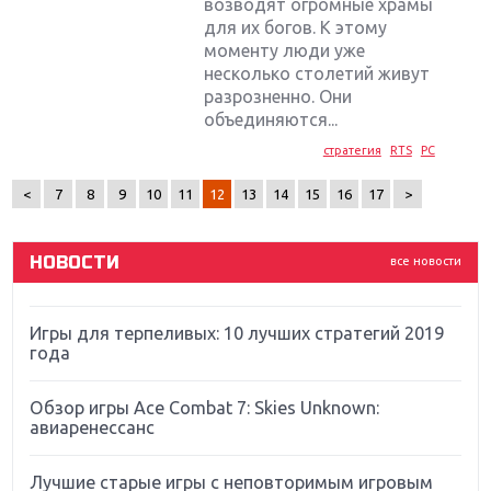
возводят огромные храмы
для их богов. К этому
моменту люди уже
несколько столетий живут
Крупнейшие релизы мая: Nintendo, Microsoft и
Sony
разрозненно. Они
объединяются...
Новинки для Nintendo Switch: Labo, South Park и
стратегия
RTS
PC
ремастер Dark Souls
<
7
8
9
10
11
12
13
14
15
16
17
>
God Of War: тотальный перезапуск серии
НОВОСТИ
все новости
Far Cry 5: хвалить нельзя ругать
Игры для терпеливых: 10 лучших стратегий 2019
года
Обзор игры Ace Combat 7: Skies Unknown:
авиаренессанс
Лучшие старые игры с неповторимым игровым