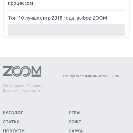
процессом
Топ-10 лучших игр 2018 года: выбор ZOOM
Обзор Red Dead Redemption 2: действительно
игра года?
Первый в России обзор игры Starlink: Battle For
Atlas
Обзор игры Forza Horizon 4: вершина эволюции
Все права защищены ©1995 – 2026
Об издании
Реклама
Две важных новинки для консолей: Spider-Man и
Вакансии
Контакты
Divinity Original Sin 2
Три крупных релиза для гибридной консоли
КАТАЛОГ
ИГРЫ
Switch
СТАТЬИ
СОФТ
Обзор игры The Crew 2: покорение Америки
НОВОСТИ
НАУКА