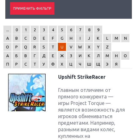
...
0
1
2
3
4
5
6
7
8
9
A
B
C
D
E
F
G
H
I
J
K
L
M
N
O
P
Q
R
S
T
U
V
W
X
Y
Z
А
Б
В
Г
Д
Е
Ж
З
И
К
Л
М
Н
О
П
Р
С
Т
У
Ф
Х
Ц
Ч
Ш
Щ
Э
Я
Upshift StrikeRacer
Главным отличием от
прямого конкурента —
игры Project Torque —
является возможность для
игроков обмениваться
предметами. Например,
разными видами колес,
купленных на