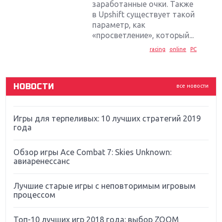
Крупнейшие релизы мая: Nintendo, Microsoft и
заработанные очки. Также
Sony
в Upshift существует такой
параметр, как
Новинки для Nintendo Switch: Labo, South Park и
«просветление», который...
ремастер Dark Souls
racing
online
PC
God Of War: тотальный перезапуск серии
НОВОСТИ
все новости
Far Cry 5: хвалить нельзя ругать
Игры для терпеливых: 10 лучших стратегий 2019
года
Обзор игры Ace Combat 7: Skies Unknown:
авиаренессанс
Лучшие старые игры с неповторимым игровым
процессом
Топ-10 лучших игр 2018 года: выбор ZOOM