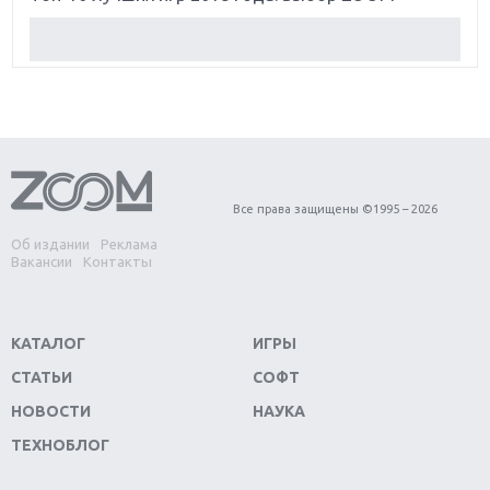
Обзор Red Dead Redemption 2: действительно
игра года?
Первый в России обзор игры Starlink: Battle For
Atlas
Обзор игры Forza Horizon 4: вершина эволюции
Все права защищены ©1995 – 2026
Об издании
Реклама
Две важных новинки для консолей: Spider-Man и
Вакансии
Контакты
Divinity Original Sin 2
Три крупных релиза для гибридной консоли
КАТАЛОГ
ИГРЫ
Switch
СТАТЬИ
СОФТ
Обзор игры The Crew 2: покорение Америки
НОВОСТИ
НАУКА
ТЕХНОБЛОГ
Важнейшие анонсы E3 2018