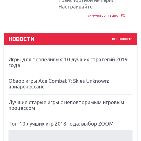
Новинки для Nintendo Switch: Labo, South Park и
Настраивайте...
ремастер Dark Souls
симулятор
racing
PC
God Of War: тотальный перезапуск серии
НОВОСТИ
все новости
Far Cry 5: хвалить нельзя ругать
Игры для терпеливых: 10 лучших стратегий 2019
года
Обзор игры Ace Combat 7: Skies Unknown:
авиаренессанс
Лучшие старые игры с неповторимым игровым
процессом
Топ-10 лучших игр 2018 года: выбор ZOOM
Обзор Red Dead Redemption 2: действительно