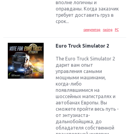
вполне логичны и
оправданы. Когда заказчик
требует доставить груз в
срок...
симулятор
racing
PC
Euro Truck Simulator 2
The Euro Truck Simulator 2
дарит вам опыт
управления самыми
мощными машинами,
когда-либо
появлявшимися на
шоссейных магистралях и
автобанах Европы. Вы
сможете пройти весь путь -
от энтузиаста-
Крупнейшие релизы мая: Nintendo, Microsoft и
дальнобойщика, до
Sony
обладателя собственной
транспортной империи.