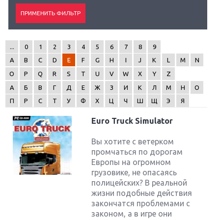
...
0
1
2
3
4
5
6
7
8
9
A
B
C
D
E
F
G
H
I
J
K
L
M
N
O
P
Q
R
S
T
U
V
W
X
Y
Z
А
Б
В
Г
Д
Е
Ж
З
И
К
Л
М
Н
О
П
Р
С
Т
У
Ф
Х
Ц
Ч
Ш
Щ
Э
Я
Euro Truck Simulator
Вы хотите с ветерком
промчаться по дорогам
Европы на огромном
грузовике, не опасаясь
полицейских? В реальной
жизни подобные действия
закончатся проблемами с
законом, а в игре они