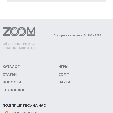
игра года?
Первый в России обзор игры Starlink: Battle For
Atlas
Обзор игры Forza Horizon 4: вершина эволюции
Все права защищены ©1995 – 2026
Об издании
Реклама
Две важных новинки для консолей: Spider-Man и
Вакансии
Контакты
Divinity Original Sin 2
Три крупных релиза для гибридной консоли
КАТАЛОГ
ИГРЫ
Switch
СТАТЬИ
СОФТ
Обзор игры The Crew 2: покорение Америки
НОВОСТИ
НАУКА
ТЕХНОБЛОГ
Важнейшие анонсы E3 2018
Крупнейшие релизы мая: Nintendo, Microsoft и
ПОДПИШИТЕСЬ НА НАС
Sony