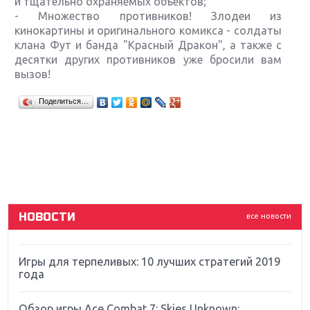
и тщательно охраняемых объектов;
- Множество противников! Злодеи из
кинокартины и оригинального комикса - солдаты
клана Фут и банда "Красный Дракон", а также с
десятки других противников уже бросили вам
вызов!
Крупнейшие релизы мая: Nintendo, Microsoft и
Поделиться…
Sony
Новинки для Nintendo Switch: Labo, South Park и
ремастер Dark Souls
God Of War: тотальный перезапуск серии
НОВОСТИ
все новости
Far Cry 5: хвалить нельзя ругать
Игры для терпеливых: 10 лучших стратегий 2019
года
Обзор игры Ace Combat 7: Skies Unknown: