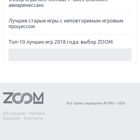
авиаренессанс
Лучшие старые игры с неповторимым игровым
процессом
Топ-10 лучших игр 2018 года: выбор ZOOM
Обзор Red Dead Redemption 2: действительно
игра года?
Первый в России обзор игры Starlink: Battle For
Atlas
Обзор игры Forza Horizon 4: вершина эволюции
Все права защищены ©1995 – 2026
Об издании
Реклама
Две важных новинки для консолей: Spider-Man и
Вакансии
Контакты
Divinity Original Sin 2
Три крупных релиза для гибридной консоли