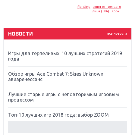
Новинки для Nintendo Switch: Labo, South Park и
fighting
экшн от третьего
ремастер Dark Souls
лица (TPA)
Xbox
God Of War: тотальный перезапуск серии
НОВОСТИ
все новости
Far Cry 5: хвалить нельзя ругать
Игры для терпеливых: 10 лучших стратегий 2019
года
Обзор игры Ace Combat 7: Skies Unknown:
авиаренессанс
Лучшие старые игры с неповторимым игровым
процессом
Топ-10 лучших игр 2018 года: выбор ZOOM
Обзор Red Dead Redemption 2: действительно