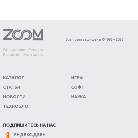
игра года?
Первый в России обзор игры Starlink: Battle For
Atlas
Обзор игры Forza Horizon 4: вершина эволюции
Все права защищены ©1995 – 2026
Об издании
Реклама
Две важных новинки для консолей: Spider-Man и
Вакансии
Контакты
Divinity Original Sin 2
Три крупных релиза для гибридной консоли
КАТАЛОГ
ИГРЫ
Switch
СТАТЬИ
СОФТ
Обзор игры The Crew 2: покорение Америки
НОВОСТИ
НАУКА
ТЕХНОБЛОГ
Важнейшие анонсы E3 2018
Крупнейшие релизы мая: Nintendo, Microsoft и
ПОДПИШИТЕСЬ НА НАС
Sony
ЯНДЕКС.ДЗЕН