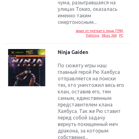
чума, разыгравшаяся на
улицах Токио, оказалась
именно таким
смертоносным...
экшн от третьего лица (TPA)
fighting
Xbox 360
PC
Ninja Gaiden
По сюжету игры наш
главный герой Рю Хаябуса
отправляется на поиски
тех, кто уничтожил весь его
клан, оставив его, тем
самым, единственным
представителем клана
Хаябуса. Так же Рю ставит
перед собой задачу
Крупнейшие релизы мая: Nintendo, Microsoft и
вернуть похищенный меч
Sony
дракона, за которым
собственно...