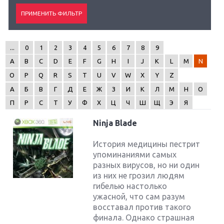
...
0
1
2
3
4
5
6
7
8
9
A
B
C
D
E
F
G
H
I
J
K
L
M
N
O
P
Q
R
S
T
U
V
W
X
Y
Z
А
Б
В
Г
Д
Е
Ж
З
И
К
Л
М
Н
О
П
Р
С
Т
У
Ф
Х
Ц
Ч
Ш
Щ
Э
Я
Ninja Blade
История медицины пестрит
упоминаниями самых
разных вирусов, но ни один
из них не грозил людям
гибелью настолько
ужасной, что сам разум
восставал против такого
финала. Однако страшная