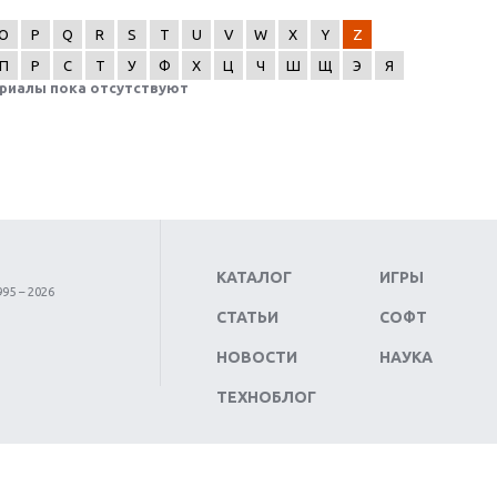
O
P
Q
R
S
T
U
V
W
X
Y
Z
П
Р
С
Т
У
Ф
Х
Ц
Ч
Ш
Щ
Э
Я
риалы пока отсутствуют
КАТАЛОГ
ИГРЫ
95 – 2026
СТАТЬИ
СОФТ
НОВОСТИ
НАУКА
ТЕХНОБЛОГ