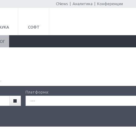
CNews
|
Аналитика
|
Конференции
АУКА
СОФТ
ЛОГ
.
Платформа:
---