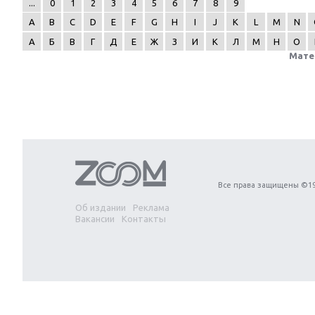
...
0
1
2
3
4
5
6
7
8
9
A
B
C
D
E
F
G
H
I
J
K
L
M
N
А
Б
В
Г
Д
Е
Ж
З
И
К
Л
М
Н
О
Мате
Next
Все права защищены ©19
Об издании
Реклама
Вакансии
Контакты