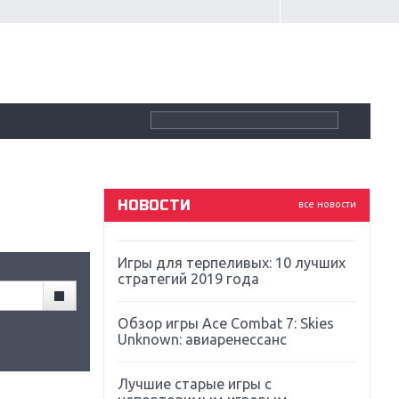
Крупнейшие релизы мая: Nintendo,
Microsoft и Sony
Новинки для Nintendo Switch:
Labo, South Park и ремастер Dark
Souls
God Of War: тотальный
перезапуск серии
НОВОСТИ
все новости
Far Cry 5: хвалить нельзя ругать
Игры для терпеливых: 10 лучших
стратегий 2019 года
Обзор игры Ace Combat 7: Skies
Unknown: авиаренессанс
Лучшие старые игры с