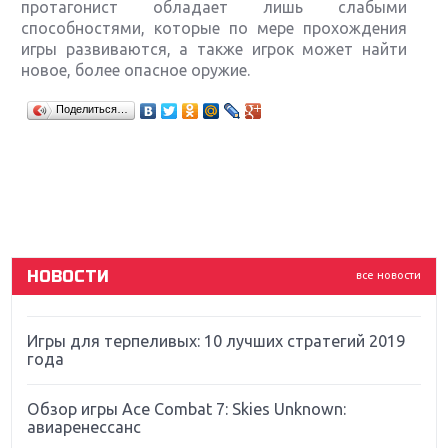
протагонист обладает лишь слабыми
способностями, которые по мере прохождения
игры развиваются, а также игрок может найти
новое, более опасное оружие.
Крупнейшие релизы мая: Nintendo, Microsoft и
Поделиться…
Sony
Новинки для Nintendo Switch: Labo, South Park и
ремастер Dark Souls
God Of War: тотальный перезапуск серии
НОВОСТИ
все новости
Far Cry 5: хвалить нельзя ругать
Игры для терпеливых: 10 лучших стратегий 2019
года
Обзор игры Ace Combat 7: Skies Unknown:
авиаренессанс