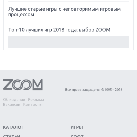
Лучшие старые игры с неповторимым игровым
процессом
Топ-10 лучших игр 2018 года: выбор ZOOM
Обзор Red Dead Redemption 2: действительно
игра года?
Первый в России обзор игры Starlink: Battle For
Atlas
Обзор игры Forza Horizon 4: вершина эволюции
Все права защищены ©1995 – 2026
Об издании
Реклама
Две важных новинки для консолей: Spider-Man и
Вакансии
Контакты
Divinity Original Sin 2
Три крупных релиза для гибридной консоли
КАТАЛОГ
ИГРЫ
Switch
СТАТЬИ
СОФТ