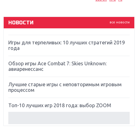
God Of War: тотальный перезапуск серии
НОВОСТИ
все новости
Far Cry 5: хвалить нельзя ругать
Игры для терпеливых: 10 лучших стратегий 2019
года
Обзор игры Ace Combat 7: Skies Unknown:
авиаренессанс
Лучшие старые игры с неповторимым игровым
процессом
Топ-10 лучших игр 2018 года: выбор ZOOM
Обзор Red Dead Redemption 2: действительно
игра года?