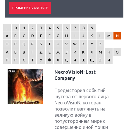
...
0
1
2
3
4
5
6
7
8
9
A
B
C
D
E
F
G
H
I
J
K
L
M
N
O
P
Q
R
S
T
U
V
W
X
Y
Z
А
Б
В
Г
Д
Е
Ж
З
И
К
Л
М
Н
О
П
Р
С
Т
У
Ф
Х
Ц
Ч
Ш
Щ
Э
Я
NecroVisioN: Lost
Company
Предыстория событий
шутера от первого лица
NecroVisioN, которая
позволит взглянуть на
великую войну в
потустороннем мире с
совершенно иной точки