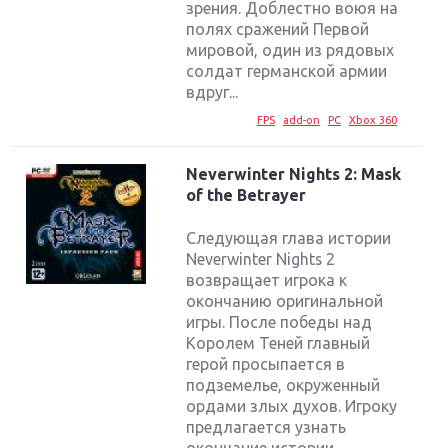
зрения. Доблестно воюя на
полях сражений Первой
мировой, один из рядовых
солдат германской армии
вдруг...
FPS
add-on
PC
Xbox 360
Neverwinter Nights 2: Mask
of the Betrayer
Следующая глава истории
Neverwinter Nights 2
возвращает игрока к
окончанию оригинальной
игры. После победы над
Королем Теней главный
герой просыпается в
подземелье, окруженный
ордами злых духов. Игроку
предлагается узнать
окончание истории,