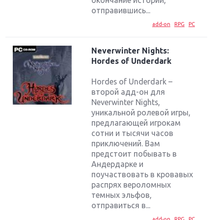
отправившись...
add-on
RPG
PC
Neverwinter Nights:
Hordes of Underdark
Hordes of Underdark –
второй адд-он для
Neverwinter Nights,
уникальной ролевой игры,
предлагающей игрокам
сотни и тысячи часов
приключений. Вам
предстоит побывать в
Андердарке и
Крупнейшие релизы мая: Nintendo, Microsoft и
поучаствовать в кровавых
Sony
распрях вероломных
темных эльфов,
Новинки для Nintendo Switch: Labo, South Park и
отправиться в...
ремастер Dark Souls
add-on
RPG
PC