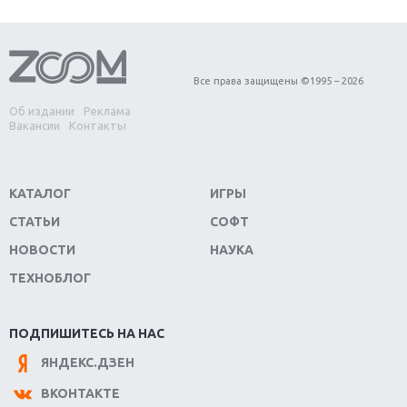
Первый в России обзор игры Starlink: Battle For
Atlas
Обзор игры Forza Horizon 4: вершина эволюции
Все права защищены ©1995 – 2026
Об издании
Реклама
Две важных новинки для консолей: Spider-Man и
Вакансии
Контакты
Divinity Original Sin 2
Три крупных релиза для гибридной консоли
КАТАЛОГ
ИГРЫ
Switch
СТАТЬИ
СОФТ
Обзор игры The Crew 2: покорение Америки
НОВОСТИ
НАУКА
ТЕХНОБЛОГ
Важнейшие анонсы E3 2018
Крупнейшие релизы мая: Nintendo, Microsoft и
ПОДПИШИТЕСЬ НА НАС
Sony
ЯНДЕКС.ДЗЕН
Новинки для Nintendo Switch: Labo, South Park и
ВКОНТАКТЕ