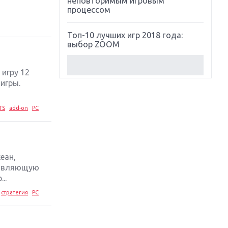
неповторимым игровым
процессом
Топ-10 лучших игр 2018 года:
выбор ZOOM
Обзор Red Dead Redemption 2:
 игру 12
действительно игра года?
игры.
Первый в России обзор игры
TS
add-on
PC
Starlink: Battle For Atlas
Обзор игры Forza Horizon 4:
вершина эволюции
еан,
тавляющую
Две важных новинки для
..
консолей: Spider-Man и Divinity
Original Sin 2
стратегия
PC
Три крупных релиза для
гибридной консоли Switch