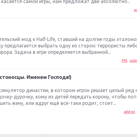
 касается самой игры, нам предложат две абсолютно...
a
ательский мод к Half-Life, ставший на долгие годы эталон
ку предлагается выбрать одну из сторон: террористы либ
ора. Задача в игре определяется выбранной...
FPS
onli
рестоносцы. Именем Господа!)
симулятор династии, в котором игрок решает целый ряд
дочку-дурочку, кому из детей передать корону, чтобы пот
ить жену, или вдруг ещё всё-таки родит, стоит...
add-on