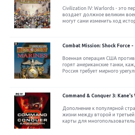
Civilization IV: Warlords - эт
воздает должное великим воен
могут сами изменить ход истор
Combat Mission: Shock Force -
Военная операция США против 
горят американские танки, ка
Россия требует мирного урегу
Command & Conquer 3: Kane's
Дополнение к популярной страт
жизни между второй и третьей
карты для многопользовательс