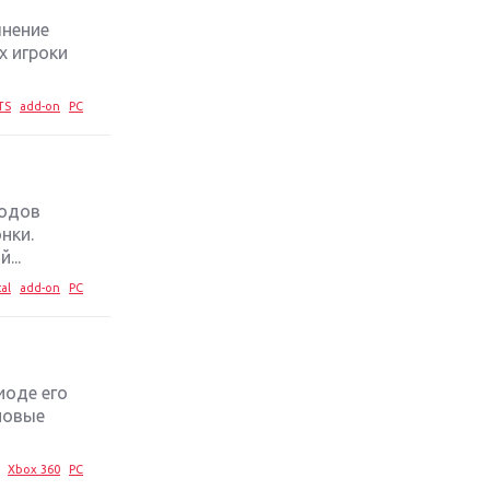
лнение
Обзор игры The Crew 2: покорение
х игроки
Америки
TS
add-on
PC
Важнейшие анонсы E3 2018
Крупнейшие релизы мая: Nintendo,
Microsoft и Sony
родов
нки.
Новинки для Nintendo Switch:
...
Labo, South Park и ремастер Dark
cal
add-on
PC
Souls
God Of War: тотальный
перезапуск серии
иоде его
новые
Far Cry 5: хвалить нельзя ругать
Xbox 360
PC
Игры для терпеливых: 10 лучших