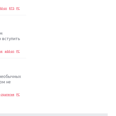
dd-on
RTS
PC
ом
о вступить
ne
add-on
PC
 необычных
ом не
стратегия
PC