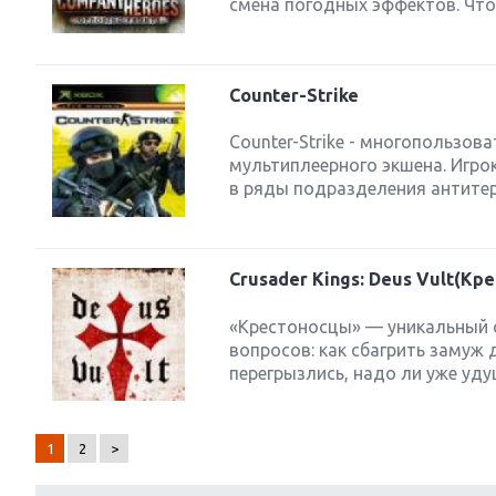
смена погодных эффектов. Что
Counter-Strike
Counter-Strike - многопользов
мультиплеерного экшена. Игро
в ряды подразделения антитерр
Crusader Kings: Deus Vult(К
«Крестоносцы» — уникальный 
вопросов: как сбагрить замуж 
перегрызлись, надо ли уже удуш
1
2
>