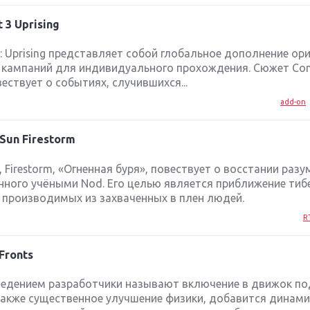
 3 Uprising
: Uprising представляет собой глобальное дополнение ор
их кампаний для индивидуального прохождения. Сюжет C
овествует о событиях, случившихся...
add-on
Sun Firestorm
Firestorm, «Огненная буря», повествует о восстании разу
ного учёными Nod. Его целью является приближение тиб
 производимых из захваченных в плен людей.
R
Fronts
едением разработчики называют включение в движок п
о также существенное улучшение физики, добавится динам