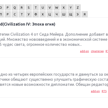
O
P
Q
R
S
T
U
V
W
X
Y
Z
П
Р
С
Т
У
Ф
Х
Ц
Ч
Ш
Щ
Э
Я
d(Civilization IV: Эпоха огня)
гии Civilization 4 от Сида Мейера. Дополнение добавит в
ций. Множество нововведений и в экономической системе 
 чудес света, огромное количество новых...
add-on
стратегия
R
дно из четырех европейских государств и двинуться за ок
отчики обещают существенно улучшить графическую сос
явятся новые возможности дипломатии. Обещан редактор.
add-on
RTS