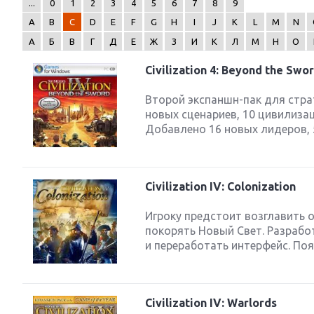
...
0
1
2
3
4
5
6
7
8
9
A
B
C
D
E
F
G
H
I
J
K
L
M
N
А
Б
В
Г
Д
Е
Ж
З
И
К
Л
М
Н
О
Civilization 4: Beyond the Swor
Next
Второй экспаншн-пак для страте
новых сценариев, 10 цивилиза
Добавлено 16 новых лидеров, 5
Civilization IV: Colonization
Игроку предстоит возглавить о
покорять Новый Свет. Разраб
и переработать интерфейс. По
Civilization IV: Warlords