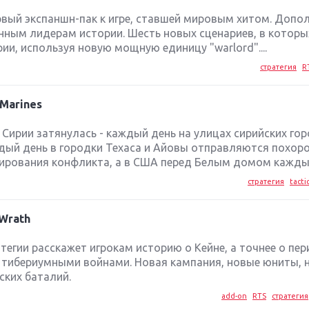
о первый экспаншн-пак к игре, ставшей мировым хитом. Допо
ным лидерам истории. Шесть новых сценариев, в которы
ии, используя новую мощную единицу "warlord"....
стратегия
R
 Marines
Сирии затянулась - каждый день на улицах сирийских го
ждый день в городки Техаса и Айовы отправляются похоро
лирования конфликта, а в США перед Белым домом каждый
стратегия
tacti
 Wrath
егии расскажет игрокам историю о Кейне, а точнее о пер
 тибериумными войнами. Новая кампания, новые юниты, 
ких баталий.
add-on
RTS
стратегия