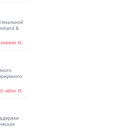
стратегий 2019 года
Обзор игры Ace Combat 7: Skies
Unknown: авиаренессанс
игинальной
ommand &
Лучшие старые игры с
неповторимым игровым
стратегия
PC
процессом
Топ-10 лучших игр 2018 года:
выбор ZOOM
много
ериумного
TS
add-on
PC
оддержки
ическая