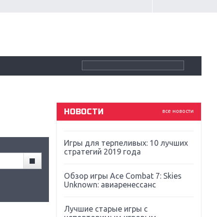
Крупнейшие релизы мая: Nintendo,
Microsoft и Sony
Новинки для Nintendo Switch:
Labo, South Park и ремастер Dark
Souls
God Of War: тотальный
перезапуск серии
НОВОСТИ
все новости
Far Cry 5: хвалить нельзя ругать
Игры для терпеливых: 10 лучших
стратегий 2019 года
Обзор игры Ace Combat 7: Skies
Unknown: авиаренессанс
Лучшие старые игры с