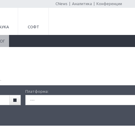
CNews
|
Аналитика
|
Конференции
АУКА
СОФТ
ЛОГ
.
Платформа:
---