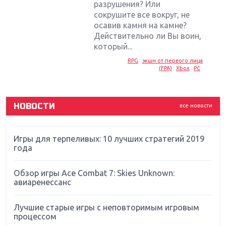
разрушения? Или
сокрушите все вокруг, не
Крупнейшие релизы мая: Nintendo, Microsoft и
осавив камня на камне?
Sony
Действительно ли Вы воин,
который...
Новинки для Nintendo Switch: Labo, South Park и
RPG
экшн от первого лица
ремастер Dark Souls
(FPA)
Xbox
PC
God Of War: тотальный перезапуск серии
НОВОСТИ
все новости
Far Cry 5: хвалить нельзя ругать
Игры для терпеливых: 10 лучших стратегий 2019
года
Обзор игры Ace Combat 7: Skies Unknown:
авиаренессанс
Лучшие старые игры с неповторимым игровым
процессом