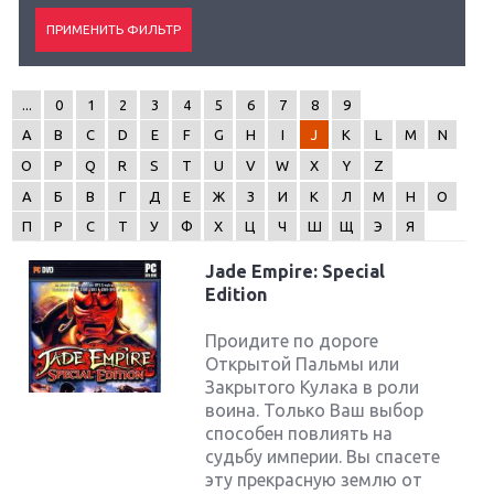
...
0
1
2
3
4
5
6
7
8
9
A
B
C
D
E
F
G
H
I
J
K
L
M
N
O
P
Q
R
S
T
U
V
W
X
Y
Z
А
Б
В
Г
Д
Е
Ж
З
И
К
Л
М
Н
О
П
Р
С
Т
У
Ф
Х
Ц
Ч
Ш
Щ
Э
Я
Jade Empire: Special
Edition
Проидите по дороге
Открытой Пальмы или
Закрытого Кулака в роли
воина. Только Ваш выбор
способен повлиять на
судьбу империи. Вы спасете
эту прекрасную землю от