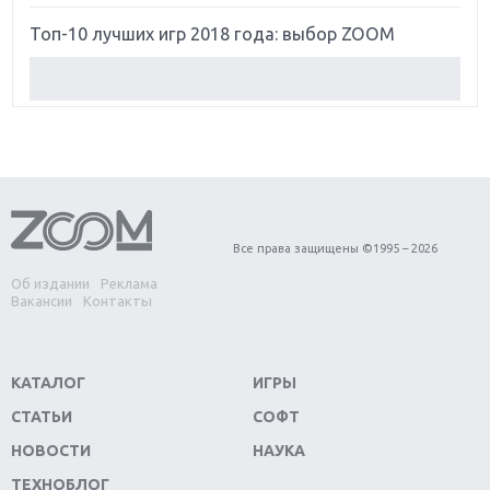
Топ-10 лучших игр 2018 года: выбор ZOOM
Обзор Red Dead Redemption 2: действительно
игра года?
Первый в России обзор игры Starlink: Battle For
Atlas
Обзор игры Forza Horizon 4: вершина эволюции
Все права защищены ©1995 – 2026
Об издании
Реклама
Две важных новинки для консолей: Spider-Man и
Вакансии
Контакты
Divinity Original Sin 2
Три крупных релиза для гибридной консоли
КАТАЛОГ
ИГРЫ
Switch
СТАТЬИ
СОФТ
Обзор игры The Crew 2: покорение Америки
НОВОСТИ
НАУКА
ТЕХНОБЛОГ