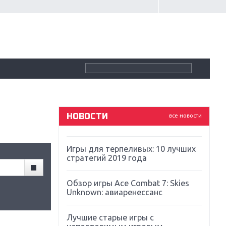
Крупнейшие релизы мая: Nintendo,
Microsoft и Sony
Новинки для Nintendo Switch:
Labo, South Park и ремастер Dark
Souls
God Of War: тотальный
перезапуск серии
НОВОСТИ
все новости
Far Cry 5: хвалить нельзя ругать
Игры для терпеливых: 10 лучших
стратегий 2019 года
Обзор игры Ace Combat 7: Skies
Unknown: авиаренессанс
Лучшие старые игры с