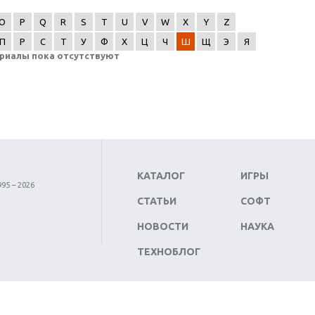
O
P
Q
R
S
T
U
V
W
X
Y
Z
П
Р
С
Т
У
Ф
Х
Ц
Ч
Ш
Щ
Э
Я
риалы пока отсутствуют
КАТАЛОГ
ИГРЫ
95 – 2026
СТАТЬИ
СОФТ
НОВОСТИ
НАУКА
ТЕХНОБЛОГ