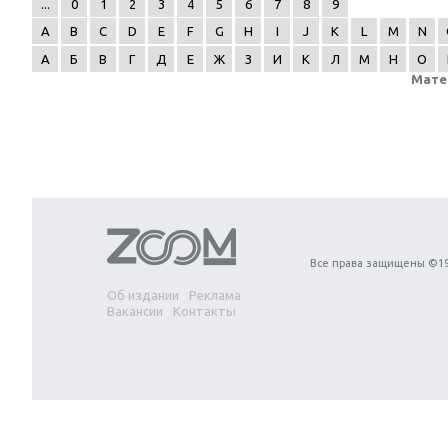
...
0
1
2
3
4
5
6
7
8
9
A
B
C
D
E
F
G
H
I
J
K
L
M
N
А
Б
В
Г
Д
Е
Ж
З
И
К
Л
М
Н
О
Мате
Next
Все права защищены ©19
Об издании
Реклама
Вакансии
Контакты