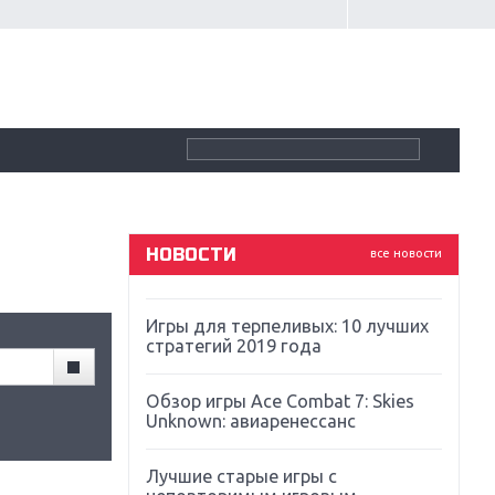
Крупнейшие релизы мая: Nintendo,
Microsoft и Sony
Новинки для Nintendo Switch:
Labo, South Park и ремастер Dark
Souls
God Of War: тотальный
перезапуск серии
НОВОСТИ
все новости
Far Cry 5: хвалить нельзя ругать
Игры для терпеливых: 10 лучших
стратегий 2019 года
Обзор игры Ace Combat 7: Skies
Unknown: авиаренессанс
Лучшие старые игры с