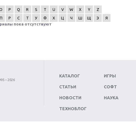
O
P
Q
R
S
T
U
V
W
X
Y
Z
П
Р
С
Т
У
Ф
Х
Ц
Ч
Ш
Щ
Э
Я
риалы пока отсутствуют
КАТАЛОГ
ИГРЫ
95 – 2026
СТАТЬИ
СОФТ
НОВОСТИ
НАУКА
ТЕХНОБЛОГ