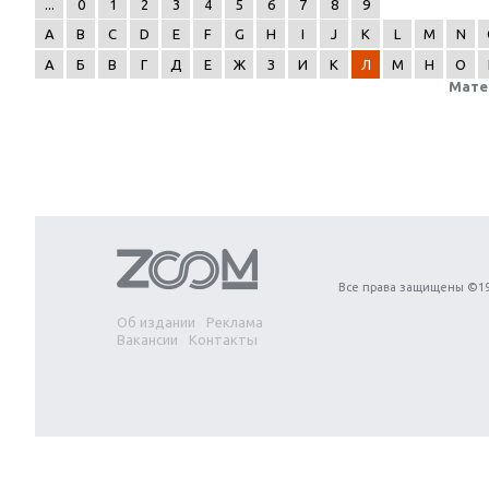
...
0
1
2
3
4
5
6
7
8
9
A
B
C
D
E
F
G
H
I
J
K
L
M
N
А
Б
В
Г
Д
Е
Ж
З
И
К
Л
М
Н
О
Мате
Next
Все права защищены ©19
Об издании
Реклама
Вакансии
Контакты