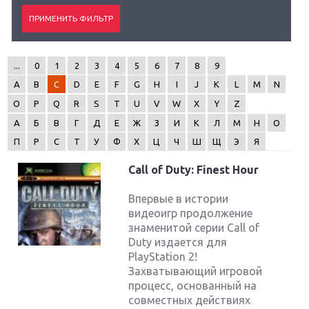
...
0
1
2
3
4
5
6
7
8
9
A
B
C
D
E
F
G
H
I
J
K
L
M
N
O
P
Q
R
S
T
U
V
W
X
Y
Z
А
Б
В
Г
Д
Е
Ж
З
И
К
Л
М
Н
О
П
Р
С
Т
У
Ф
Х
Ц
Ч
Ш
Щ
Э
Я
Call of Duty: Finest Hour
Впервые в истории
видеоигр продолжение
знаменитой серии Call of
Duty издается для
PlayStation 2!
Захватывающий игровой
процесс, основанный на
совместных действиях