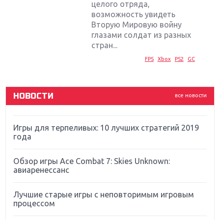
целого отряда,
Крупнейшие релизы мая: Nintendo, Microsoft и
возможность увидеть
Sony
Вторую Мировую войну
глазами солдат из разных
Новинки для Nintendo Switch: Labo, South Park и
стран...
ремастер Dark Souls
FPS
Xbox
PS2
GC
God Of War: тотальный перезапуск серии
НОВОСТИ
все новости
Far Cry 5: хвалить нельзя ругать
Игры для терпеливых: 10 лучших стратегий 2019
года
Обзор игры Ace Combat 7: Skies Unknown:
авиаренессанс
Лучшие старые игры с неповторимым игровым
процессом