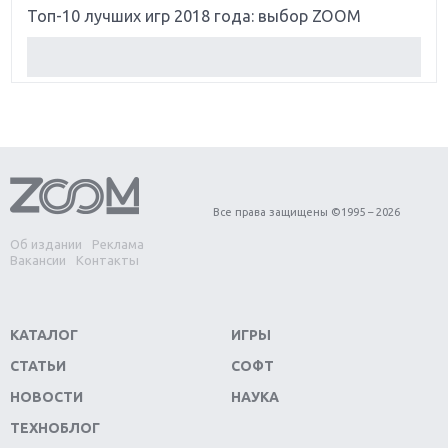
Топ-10 лучших игр 2018 года: выбор ZOOM
Обзор Red Dead Redemption 2: действительно
игра года?
Первый в России обзор игры Starlink: Battle For
Atlas
Обзор игры Forza Horizon 4: вершина эволюции
Все права защищены ©1995 – 2026
Об издании
Реклама
Две важных новинки для консолей: Spider-Man и
Вакансии
Контакты
Divinity Original Sin 2
Три крупных релиза для гибридной консоли
КАТАЛОГ
ИГРЫ
Switch
СТАТЬИ
СОФТ
Обзор игры The Crew 2: покорение Америки
НОВОСТИ
НАУКА
ТЕХНОБЛОГ
Важнейшие анонсы E3 2018