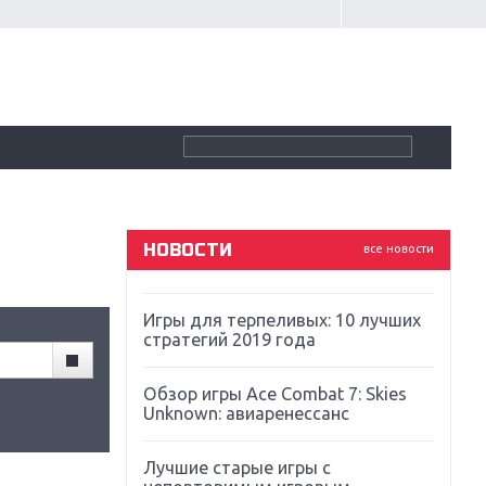
Крупнейшие релизы мая: Nintendo,
Microsoft и Sony
Новинки для Nintendo Switch:
Labo, South Park и ремастер Dark
Souls
God Of War: тотальный
перезапуск серии
НОВОСТИ
все новости
Far Cry 5: хвалить нельзя ругать
Игры для терпеливых: 10 лучших
стратегий 2019 года
Обзор игры Ace Combat 7: Skies
Unknown: авиаренессанс
Лучшие старые игры с