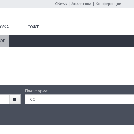
CNews
|
Аналитика
|
Конференции
АУКА
СОФТ
ЛОГ
.
Платформа:
GC