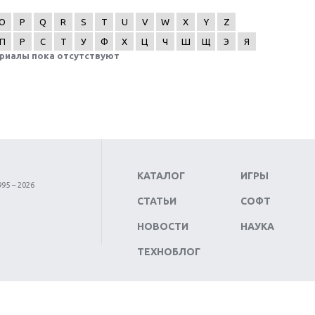
O
P
Q
R
S
T
U
V
W
X
Y
Z
П
Р
С
Т
У
Ф
Х
Ц
Ч
Ш
Щ
Э
Я
риалы пока отсутствуют
КАТАЛОГ
ИГРЫ
95 – 2026
СТАТЬИ
СОФТ
НОВОСТИ
НАУКА
ТЕХНОБЛОГ