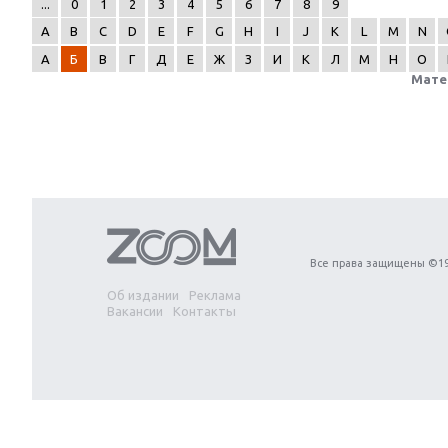
...
0
1
2
3
4
5
6
7
8
9
A
B
C
D
E
F
G
H
I
J
K
L
M
N
А
Б
В
Г
Д
Е
Ж
З
И
К
Л
М
Н
О
Мате
Next
Все права защищены ©19
Об издании
Реклама
Вакансии
Контакты