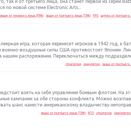
, так и от третьего лица, она станет первой из серии Battl
 по новой системе Electronic Arts...
экшн от первого лица (FPA)
экшн от третьего лица (TPA)
FPS
шутер от третьего 
иплеерная игра, которая перенесет игроков в 1942 год, к б
 и военно-воздушные силы США противостоят Японии. Ли
в нашем распоряжении. Переключаться между подразделе
стратегия
симулятор
экшн от третьего 
редстоит взять на себя управление боевым флотом. На эт
ьные кампании за обе стороны конфликта. Можно возгла
вать шанс нанести американскому владычеству непоправ
экшн от третьего лица (TPA)
RTS
стратегия
симулятор