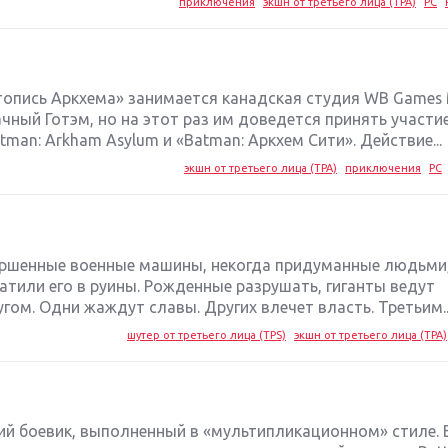
приключения
экшн от третьего лица (TPA)
PC
топись Аркхема» занимается канадская студия WB Games M
чный Готэм, но на этот раз им доведется принять участие
an: Arkham Asylum и «Batman: Аркхем Сити». Действие...
экшн от третьего лица (TPA)
приключения
PC
ршенные военные машины, некогда придуманные людьми,
атили его в руины. Рожденные разрушать, гиганты ведут
гом. Одни жаждут славы. Других влечет власть. Третьим..
шутер от третьего лица (TPS)
экшн от третьего лица (TPA)
ский боевик, выполненный в «мультипликационном» стиле. 