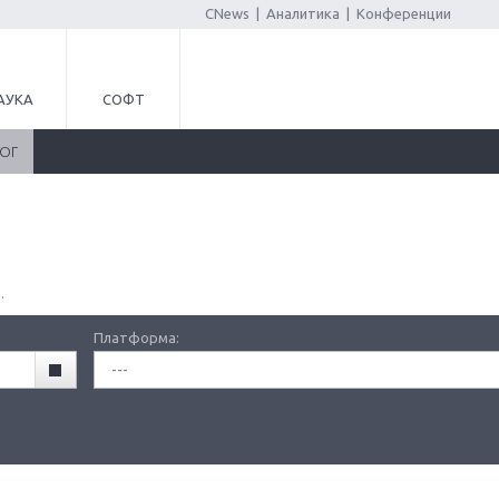
CNews
|
Аналитика
|
Конференции
АУКА
СОФТ
ЛОГ
.
Платформа:
---