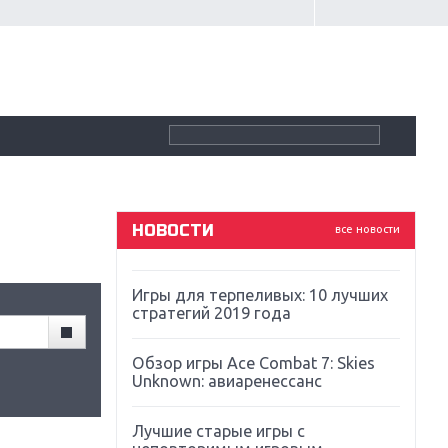
Крупнейшие релизы мая: Nintendo,
Microsoft и Sony
Новинки для Nintendo Switch:
Labo, South Park и ремастер Dark
Souls
God Of War: тотальный
перезапуск серии
НОВОСТИ
все новости
Far Cry 5: хвалить нельзя ругать
Игры для терпеливых: 10 лучших
стратегий 2019 года
Обзор игры Ace Combat 7: Skies
Unknown: авиаренессанс
Лучшие старые игры с