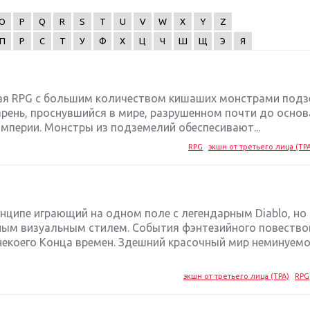
O
P
Q
R
S
T
U
V
W
X
Y
Z
П
Р
С
Т
У
Ф
Х
Ц
Ч
Ш
Щ
Э
Я
кая RPG с большим количеством кишаших монстрами подз
рень, проснувшийся в мире, разрушенном почти до основа
империи. Монстры из подземелий обеспесивают...
RPG
экшн от третьего лица (TP
ринципе играющий на одном поле с легендарным Diablo, но
ым визуальным стилем. События фэнтезийного повество
некоего Конца времен. Здешний красочный мир неминуем
экшн от третьего лица (TPA)
RPG