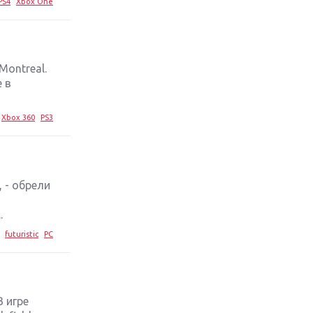
PS4
Xbox One
стратегий 2019 года
Обзор игры Ace Combat 7: Skies
Unknown: авиаренессанс
ontreal.
 в
Лучшие старые игры с
неповторимым игровым
процессом
Xbox 360
PS3
Топ-10 лучших игр 2018 года:
выбор ZOOM
 - обрели
.
futuristic
PC
В игре