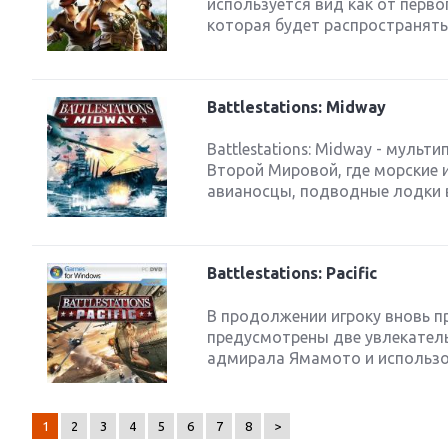
используется вид как от первого
которая будет распространяться
Battlestations: Midway
Battlestations: Midway - мульт
Второй Мировой, где морские
авианосцы, подводные лодки 
Battlestations: Pacific
В продолжении игроку вновь п
предусмотрены две увлекател
адмирала Ямамото и использо
1
2
3
4
5
6
7
8
>