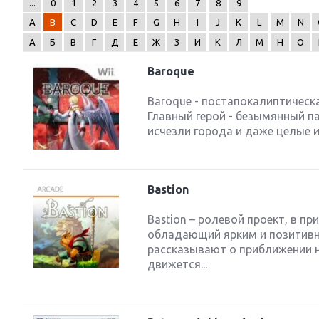
...
0
1
2
3
4
5
6
7
8
9
A
B
C
D
E
F
G
H
I
J
K
L
M
N
А
Б
В
Г
Д
Е
Ж
З
И
К
Л
М
Н
О
Baroque
Next
Baroque - постапокалиптичес
Главный герой - безымянный па
исчезли города и даже целые 
Bastion
Bastion – ролевой проект, в п
обладающий ярким и позитивн
рассказывают о приближении 
движется...