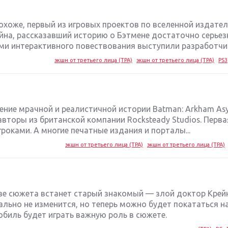
похоже, первый из игровых проектов по вселенной издате
йна, рассказавший историю о Бэтмене достаточно серьез
ми интерактивного повествования выступили разработчики
экшн от третьего лица (TPA)
экшн от третьего лица (TPA)
PS3
ение мрачной и реалистичной истории Batman: Arkham As
вторы из британской компании Rocksteady Studios. Перва
роками. А многие печатные издания и порталы...
экшн от третьего лица (TPA)
экшн от третьего лица (TPA)
лаве сюжета встанет старый знакомый — злой доктор Крей
ально не изменится, но теперь можно будет покататься н
обиль будет играть важную роль в сюжете.