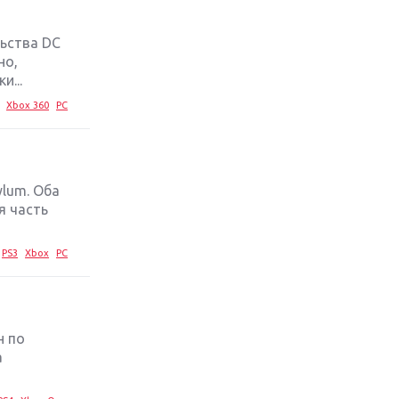
Обзор игры The Crew 2: покорение
льства DC
Америки
но,
...
Важнейшие анонсы E3 2018
Xbox 360
PC
Крупнейшие релизы мая: Nintendo,
Microsoft и Sony
ylum. Оба
Новинки для Nintendo Switch:
я часть
Labo, South Park и ремастер Dark
Souls
PS3
Xbox
PC
God Of War: тотальный
перезапуск серии
н по
Far Cry 5: хвалить нельзя ругать
а
Игры для терпеливых: 10 лучших