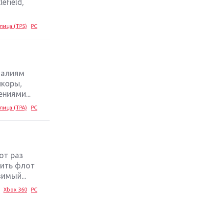
efield,
лица (TPS)
PC
аталиям
нкоры,
ниями...
лица (TPA)
PC
от раз
вить флот
имый...
Xbox 360
PC