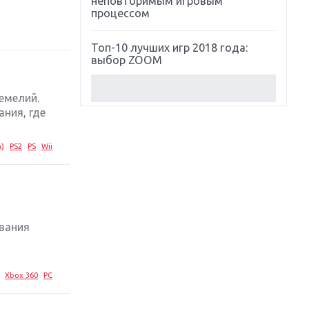
неповторимым игровым
процессом
Топ-10 лучших игр 2018 года:
выбор ZOOM
Обзор Red Dead Redemption 2:
емелий.
действительно игра года?
ния, где
Первый в России обзор игры
A)
PS2
PS
Wii
Starlink: Battle For Atlas
Обзор игры Forza Horizon 4:
вершина эволюции
вания
Две важных новинки для
о
консолей: Spider-Man и Divinity
Original Sin 2
Xbox 360
PC
Три крупных релиза для
гибридной консоли Switch