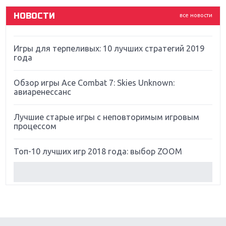
НОВОСТИ
все новости
Far Cry 5: хвалить нельзя ругать
Игры для терпеливых: 10 лучших стратегий 2019
года
Обзор игры Ace Combat 7: Skies Unknown:
авиаренессанс
Лучшие старые игры с неповторимым игровым
процессом
Топ-10 лучших игр 2018 года: выбор ZOOM
Обзор Red Dead Redemption 2: действительно
игра года?
Первый в России обзор игры Starlink: Battle For
Atlas