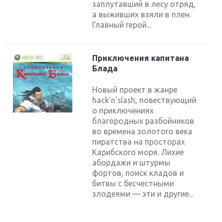
заплутавший в лесу отряд,
а выживших взяли в плен.
Главный герой...
Приключения капитана
Блада
Новый проект в жанре
hack'n'slash, повествующий
о приключениях
благородных разбойников
во времена золотого века
пиратства на просторах
Карибского моря. Лихие
Крупнейшие релизы мая: Nintendo, Microsoft и
Sony
абордажи и штурмы
фортов, поиск кладов и
битвы с бесчестными
Новинки для Nintendo Switch: Labo, South Park и
злодеями — эти и другие...
ремастер Dark Souls
God Of War: тотальный перезапуск серии