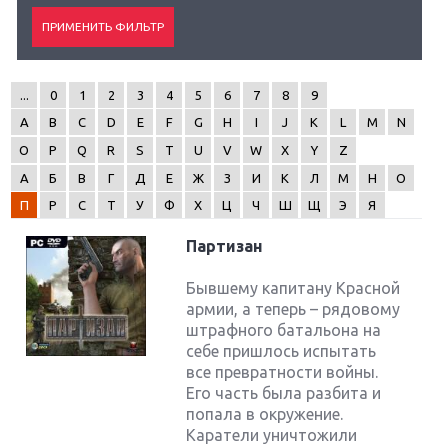
...
0
1
2
3
4
5
6
7
8
9
A
B
C
D
E
F
G
H
I
J
K
L
M
N
O
P
Q
R
S
T
U
V
W
X
Y
Z
А
Б
В
Г
Д
Е
Ж
З
И
К
Л
М
Н
О
П
Р
С
Т
У
Ф
Х
Ц
Ч
Ш
Щ
Э
Я
Партизан
Бывшему капитану Красной
армии, а теперь – рядовому
штрафного батальона на
себе пришлось испытать
все превратности войны.
Его часть была разбита и
попала в окружение.
Каратели уничтожили