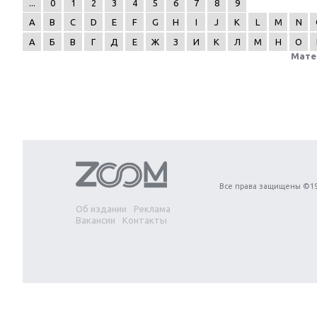
...
0
1
2
3
4
5
6
7
8
9
A
B
C
D
E
F
G
H
I
J
K
L
M
N
А
Б
В
Г
Д
Е
Ж
З
И
К
Л
М
Н
О
Мате
Next
Все права защищены ©19
Об издании
Реклама
Вакансии
Контакты