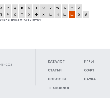
O
P
Q
R
S
T
U
V
W
X
Y
Z
П
Р
С
Т
У
Ф
Х
Ц
Ч
Ш
Щ
Э
Я
риалы пока отсутствуют
КАТАЛОГ
ИГРЫ
95 – 2026
СТАТЬИ
СОФТ
НОВОСТИ
НАУКА
ТЕХНОБЛОГ