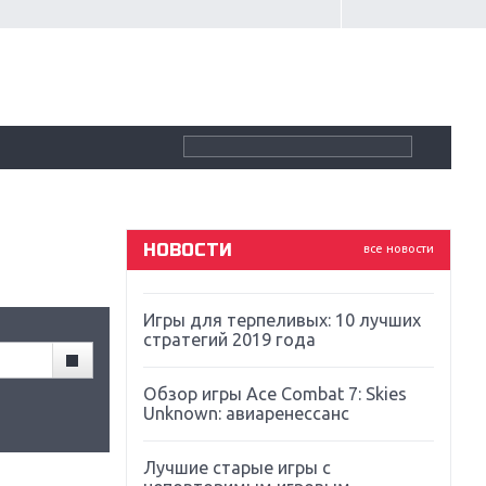
Крупнейшие релизы мая: Nintendo,
Microsoft и Sony
Новинки для Nintendo Switch:
Labo, South Park и ремастер Dark
Souls
God Of War: тотальный
перезапуск серии
НОВОСТИ
все новости
Far Cry 5: хвалить нельзя ругать
Игры для терпеливых: 10 лучших
стратегий 2019 года
Обзор игры Ace Combat 7: Skies
Unknown: авиаренессанс
Лучшие старые игры с