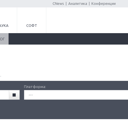
CNews
|
Аналитика
|
Конференции
АУКА
СОФТ
ЛОГ
.
Платформа:
---