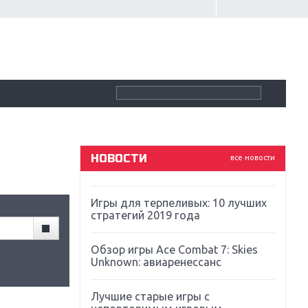
Крупнейшие релизы мая: Nintendo,
Microsoft и Sony
Новинки для Nintendo Switch:
Labo, South Park и ремастер Dark
Souls
God Of War: тотальный
перезапуск серии
НОВОСТИ
все новости
Far Cry 5: хвалить нельзя ругать
Игры для терпеливых: 10 лучших
стратегий 2019 года
Обзор игры Ace Combat 7: Skies
Unknown: авиаренессанс
Лучшие старые игры с