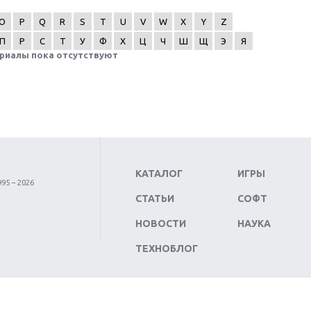
O
P
Q
R
S
T
U
V
W
X
Y
Z
П
Р
С
Т
У
Ф
Х
Ц
Ч
Ш
Щ
Э
Я
риалы пока отсутствуют
КАТАЛОГ
ИГРЫ
95 – 2026
СТАТЬИ
СОФТ
НОВОСТИ
НАУКА
ТЕХНОБЛОГ