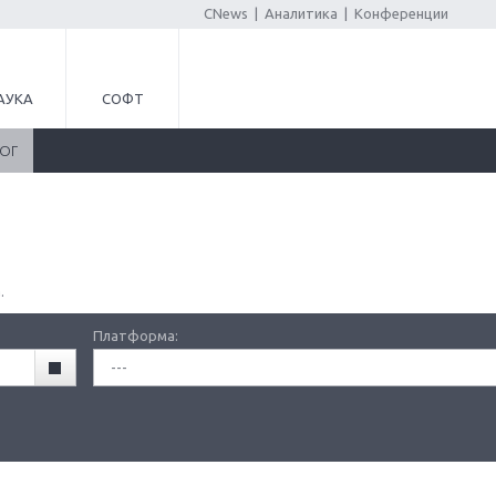
CNews
|
Аналитика
|
Конференции
АУКА
СОФТ
ЛОГ
.
Платформа:
---