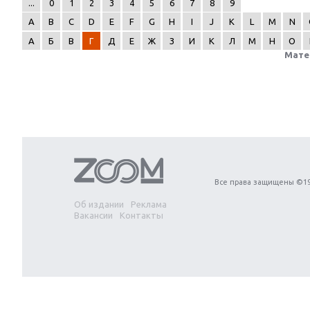
...
0
1
2
3
4
5
6
7
8
9
A
B
C
D
E
F
G
H
I
J
K
L
M
N
А
Б
В
Г
Д
Е
Ж
З
И
К
Л
М
Н
О
Мате
Next
Все права защищены ©19
Об издании
Реклама
Вакансии
Контакты