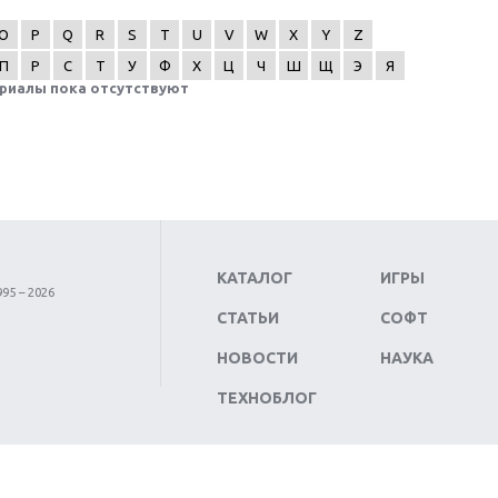
O
P
Q
R
S
T
U
V
W
X
Y
Z
П
Р
С
Т
У
Ф
Х
Ц
Ч
Ш
Щ
Э
Я
риалы пока отсутствуют
КАТАЛОГ
ИГРЫ
95 – 2026
СТАТЬИ
СОФТ
НОВОСТИ
НАУКА
ТЕХНОБЛОГ