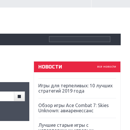
Крупнейшие релизы мая: Nintendo,
Microsoft и Sony
Новинки для Nintendo Switch:
Labo, South Park и ремастер Dark
Souls
God Of War: тотальный
перезапуск серии
НОВОСТИ
все новости
Far Cry 5: хвалить нельзя ругать
Игры для терпеливых: 10 лучших
стратегий 2019 года
Обзор игры Ace Combat 7: Skies
Unknown: авиаренессанс
Лучшие старые игры с