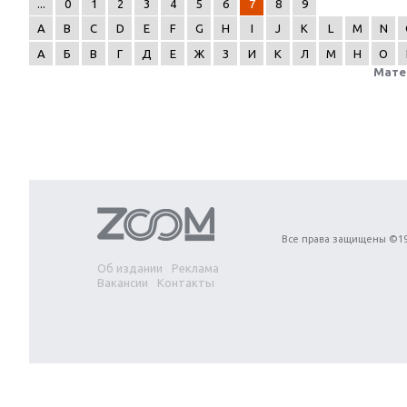
...
0
1
2
3
4
5
6
7
8
9
A
B
C
D
E
F
G
H
I
J
K
L
M
N
А
Б
В
Г
Д
Е
Ж
З
И
К
Л
М
Н
О
Мате
Next
Все права защищены ©19
Об издании
Реклама
Вакансии
Контакты