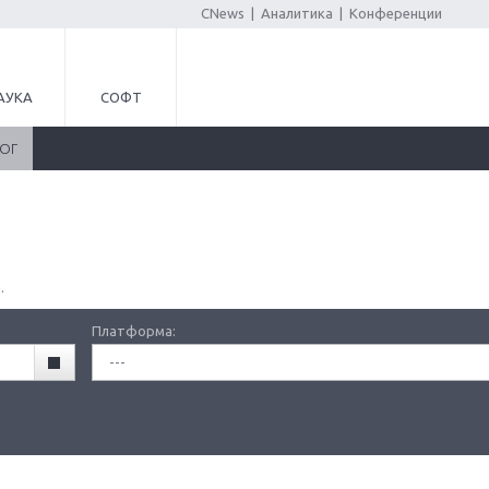
CNews
|
Аналитика
|
Конференции
АУКА
СОФТ
ЛОГ
.
Платформа:
---