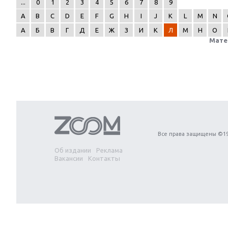
...
0
1
2
3
4
5
6
7
8
9
A
B
C
D
E
F
G
H
I
J
K
L
M
N
А
Б
В
Г
Д
Е
Ж
З
И
К
Л
М
Н
О
Мате
Next
Все права защищены ©19
Об издании
Реклама
Вакансии
Контакты