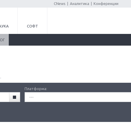
CNews
|
Аналитика
|
Конференции
АУКА
СОФТ
ЛОГ
.
Платформа:
---