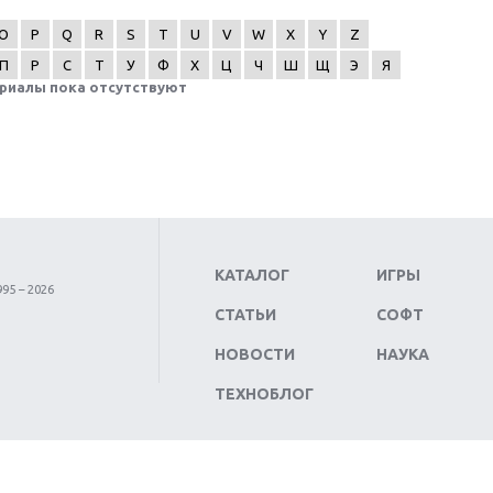
O
P
Q
R
S
T
U
V
W
X
Y
Z
П
Р
С
Т
У
Ф
Х
Ц
Ч
Ш
Щ
Э
Я
риалы пока отсутствуют
КАТАЛОГ
ИГРЫ
95 – 2026
СТАТЬИ
СОФТ
НОВОСТИ
НАУКА
ТЕХНОБЛОГ