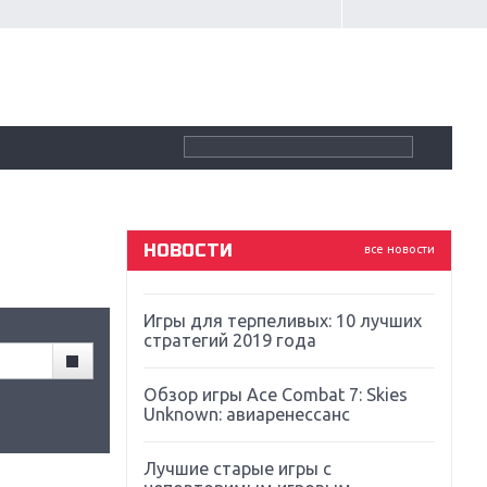
Крупнейшие релизы мая: Nintendo,
Microsoft и Sony
Новинки для Nintendo Switch:
Labo, South Park и ремастер Dark
Souls
God Of War: тотальный
перезапуск серии
НОВОСТИ
все новости
Far Cry 5: хвалить нельзя ругать
Игры для терпеливых: 10 лучших
стратегий 2019 года
Обзор игры Ace Combat 7: Skies
Unknown: авиаренессанс
Лучшие старые игры с