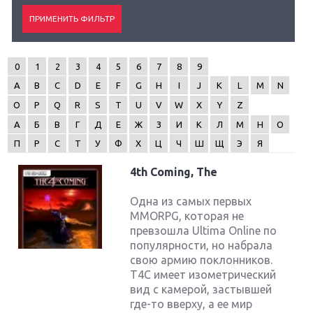
0
1
2
3
4
5
6
7
8
9
A
B
C
D
E
F
G
H
I
J
K
L
M
N
O
P
Q
R
S
T
U
V
W
X
Y
Z
А
Б
В
Г
Д
Е
Ж
З
И
К
Л
М
Н
О
П
Р
С
Т
У
Ф
Х
Ц
Ч
Ш
Щ
Э
Я
4th Coming, The
Одна из самых первых
MMORPG, которая не
превзошла Ultima Online по
популярности, но набрала
свою армию поклонников.
T4C имеет изометрический
вид с камерой, застывшей
где-то вверху, а ее мир