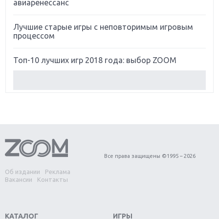
авиаренессанс
Лучшие старые игры с неповторимым игровым
процессом
Топ-10 лучших игр 2018 года: выбор ZOOM
Обзор Red Dead Redemption 2: действительно
игра года?
Первый в России обзор игры Starlink: Battle For
Atlas
Обзор игры Forza Horizon 4: вершина эволюции
Все права защищены ©1995 – 2026
Об издании
Реклама
Две важных новинки для консолей: Spider-Man и
Вакансии
Контакты
Divinity Original Sin 2
Три крупных релиза для гибридной консоли
КАТАЛОГ
ИГРЫ
Switch