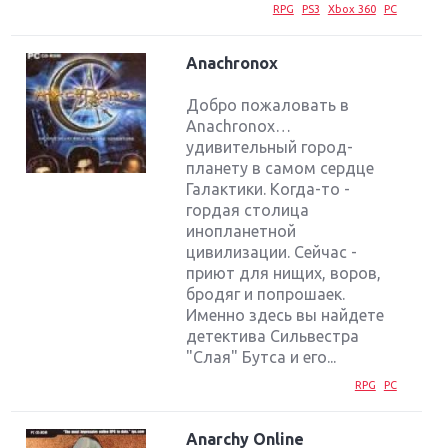
RPG
PS3
Xbox 360
PC
Anachronox
Добро пожаловать в
Anachronox…
удивительный город-
планету в самом сердце
Галактики. Когда-то -
гордая столица
инопланетной
цивилизации. Сейчас -
приют для нищих, воров,
бродяг и попрошаек.
Именно здесь вы найдете
детектива Сильвестра
"Слая" Бутса и его...
RPG
PC
Anarchy Online