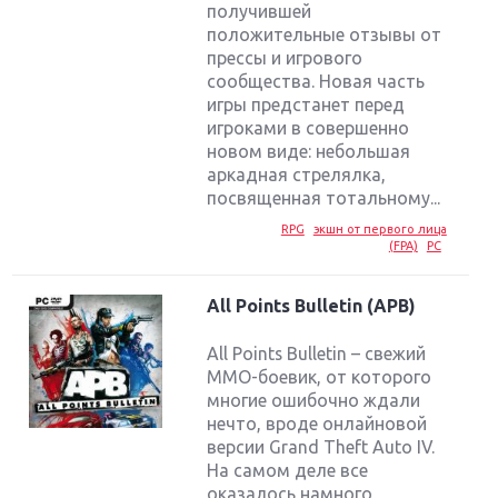
получившей
положительные отзывы от
прессы и игрового
сообщества. Новая часть
игры предстанет перед
игроками в совершенно
новом виде: небольшая
аркадная стрелялка,
посвященная тотальному...
RPG
экшн от первого лица
(FPA)
PC
All Points Bulletin (APB)
All Points Bulletin – свежий
MMO-боевик, от которого
многие ошибочно ждали
нечто, вроде онлайновой
версии Grand Theft Auto IV.
На самом деле все
оказалось намного