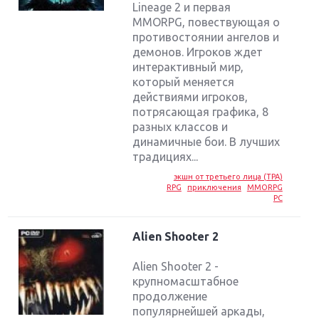
Lineage 2 и первая
MMORPG, повествующая о
противостоянии ангелов и
демонов. Игроков ждет
интерактивный мир,
который меняется
действиями игроков,
потрясающая графика, 8
разных классов и
динамичные бои. В лучших
традициях...
экшн от третьего лица (TPA)
RPG
приключения
MMORPG
PC
Alien Shooter 2
Alien Shooter 2 -
крупномасштабное
продолжение
популярнейшей аркады,