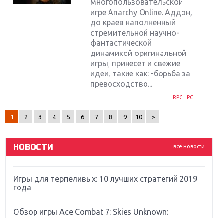
многопользовательской
игре Anarchy Online. Аддон,
до краев наполненный
стремительной научно-
фантастической
динамикой оригинальной
игры, принесет и свежие
Крупнейшие релизы мая: Nintendo, Microsoft и
Sony
идеи, такие как: -борьба за
превосходство...
Новинки для Nintendo Switch: Labo, South Park и
RPG
PC
ремастер Dark Souls
1
2
3
4
5
6
7
8
9
10
>
God Of War: тотальный перезапуск серии
НОВОСТИ
все новости
Far Cry 5: хвалить нельзя ругать
Игры для терпеливых: 10 лучших стратегий 2019
года
Обзор игры Ace Combat 7: Skies Unknown: