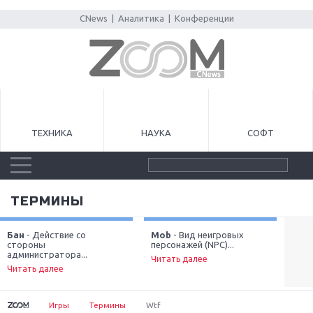
CNews
|
Аналитика
|
Конференции
ТЕХНИКА
НАУКА
СОФТ
ТЕРМИНЫ
Бан
- Действие со
Mob
- Вид неигровых
Blo
стороны
персонажей (NPC)...
пос
Next
администратора...
Читать далее
Чит
Читать далее
Игры
Термины
Wtf