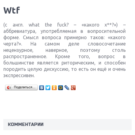
Wtf
(c англ. what the fuck? – «какого х**?») –
аббревиатура, употребляемая в вопросительной
форме. Смысл вопроса примерно таков: «какого
черта?». На самом деле словосочетание
нецензурное, наверное, поэтому столь
распространенное. Кроме того, вопрос в
большинстве является риторическим, и способен
породить целую дискуссию, то есть он ещё и очень
экспрессивен.
Поделиться…
Крупнейшие релизы мая: Nintendo, Microsoft и
Sony
Новинки для Nintendo Switch: Labo, South Park и
ремастер Dark Souls
КОММЕНТАРИИ
God Of War: тотальный перезапуск серии