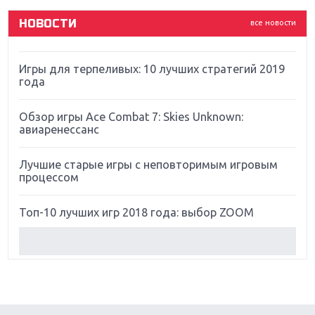
НОВОСТИ
все новости
Far Cry 5: хвалить нельзя ругать
Игры для терпеливых: 10 лучших стратегий 2019
года
Обзор игры Ace Combat 7: Skies Unknown:
авиаренессанс
Лучшие старые игры с неповторимым игровым
процессом
Топ-10 лучших игр 2018 года: выбор ZOOM
Обзор Red Dead Redemption 2: действительно
игра года?
Первый в России обзор игры Starlink: Battle For
Atlas