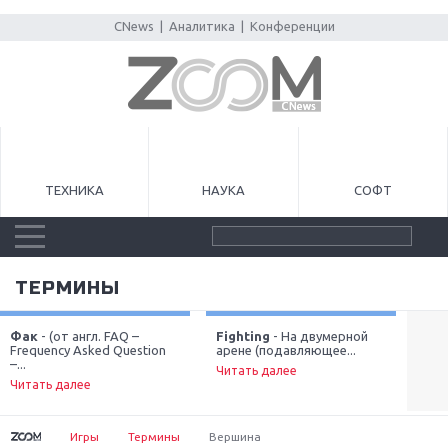
CNews
|
Аналитика
|
Конференции
ТЕХНИКА
НАУКА
СОФТ
ТЕРМИНЫ
Фак
- (от англ. FAQ –
Fighting
- На двумерной
Дв
Frequency Asked Question
арене (подавляющее...
про
Next
–...
Читать далее
Чит
Читать далее
Игры
Термины
Вершина