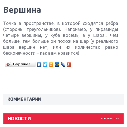
Вершина
Точка в пространстве, в которой сходятся ребра
(стороны треугольников). Например, у пирамиды
четыре вершины, у куба восемь, а у шара... чем
больше, тем больше он похож на шар (у реального
шара вершин нет, или их количество равно
бесконечности – как вам нравится).
Поделиться…
Крупнейшие релизы мая: Nintendo, Microsoft и
Sony
Новинки для Nintendo Switch: Labo, South Park и
ремастер Dark Souls
КОММЕНТАРИИ
God Of War: тотальный перезапуск серии
НОВОСТИ
все новости
Far Cry 5: хвалить нельзя ругать