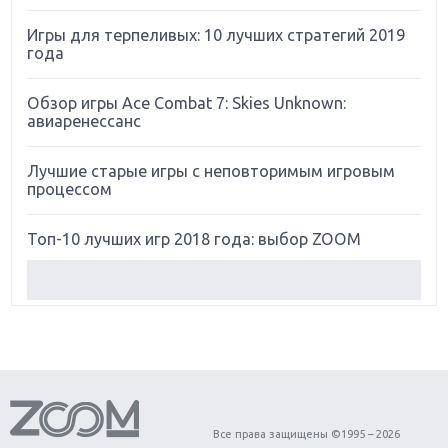
Игры для терпеливых: 10 лучших стратегий 2019
года
Обзор игры Ace Combat 7: Skies Unknown:
авиаренессанс
Лучшие старые игры с неповторимым игровым
процессом
Топ-10 лучших игр 2018 года: выбор ZOOM
Обзор Red Dead Redemption 2: действительно
игра года?
Первый в России обзор игры Starlink: Battle For
Atlas
Обзор игры Forza Horizon 4: вершина эволюции
Все права защищены ©1995 – 2026