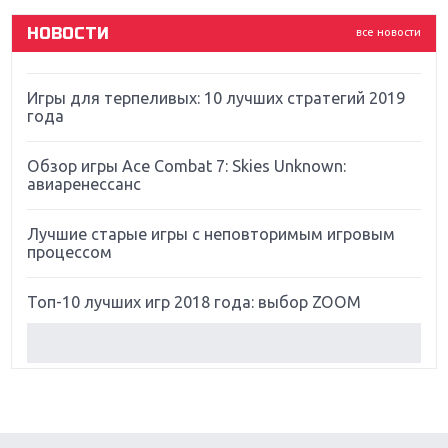
НОВОСТИ
все новости
Far Cry 5: хвалить нельзя ругать
Игры для терпеливых: 10 лучших стратегий 2019
года
Обзор игры Ace Combat 7: Skies Unknown:
авиаренессанс
Лучшие старые игры с неповторимым игровым
процессом
Топ-10 лучших игр 2018 года: выбор ZOOM
Обзор Red Dead Redemption 2: действительно
игра года?
Первый в России обзор игры Starlink: Battle For
Atlas