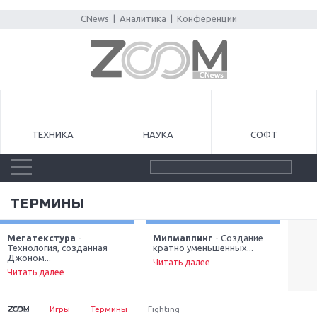
CNews
|
Аналитика
|
Конференции
ТЕХНИКА
НАУКА
СОФТ
ТЕРМИНЫ
Мегатекстура
-
Мипмаппинг
- Создание
MM
Технология, созданная
кратно уменьшенных...
дей
Next
Джоном...
Читать далее
Чит
Читать далее
Игры
Термины
Fighting