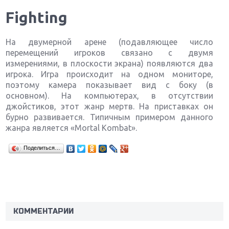
Fighting
На двумерной арене (подавляющее число
перемещений игроков связано с двумя
измерениями, в плоскости экрана) появляются два
игрока. Игра происходит на одном мониторе,
поэтому камера показывает вид с боку (в
основном). На компьютерах, в отсутствии
джойстиков, этот жанр мертв. На приставках он
бурно развивается. Типичным примером данного
жанра является «Mortal Kombat».
Поделиться…
Крупнейшие релизы мая: Nintendo, Microsoft и
Sony
Новинки для Nintendo Switch: Labo, South Park и
ремастер Dark Souls
КОММЕНТАРИИ
God Of War: тотальный перезапуск серии