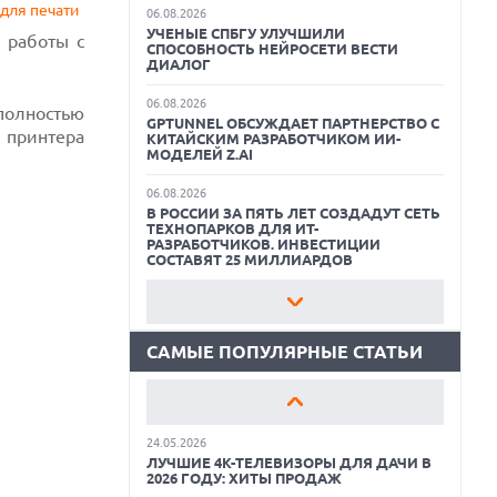
для печати
06.08.2026
УЧЕНЫЕ СПБГУ УЛУЧШИЛИ
 работы с
СПОСОБНОСТЬ НЕЙРОСЕТИ ВЕСТИ
ДИАЛОГ
06.08.2026
полностью
GPTUNNEL ОБСУЖДАЕТ ПАРТНЕРСТВО С
е принтера
КИТАЙСКИМ РАЗРАБОТЧИКОМ ИИ-
МОДЕЛЕЙ Z.AI
06.08.2026
01.06.2026
В РОССИИ ЗА ПЯТЬ ЛЕТ СОЗДАДУТ СЕТЬ
9 ПОЛЕЗНЫХ ГАДЖЕТОВ В
ТЕХНОПАРКОВ ДЛЯ ИТ-
АВТОМОБИЛЬ ДЛЯ ПУТЕШЕСТВИЯ
РАЗРАБОТЧИКОВ. ИНВЕСТИЦИИ
ЛЕТОМ: ВЫБОР ZOOM
СОСТАВЯТ 25 МИЛЛИАРДОВ
15.05.2026
06.08.2026
ОБЗОР HUAWEI MATE 80 PRO: КАК СТАТЬ
ИНДУСТРИЯ ПК ТРЕБУЕТ У MICROSOFT
ФЛАГМАНОМ В 2026 ГОДУ?
СДЕЛАТЬ WINDOWS ЛЕГЧЕ И БЫСТРЕЕ:
«ИНАЧЕ МЫ НЕ ВЫЖИВЕМ»
САМЫЕ ПОПУЛЯРНЫЕ СТАТЬИ
12.05.2026
ЛУЧШИЕ ПЛАНШЕТЫ СТОИМОСТЬЮ ДО
06.08.2026
30 000 РУБЛЕЙ: ХИТЫ ПРОДАЖ
PILOT БЕРЕТ СТРОЙКУ ПОД ЦИФРОВОЙ
КОНТРОЛЬ
24.05.2026
ЛУЧШИЕ 4K-ТЕЛЕВИЗОРЫ ДЛЯ ДАЧИ В
06.08.2026
2026 ГОДУ: ХИТЫ ПРОДАЖ
«СБЕРТЕХ» ИНТЕГРИРОВАЛ