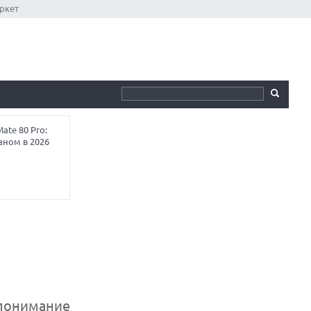
ркет
te 80 Pro:
аном в 2026
 понимание