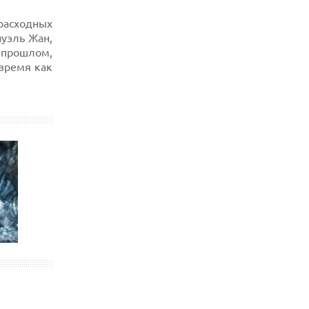
MOOVE ПРИВЛЕКЛА $250 МЛН ЧТОБЫ
СТАТЬ КЛЮЧЕВЫМ ОПЕРАТОРОМ
расходных
ИНДУСТРИИ РОБОТАКСИ
уэль Жан,
06.08.2026
 прошлом,
HUAWEI ПРЕДСТАВИЛА ПЛАНШЕТ
 время как
MATEPAD PRO 2026 ТОЛЩИНОЙ 4,7 ММ И
12" OLED МАТРИЦЕЙ
06.08.2026
TROUVER ПРЕДСТАВИЛ НОВЫЕ
ТЕХНОЛОГИИ ВЛАЖНОЙ УБОРКИ И
ЛИНЕЙКУ ТЕХНИКИ 2026 ГОДА
06.08.2026
УЯЗВИМОСТЬ PRIVATE RELAY
РАСКРЫВАЕТ РЕАЛЬНЫЙ IP-АДРЕС
ПОЛЬЗОВАТЕЛЕЙ APPLE
06.08.2026
HUAWEI NOVA 16 SE ВПЕЧАТЛЯЕТ
РЕКОРДНОЙ БАТАРЕЕЙ И СПУТНИКОВОЙ
СВЯЗЬЮ
06.08.2026
ФЕРМЕРЫ ИЗ КЕНТУККИ ОТВЕРГЛИ
ПРЕДЛОЖЕНИЕ В 26 МИЛЛИОНОВ
ДОЛЛАРОВ ЗА СТРОИТЕЛЬСТВО ЦОД