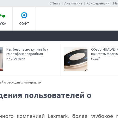
CNews
|
Аналитика
|
Конференции
|
Ма
УКА
СОФТ
Как безопасно купить б/у
Обзор HUAWEI Ma
смартфон: подробная
как стать флагм
инструкция
году?
ей о расходных материалах
дения пользователей о
енного компанией Lexmark, более глубокое