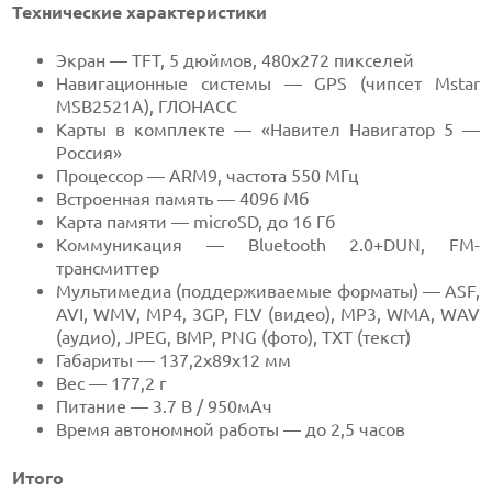
Технические характеристики
Экран — TFT, 5 дюймов, 480х272 пикселей
Навигационные системы — GPS (чипсет Mstar
MSB2521А), ГЛОНАСС
Карты в комплекте — «Навител Навигатор 5 —
Россия»
Процессор — ARM9, частота 550 МГц
Встроенная память — 4096 Мб
Карта памяти — microSD, до 16 Гб
Коммуникация — Bluetooth 2.0+DUN, FM-
трансмиттер
Мультимедиа (поддерживаемые форматы) — ASF,
AVI, WMV, МР4, 3GP, FLV (видео), MP3, WMA, WAV
(аудио), JPEG, BMP, PNG (фото), TXT (текст)
Габариты — 137,2х89х12 мм
Вес — 177,2 г
Питание — 3.7 В / 950мАч
Время автономной работы — до 2,5 часов
Итого