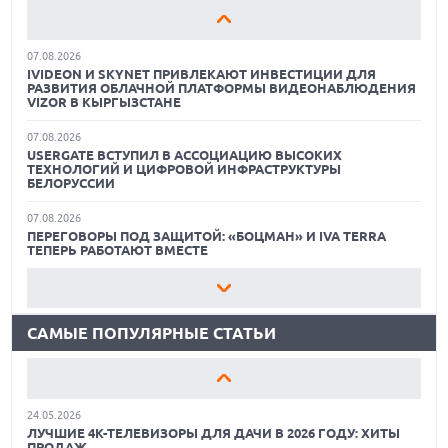
МЕДИАКОНТЕНТОМ В СВОЕ РЕШЕНИЕ ДЛЯ РАБОТЫ С
ТОВАРНЫМИ ДАННЫМИ
07.08.2026
IVIDEON И SKYNET ПРИВЛЕКАЮТ ИНВЕСТИЦИИ ДЛЯ
РАЗВИТИЯ ОБЛАЧНОЙ ПЛАТФОРМЫ ВИДЕОНАБЛЮДЕНИЯ
VIZOR В КЫРГЫЗСТАНЕ
07.08.2026
USERGATE ВСТУПИЛ В АССОЦИАЦИЮ ВЫСОКИХ
ТЕХНОЛОГИЙ И ЦИФРОВОЙ ИНФРАСТРУКТУРЫ
БЕЛОРУССИИ
01.06.2026
07.08.2026
9 ПОЛЕЗНЫХ ГАДЖЕТОВ В АВТОМОБИЛЬ ДЛЯ
ПЕРЕГОВОРЫ ПОД ЗАЩИТОЙ: «БОЦМАН» И IVA TERRA
ПУТЕШЕСТВИЯ ЛЕТОМ: ВЫБОР ZOOM
ТЕПЕРЬ РАБОТАЮТ ВМЕСТЕ
15.05.2026
07.08.2026
ОБЗОР HUAWEI MATE 80 PRO: КАК СТАТЬ ФЛАГМАНОМ В
СОЗДАТЕЛЬ РОССИЙСКОГО «УБИЙЦЫ» MS OFFICE ЗАКРЫЛ
2026 ГОДУ?
ОФИСЫ. В КОМПАНИИ РЕСТРУКТУРИЗАЦИЯ, УБЫТКИ И
МАССОВЫЕ УВОЛЬНЕНИЯ
САМЫЕ ПОПУЛЯРНЫЕ СТАТЬИ
12.05.2026
ЛУЧШИЕ ПЛАНШЕТЫ СТОИМОСТЬЮ ДО 30 000 РУБЛЕЙ:
07.08.2026
ХИТЫ ПРОДАЖ
СОВМЕСТИМОСТЬ СУБД JATOBA И ПО «БЕРЕСТА»
ПОДТВЕРЖДЕНА В ХОДЕ РЕАЛЬНОГО ВНЕДРЕНИЯ У
ЗАКАЗЧИКА
24.05.2026
ЛУЧШИЕ 4K-ТЕЛЕВИЗОРЫ ДЛЯ ДАЧИ В 2026 ГОДУ: ХИТЫ
ПРОДАЖ
07.08.2026