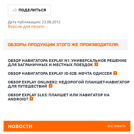
ПОДЕЛИТЬСЯ
Дата публикации: 23.08.2012
Версия для печати
ОБЗОРЫ ПРОДУКЦИИ ЭТОГО ЖЕ ПРОИЗВОДИТЕЛЯ:
ОБЗОР НАВИГАТОРА EXPLAY N1: УНИВЕРСАЛЬНОЕ РЕШЕНИЕ
ДЛЯ ЗАГРАНИЧНЫХ И МЕСТНЫХ ПОЕЗДОК
ОБЗОР НАВИГАТОРА EXPLAY ID-52B: МЕЧТА ОДИССЕЯ
ОБЗОР EXPLAY ONLINER2: НЕДОРОГОЙ ПЛАНШЕТ-НАВИГАТОР
ДЛЯ ПУТЕШЕСТВИЙ
06.08.2026
ОБЗОР EXPLAY SLK5: ПЛАНШЕТ ИЛИ НАВИГАТОР НА
ИНДУСТРИЯ ПК ТРЕБУЕТ У MICROSOFT СДЕЛАТЬ WINDOWS
ANDROID?
ЛЕГЧЕ И БЫСТРЕЕ: «ИНАЧЕ МЫ НЕ ВЫЖИВЕМ»
06.08.2026
PILOT БЕРЕТ СТРОЙКУ ПОД ЦИФРОВОЙ КОНТРОЛЬ
НОВОСТИ
все новости
06.08.2026
«СБЕРТЕХ» ИНТЕГРИРОВАЛ УПРАВЛЕНИЕ