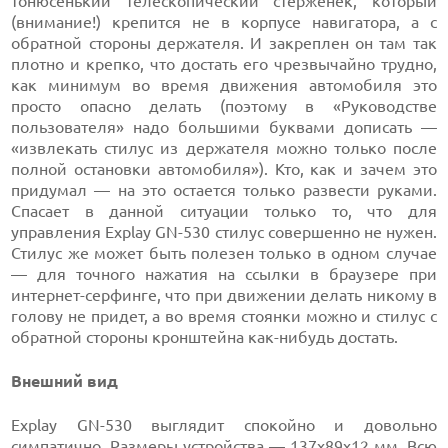
тонюсенький телескопический стерженек, который
(внимание!) крепится не в корпусе навигатора, а с
обратной стороны держателя. И закреплен он там так
плотно и крепко, что достать его чрезвычайно трудно,
как минимум во время движения автомобиля это
просто опасно делать (поэтому в «Руководстве
пользователя» надо большими буквами дописать —
«извлекать стилус из держателя можно только после
полной остановки автомобиля»). Кто, как и зачем это
придумал — на это остается только развести руками.
Спасает в данной ситуации только то, что для
управления Explay GN-530 стилус совершенно не нужен.
Стилус же может быть полезен только в одном случае
— для точного нажатия на ссылки в браузере при
интернет-серфинге, что при движении делать никому в
голову не придет, а во время стоянки можно и стилус с
обратной стороны кронштейна как-нибудь достать.
Внешний вид
Explay GN-530 выглядит спокойно и довольно
симпатично. Размеры устройства — 137х89х12 мм. Всю