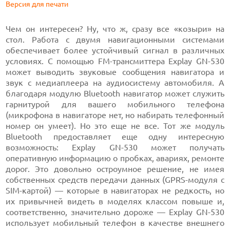
Версия для печати
Чем он интересен? Ну, что ж, сразу все «козыри» на
стол. Работа с двумя навигационными системами
обеспечивает более устойчивый сигнал в различных
условиях. С помощью FM-трансмиттера Explay GN-530
может выводить звуковые сообщения навигатора и
звук с медиаплеера на аудиосистему автомобиля. А
благодаря модулю Bluetooth навигатор может служить
гарнитурой для вашего мобильного телефона
(микрофона в навигаторе нет, но набирать телефонный
номер он умеет). Но это еще не все. Тот же модуль
Bluetooth предоставляет еще одну интересную
возможность: Explay GN-530 может получать
оперативную информацию о пробках, авариях, ремонте
дорог. Это довольно остроумное решение, не имея
собственных средств передачи данных (GPRS-модуля с
SIM-картой) — которые в навигаторах не редкость, но
их привычней видеть в моделях классом повыше и,
соответственно, значительно дороже — Explay GN-530
использует мобильный телефон в качестве внешнего