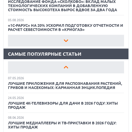
ИССЛЕДОВАНИЕ ФОНДА «СКОЛКОВО»: ВКЛАД МАЛЫХ
ТЕХНОЛОГИЧЕСКИХ КОМПАНИЙ В ДОБАВЛЕННУЮ
СТОИМОСТЬ ВЫСОКОТЕХА ВЫРОС ВДВОЕ ЗА ДВА ГОДА
18.06.2026
05.08.2026
САМЫЕ ЛЕГКИЕ НОУТБУКИ С ДИСКРЕТНОЙ ГРАФИКОЙ:
«1С-РАРУС» НА 20% УСКОРИЛ ПОДГОТОВКУ ОТЧЕТНОСТИ И
ВЫБОР ZOOM
РАСЧЕТ СЕБЕСТОИМОСТИ В «КРИОГАЗ»
01.06.2026
05.08.2026
9 ПОЛЕЗНЫХ ГАДЖЕТОВ В АВТОМОБИЛЬ ДЛЯ
ИИ CLAUDE И CHATGPT ПРИТВОРЯЮТСЯ ЛЮДЬМИ И
ПУТЕШЕСТВИЯ ЛЕТОМ: ВЫБОР ZOOM
УБЕЖДАЮТ ЖИВЫХ ПОЛЬЗОВАТЕЛЕЙ УЧАСТВОВАТЬ В
КИБЕРАТАКАХ
САМЫЕ ПОПУЛЯРНЫЕ СТАТЬИ
15.05.2026
ОБЗОР HUAWEI MATE 80 PRO: КАК СТАТЬ ФЛАГМАНОМ В
05.08.2026
2026 ГОДУ?
В МГТУ ИМ. Н.Э. БАУМАНА ОБУЧАЮТ БУДУЩИХ
ИНЖЕНЕРОВ БЕЗОПАСНОЙ РАЗРАБОТКЕ НА
ОТЕЧЕСТВЕННОЙ ПЛАТФОРМЕ КОНТЕЙНЕРИЗАЦИИ
07.05.2026
ЛУЧШИЕ ПРИЛОЖЕНИЯ ДЛЯ РАСПОЗНАВАНИЯ РАСТЕНИЙ,
ГРИБОВ И НАСЕКОМЫХ: КАРМАННАЯ ЭНЦИКЛОПЕДИЯ
05.08.2026
КОНСТРУКТОР СКРИПТОВ SCRIPTBUILDER ОТ VOXYS
ПОЛУЧИЛ СЕРТИФИКАТ «СДЕЛАНО В РОССИИ»
24.05.2026
ЛУЧШИЕ 4K-ТЕЛЕВИЗОРЫ ДЛЯ ДАЧИ В 2026 ГОДУ: ХИТЫ
ПРОДАЖ
05.08.2026
ОБЗОР ПЫЛЕСОСА DREAME Z40 AQUACYCLE PRO
УЧЕНЫЕ ПЕРМСКОГО ПОЛИТЕХА СОЗДАЛИ ПРОГРАММУ
ДЛЯ ОЦЕНКИ КИБЕРЖИВУЧЕСТИ «УМНОГО ДОМА»
08.06.2026
ОБЗОР МОНИТОРА MSI PRO MAX 271PHW E14
ЛУЧШИЕ МЕДИАПЛЕЕРЫ И ТВ-ПРИСТАВКИ В 2026 ГОДУ:
ХИТЫ ПРОДАЖ
05.08.2026