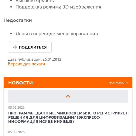
Высокая яркость
Поддержка режима 3D-изображения
Недостатки
Ляпы в переводе меню управления
05.08.2026
ПОДЕЛИТЬСЯ
РОССИЙСКИЙ РЫНОК DATA LAKEHOUSE: АРХИТЕКТУРНЫЙ
РАСКОЛ И БОРЬБА ЗА БЕЗОПАСНОСТЬ
Дата публикации: 26.01.2012
04.08.2026
Версия для печати
БАЛЛЫ ЗА КРИСТАЛЛЫ. ВЛАСТИ УЖЕСТОЧАЮТ
ТРЕБОВАНИЯ К МНОГОКРИСТАЛЬНЫМ ЧИПАМ.
ЭЛЕКТРОНЩИКИ ГОВОРЯТ, ЧТО ЭТО ПО НИМ УДАРИТ
НОВОСТИ
все новости
04.08.2026
В «ГАРАНТ КОННЕКТ» ПОЯВИЛАСЬ НОВАЯ ВОЗМОЖНОСТЬ
— ПОДДЕРЖКА MCP
05.08.2026
ПРОГРАММЫ, ДАННЫЕ, МИКРОСХЕМЫ: КТО РЕГИСТРИРУЕТ
РЕШЕНИЯ ДЛЯ ЦИФРОВИЗАЦИИ? (ЭКСПРЕСС-
ИНФОРМАЦИЯ ИСИЭЗ НИУ ВШЭ)
05.08.2026