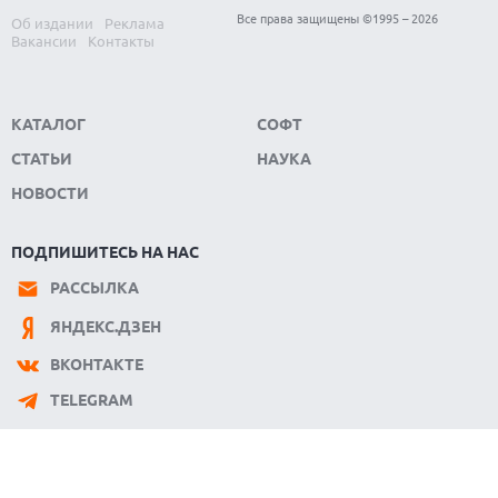
KIOXIA И SANDISK ПРЕДСТАВИЛИ ФЛЕШ-ПАМЯТЬ 3D NAND
Все права защищены ©1995 – 2026
Об издании
Реклама
С РЕКОРДНОЙ ПЛОТНОСТЬЮ
Вакансии
Контакты
КАТАЛОГ
СОФТ
СТАТЬИ
НАУКА
НОВОСТИ
ПОДПИШИТЕСЬ НА НАС
РАССЫЛКА
ЯНДЕКС.ДЗЕН
ВКОНТАКТЕ
TELEGRAM