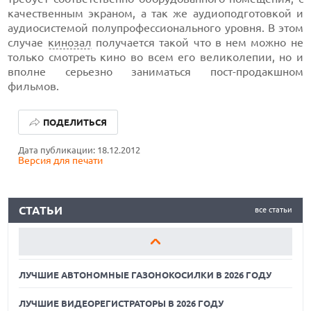
качественным экраном, а так же аудиоподготовкой и
аудиосистемой полупрофессионального уровня. В этом
случае
кинозал
получается такой что в нем можно не
только смотреть кино во всем его великолепии, но и
вполне серьезно заниматься пост-продакшном
фильмов.
ЛУЧШИЕ АВТОНОМНЫЕ ГАЗОНОКОСИЛКИ В 2026 ГОДУ
ПОДЕЛИТЬСЯ
ЛУЧШИЕ ВИДЕОРЕГИСТРАТОРЫ В 2026 ГОДУ
Дата публикации: 18.12.2012
Версия для печати
КАК БЕЗОПАСНО КУПИТЬ Б/У СМАРТФОН
ЛУЧШИЕ АВТОНОМНЫЕ ГАЗОНОКОСИЛКИ В 2026 ГОДУ
СТАТЬИ
все статьи
ЛУЧШИЕ ВИДЕОРЕГИСТРАТОРЫ В 2026 ГОДУ
КАК БЕЗОПАСНО КУПИТЬ Б/У СМАРТФОН
ЛУЧШИЕ АВТОНОМНЫЕ ГАЗОНОКОСИЛКИ В 2026 ГОДУ
ЛУЧШИЕ ВИДЕОРЕГИСТРАТОРЫ В 2026 ГОДУ