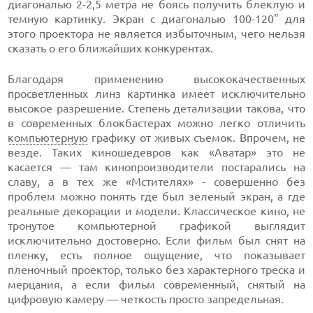
диагональю 2-2,5 метра не боясь получить блеклую и
темную картинку. Экран с диагональю 100-120" для
этого проектора не является избыточным, чего нельзя
сказать о его ближайших конкурентах.
Благодаря применению высококачественных
просветленных линз картинка имеет исключительно
высокое разрешение. Степень детализации такова, что
в современных блокбастерах можно легко отличить
компьютерную
графику от живых съемок. Впрочем, не
везде. Таких киношедевров как «Аватар» это не
касается — там кинопроизводители постарались на
славу, а в тех же «Мстителях» - совершенно без
проблем можно понять где был зеленый экран, а где
реальные декорации и модели. Классическое кино, не
тронутое компьютерной графикой выглядит
исключительно достоверно. Если фильм был снят на
пленку, есть полное ощущение, что показывает
пленочный проектор, только без характерного треска и
мерцания, а если фильм современный, снятый на
цифровую камеру — четкость просто запредельная.