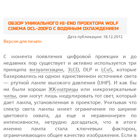
ОБЗОР УНИКАЛЬНОГО HI-END ПРОЕКТОРА WOLF
CINEMA DCL-200FD С ВОДЯНЫМ ОХЛАЖДЕНИЕМ
Дата публикации: 18.12.2012
Версия для печати
С момента появления цифровой проекции и до
недавних пор существует и активно используется три
принципа
визуализации
,
3LCD
, DLP и
LCoS
, которые
базировались на одном единственном источнике света
— ртутной лампе высокого давления (UHP). И как бы
ни были хороши
ЖК-матрицы
или микрозеркальные
чипы
, они могут лишь модулировать тот свет, который
дает лампа, установленная в проекторе. Учитывая что
спектр света лампы имеет ограничения по ширине
цветового охвата, да еще и неравномерен по
интенсивности, нетрудно догадаться, что в итоге
именно лампа стала ключевым фактором,
ограничивающим общее качество изображения. Если в