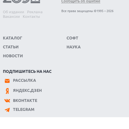
Сообщить об ошибке
07.08.2026
ЭЛЕКТРИЧЕСКИЙ ПИКАП FORD FATHOM ВРЯД ЛИ
Все права защищены ©1995 – 2026
Об издании
Реклама
ПОВТОРИТ УСПЕХ ЛЕГЕНДАРНЫХ МОДЕЛЕЙ КОМПАНИИ
Вакансии
Контакты
КАТАЛОГ
СОФТ
СТАТЬИ
НАУКА
НОВОСТИ
ПОДПИШИТЕСЬ НА НАС
РАССЫЛКА
ЯНДЕКС.ДЗЕН
ВКОНТАКТЕ
TELEGRAM