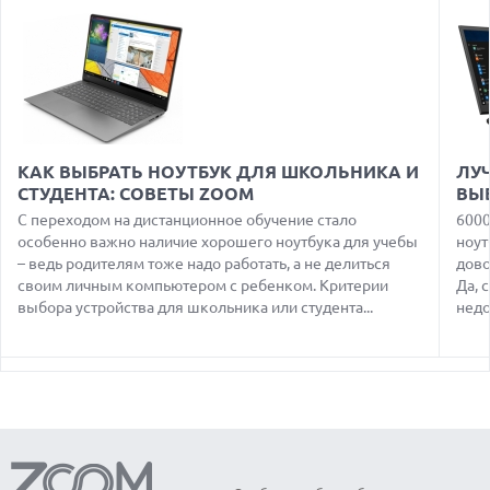
ГЛОБАЛЬНЫЙ СПАД РЫНКА ПЛАНШЕТОВ В 2026 ГОДУ И
НЕОЖИДАННЫЙ РОСТ LENOVO
07.08.2026
УТОЧНЕНЫ РАЗМЕРЫ ЭКРАНОВ ЮБИЛЕЙНЫХ
СМАРТФОНОВ APPLE IPHONE 20
07.08.2026
XENIUM ВЫПУСТИЛА КНОПОЧНЫЕ СМАРТФОНЫ С
КАК ВЫБРАТЬ НОУТБУК ДЛЯ ШКОЛЬНИКА И
ЛУЧ
ПОДДЕРЖКОЙ СЕТЕЙ 4G И ТЕХНОЛОГИЕЙ VOLTE
СТУДЕНТА: СОВЕТЫ ZOOM
ВЫ
07.08.2026
С переходом на дистанционное обучение стало
6000
ПРЕДСТАВЛЕНЫ НАУШНИКИ JBL С СЕНСОРНЫМ ЭКРАНОМ
особенно важно наличие хорошего ноутбука для учебы
ноут
НА КЕЙСЕ ДЛЯ УПРАВЛЕНИЯ МУЗЫКОЙ
– ведь родителям тоже надо работать, а не делиться
дово
своим личным компьютером с ребенком. Критерии
Да, 
07.08.2026
GOOGLE ПЕРЕИМЕНОВЫВАЕТ ФУНКЦИЮ ПОДСВЕТКИ
выбора устройства для школьника или студента...
недо
КАМЕРЫ В СМАРТФОНАХ PIXEL 11 PRO
07.08.2026
HUAWEI ПРЕДСТАВИЛА УЛЬТРАЛЕГКИЙ НОУТБУК
MATEBOOK PRO S С OLED-ЭКРАНОМ
07.08.2026
ХАКЕР ПРИЗНАЛ ВИНУ ВО ВЗЛОМЕ SNOWFLAKE И КРАЖЕ
ДАННЫХ МИЛЛИОНОВ ПОЛЬЗОВАТЕЛЕЙ