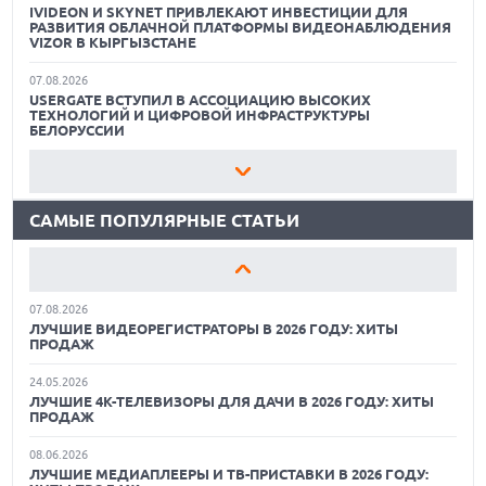
IVIDEON И SKYNET ПРИВЛЕКАЮТ ИНВЕСТИЦИИ ДЛЯ
РАЗВИТИЯ ОБЛАЧНОЙ ПЛАТФОРМЫ ВИДЕОНАБЛЮДЕНИЯ
VIZOR В КЫРГЫЗСТАНЕ
07.08.2026
18.06.2026
USERGATE ВСТУПИЛ В АССОЦИАЦИЮ ВЫСОКИХ
САМЫЕ ЛЕГКИЕ НОУТБУКИ С ДИСКРЕТНОЙ ГРАФИКОЙ:
ТЕХНОЛОГИЙ И ЦИФРОВОЙ ИНФРАСТРУКТУРЫ
ВЫБОР ZOOM
БЕЛОРУССИИ
01.06.2026
07.08.2026
9 ПОЛЕЗНЫХ ГАДЖЕТОВ В АВТОМОБИЛЬ ДЛЯ
ВЛАСТИ ОПРЕДЕЛИЛИСЬ, КАКИЕ ИИ-МОДЕЛИ БУДУТ
ПУТЕШЕСТВИЯ ЛЕТОМ: ВЫБОР ZOOM
СЧИТАТЬ НАЦИОНАЛЬНЫМИ
САМЫЕ ПОПУЛЯРНЫЕ СТАТЬИ
15.05.2026
07.08.2026
ОБЗОР HUAWEI MATE 80 PRO: КАК СТАТЬ ФЛАГМАНОМ В
ПЕРЕГОВОРЫ ПОД ЗАЩИТОЙ: «БОЦМАН» И IVA TERRA
2026 ГОДУ?
ТЕПЕРЬ РАБОТАЮТ ВМЕСТЕ
07.08.2026
07.08.2026
ЛУЧШИЕ ВИДЕОРЕГИСТРАТОРЫ В 2026 ГОДУ: ХИТЫ
СОЗДАТЕЛЬ РОССИЙСКОГО «УБИЙЦЫ» MS OFFICE ЗАКРЫЛ
ПРОДАЖ
ОФИСЫ. В КОМПАНИИ РЕСТРУКТУРИЗАЦИЯ, УБЫТКИ И
МАССОВЫЕ УВОЛЬНЕНИЯ
24.05.2026
ЛУЧШИЕ 4K-ТЕЛЕВИЗОРЫ ДЛЯ ДАЧИ В 2026 ГОДУ: ХИТЫ
07.08.2026
ПРОДАЖ
СОВМЕСТИМОСТЬ СУБД JATOBA И ПО «БЕРЕСТА»
ЛУЧШИЕ АВТОНОМНЫЕ ГАЗОНОКОСИЛКИ В 2026 ГОДУ
ПОДТВЕРЖДЕНА В ХОДЕ РЕАЛЬНОГО ВНЕДРЕНИЯ У
ЗАКАЗЧИКА
08.06.2026
ЛУЧШИЕ ВИДЕОРЕГИСТРАТОРЫ В 2026 ГОДУ
ЛУЧШИЕ МЕДИАПЛЕЕРЫ И ТВ-ПРИСТАВКИ В 2026 ГОДУ: