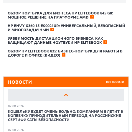
ОБЗОР НОУТБУКА ДЛЯ БИЗНЕСА HP ELITEBOOK 845 G8:
МОЩНОЕ РЕШЕНИЕ НА ПЛАТФОРМЕ AMD
HP ENVY X360 15-ES0021UR: УНИВЕРСАЛЬНЫЙ, БЕЗОПАСНЫЙ
И МНОГОЗАДАЧНЫЙ
УЯЗВИМОСТЬ ДИСТАНЦИОННОГО БИЗНЕСА: КАК
ЗАЩИЩАЮТ ДАННЫЕ НОУТБУКИ HP ELITEBOOK
06.08.2026
GPTUNNEL ОБСУЖДАЕТ ПАРТНЕРСТВО С КИТАЙСКИМ
ОБЗОР HP ELITEBOOK 835: БИЗНЕС-НОУТБУК ДЛЯ РАБОТЫ В
РАЗРАБОТЧИКОМ ИИ-МОДЕЛЕЙ Z.AI
ДОРОГЕ И ОФИСЕ (ВИДЕО)
06.08.2026
В РОССИИ ЗА ПЯТЬ ЛЕТ СОЗДАДУТ СЕТЬ ТЕХНОПАРКОВ
ДЛЯ ИТ-РАЗРАБОТЧИКОВ. ИНВЕСТИЦИИ СОСТАВЯТ 25
МИЛЛИАРДОВ
НОВОСТИ
все новости
06.08.2026
ИНДУСТРИЯ ПК ТРЕБУЕТ У MICROSOFT СДЕЛАТЬ WINDOWS
ЛЕГЧЕ И БЫСТРЕЕ: «ИНАЧЕ МЫ НЕ ВЫЖИВЕМ»
07.08.2026
КОШЕЛЬКУ БУДЕТ ОЧЕНЬ БОЛЬНО. КОМПАНИЯМ ВЛЕТИТ В
КОПЕЕЧКУ ПРИНУДИТЕЛЬНЫЙ ПЕРЕХОД НА РОССИЙСКИЕ
СЕРТИФИКАТЫ БЕЗОПАСНОСТИ
07.08.2026