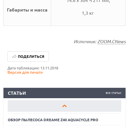
14.6 x 304 Ч 217 мм,
Габариты и масса
1,3 кг
Источник:
ZOOM.CNews
ОБЗОР ПЫЛЕСОСА DREAME Z40 AQUACYCLE PRO
ПОДЕЛИТЬСЯ
ОБЗОР МОНИТОРА MSI PRO MAX 271PHW E14
Дата публикации: 13.11.2018
Версия для печати
КАК ПОДГОТОВИТЬ СМАРТФОН К ОТПУСКУ
ОБЗОР ПЫЛЕСОСА DREAME Z40 AQUACYCLE PRO
СТАТЬИ
все статьи
ОБЗОР МОНИТОРА MSI PRO MAX 271PHW E14
КАК ПОДГОТОВИТЬ СМАРТФОН К ОТПУСКУ
ОБЗОР ПЫЛЕСОСА DREAME Z40 AQUACYCLE PRO