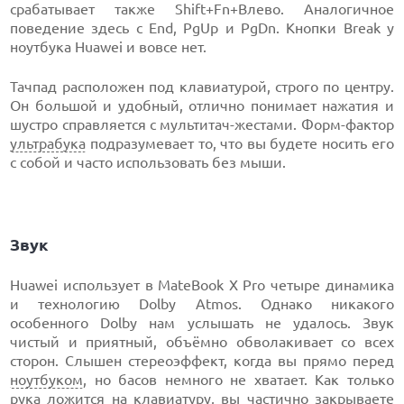
срабатывает также Shift+Fn+Влево. Аналогичное
поведение здесь с End, PgUp и PgDn. Кнопки Break у
ноутбука Huawei и вовсе нет.
Тачпад расположен под клавиатурой, строго по центру.
Он большой и удобный, отлично понимает нажатия и
шустро справляется с мультитач-жестами. Форм-фактор
ультрабука
подразумевает то, что вы будете носить его
с собой и часто использовать без мыши.
Звук
Huawei использует в MateBook X Pro четыре динамика
и технологию Dolby Atmos. Однако никакого
особенного Dolby нам услышать не удалось. Звук
чистый и приятный, объёмно обволакивает со всех
сторон. Слышен стереоэффект, когда вы прямо перед
ноутбуком
, но басов немного не хватает. Как только
рука ложится на клавиатуру, вы частично закрываете