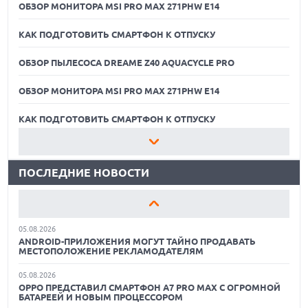
ОБЗОР МОНИТОРА MSI PRO MAX 271PHW E14
КАК ПОДГОТОВИТЬ СМАРТФОН К ОТПУСКУ
ОБЗОР ПЫЛЕСОСА DREAME Z40 AQUACYCLE PRO
ОБЗОР МОНИТОРА MSI PRO MAX 271PHW E14
05.08.2026
РЕКОРДНАЯ ВЫРУЧКА AMD ЗА СЧЕТ ДАТА-ЦЕНТРОВ
КОМПЕНСИРУЕТ СПАД ИГРОВОГО СЕГМЕНТА
КАК ПОДГОТОВИТЬ СМАРТФОН К ОТПУСКУ
05.08.2026
ОБЗОР ПЫЛЕСОСА DREAME Z40 AQUACYCLE PRO
NOTHING ПРЕДСТАВИЛА НАУШНИКИ CMF CLIP PRO С
ПОДДЕРЖКОЙ LDAC И ЗАЩИТОЙ ОТ ВЛАГИ
ПОСЛЕДНИЕ НОВОСТИ
ОБЗОР МОНИТОРА MSI PRO MAX 271PHW E14
05.08.2026
WISPR FLOW ПРЕДСТАВИЛА ИНСТРУМЕНТ ДЛЯ ЗАПИСИ
КАК ПОДГОТОВИТЬ СМАРТФОН К ОТПУСКУ
ЗАМЕТОК С СОВЕЩАНИЙ В СТИЛЕ GRANOLA
05.08.2026
ОБЗОР ПЫЛЕСОСА DREAME Z40 AQUACYCLE PRO
ANDROID-ПРИЛОЖЕНИЯ МОГУТ ТАЙНО ПРОДАВАТЬ
МЕСТОПОЛОЖЕНИЕ РЕКЛАМОДАТЕЛЯМ
ОБЗОР МОНИТОРА MSI PRO MAX 271PHW E14
05.08.2026
OPPO ПРЕДСТАВИЛ СМАРТФОН A7 PRO MAX С ОГРОМНОЙ
КАК ПОДГОТОВИТЬ СМАРТФОН К ОТПУСКУ
БАТАРЕЕЙ И НОВЫМ ПРОЦЕССОРОМ