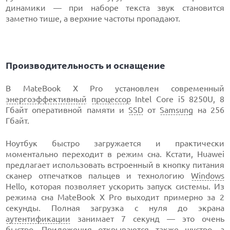
динамики — при наборе текста звук становится
заметно тише, а верхние частоты пропадают.
Производительность и оснащение
В MateBook X Pro установлен современный
энергоэффективный
процессор
Intel Core i5 8250U, 8
Гбайт оперативной памяти и
SSD
от
Samsung
на 256
Гбайт.
Ноутбук быстро загружается и практически
моментально переходит в режим сна. Кстати, Huawei
предлагает использовать встроенный в кнопку питания
сканер отпечатков пальцев и технологию
Windows
Hello, которая позволяет ускорить запуск системы. Из
режима сна MateBook X Pro выходит примерно за 2
секунды. Полная загрузка с нуля до экрана
аутентификации
занимает 7 секунд — это очень
быстро. Приложения открываются также шустро, а