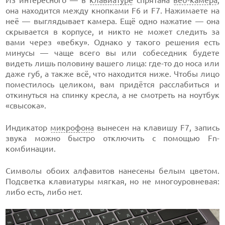
Из интересного — в
клавиатуре
спрятана
веб-камера
,
она находится между кнопками F6 и F7. Нажимаете на
неё — выглядывает камера. Ещё одно нажатие — она
скрывается в корпусе, и никто не может следить за
вами через «вебку». Однако у такого решения есть
минусы — чаще всего вы или собеседник будете
видеть лишь половину вашего лица: где-то до носа или
даже губ, а также всё, что находится ниже. Чтобы лицо
поместилось целиком, вам придётся расслабиться и
откинуться на спинку кресла, а не смотреть на ноутбук
«свысока».
Индикатор
микрофона
вынесен на клавишу F7, запись
звука можно быстро отключить с помощью Fn-
комбинации.
Символы обоих алфавитов нанесены белым цветом.
Подсветка клавиатуры мягкая, но не многоуровневая:
либо есть, либо нет.