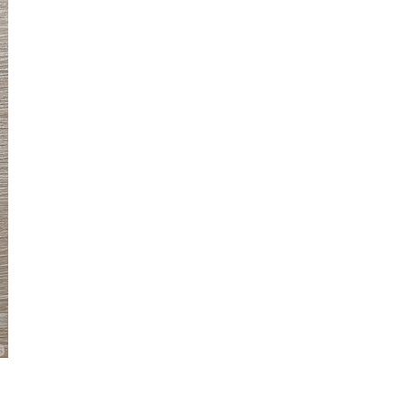
06.08.2026
ИИ-ПОИСК SHOPIFY УВЕЛИЧИЛ ТРАФИК
И ПРОДАЖИ В ТРИ РАЗА
06.08.2026
MOOVE ПРИВЛЕКЛА $250 МЛН ЧТОБЫ
СТАТЬ КЛЮЧЕВЫМ ОПЕРАТОРОМ
ИНДУСТРИИ РОБОТАКСИ
06.08.2026
HUAWEI ПРЕДСТАВИЛА ПЛАНШЕТ
MATEPAD PRO 2026 ТОЛЩИНОЙ 4,7 ММ И
12" OLED МАТРИЦЕЙ
06.08.2026
TROUVER ПРЕДСТАВИЛ НОВЫЕ
ТЕХНОЛОГИИ ВЛАЖНОЙ УБОРКИ И
ЛИНЕЙКУ ТЕХНИКИ 2026 ГОДА
06.08.2026
УЯЗВИМОСТЬ PRIVATE RELAY
РАСКРЫВАЕТ РЕАЛЬНЫЙ IP-АДРЕС
ПОЛЬЗОВАТЕЛЕЙ APPLE
06.08.2026
HUAWEI NOVA 16 SE ВПЕЧАТЛЯЕТ