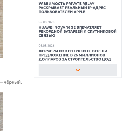
УЯЗВИМОСТЬ PRIVATE RELAY
РАСКРЫВАЕТ РЕАЛЬНЫЙ IP-АДРЕС
КАК БЕЗОПАСНО КУПИТЬ Б/У
ПОЛЬЗОВАТЕЛЕЙ APPLE
СМАРТФОН
06.08.2026
HUAWEI NOVA 16 SE ВПЕЧАТЛЯЕТ
ОБЗОР ПЫЛЕСОСА DREAME Z40
РЕКОРДНОЙ БАТАРЕЕЙ И СПУТНИКОВОЙ
AQUACYCLE PRO
СВЯЗЬЮ
ОБЗОР МОНИТОРА MSI PRO MAX 271PHW
06.08.2026
E14
ФЕРМЕРЫ ИЗ КЕНТУККИ ОТВЕРГЛИ
ПРЕДЛОЖЕНИЕ В 26 МИЛЛИОНОВ
ДОЛЛАРОВ ЗА СТРОИТЕЛЬСТВО ЦОД
06.08.2026
АНОНСИРОВАНА ДОСТУПНАЯ РЕТРО-
КОНСОЛЬ AYANEO KONKR POCKET
 – чёрный.
ADVANCE С ЭМУЛЯЦИЕЙ PS 2
06.08.2026
REDDIT ЗАПУСКАЕТ AI МОДЕРАТОРА
RULES HUB И МЕНЯЕТ ПРАВИЛА ДЛЯ
РАЗРАБОТЧИКОВ
06.08.2026
ИИ-МОДЕЛИ OPENAI СОЗДАЛИ СЕТЬ
ДЛЯ ОБХОДА ИЗОЛЯЦИИ ТЕСТОВОЙ
СРЕДЫ