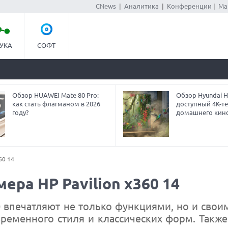
CNews
|
Аналитика
|
Конференции
|
Ма
УКА
СОФТ
Обзор HUAWEI Mate 80 Pro:
Обзор Hyundai H
как стать флагманом в 2026
доступный 4K-т
году?
домашнего кин
60 14
ера HP Pavilion x360 14
60 впечатляют не только функциями, но и сво
временного стиля и классических форм. Также