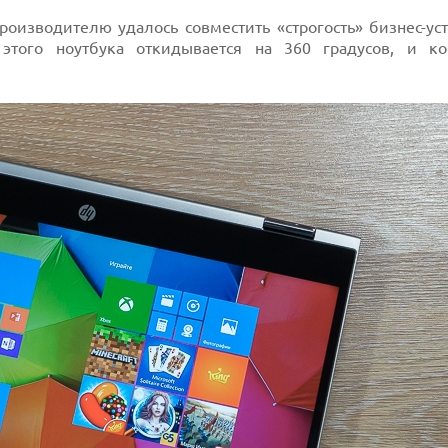
роизводителю удалось совместить «строгость» бизнес-ус
этого ноутбука откидывается на 360 градусов, и ко