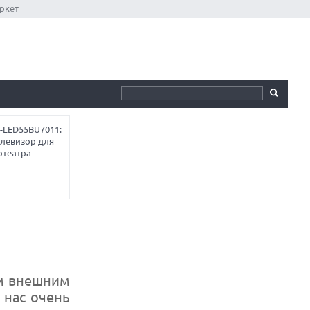
ркет
-LED55BU7011:
елевизор для
отеатра
им внешним
 нас очень