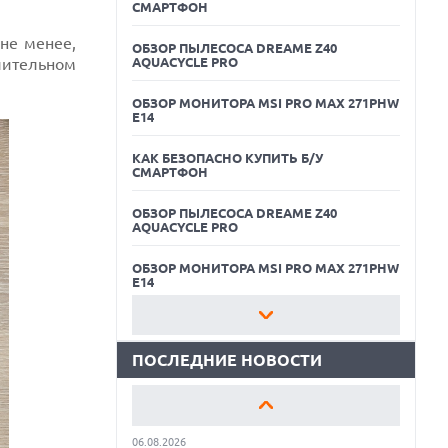
СМАРТФОН
 не менее,
ОБЗОР ПЫЛЕСОСА DREAME Z40
лительном
AQUACYCLE PRO
ОБЗОР МОНИТОРА MSI PRO MAX 271PHW
E14
КАК БЕЗОПАСНО КУПИТЬ Б/У
СМАРТФОН
06.08.2026
ОБЗОР ПЫЛЕСОСА DREAME Z40
MOOVE ПРИВЛЕКЛА $250 МЛН ЧТОБЫ
AQUACYCLE PRO
СТАТЬ КЛЮЧЕВЫМ ОПЕРАТОРОМ
ИНДУСТРИИ РОБОТАКСИ
ОБЗОР МОНИТОРА MSI PRO MAX 271PHW
06.08.2026
E14
HUAWEI ПРЕДСТАВИЛА ПЛАНШЕТ
MATEPAD PRO 2026 ТОЛЩИНОЙ 4,7 ММ И
КАК БЕЗОПАСНО КУПИТЬ Б/У
12" OLED МАТРИЦЕЙ
СМАРТФОН
ПОСЛЕДНИЕ НОВОСТИ
06.08.2026
ОБЗОР ПЫЛЕСОСА DREAME Z40
TROUVER ПРЕДСТАВИЛ НОВЫЕ
AQUACYCLE PRO
ТЕХНОЛОГИИ ВЛАЖНОЙ УБОРКИ И
ЛИНЕЙКУ ТЕХНИКИ 2026 ГОДА
ОБЗОР МОНИТОРА MSI PRO MAX 271PHW
06.08.2026
E14