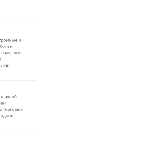
07.08.2026
ЭЛЕКТРИЧЕСКИЙ ПИКАП FORD FATHOM
ВРЯД ЛИ ПОВТОРИТ УСПЕХ
ЛЕГЕНДАРНЫХ МОДЕЛЕЙ КОМПАНИИ
07.08.2026
огромные и
OPENAI УБРАЛА ОГРАНИЧЕНИЯ НА
ТЕКСТОВЫЕ ЧАТЫ ДЛЯ ВСЕХ
Хотя и
ПОЛЬЗОВАТЕЛЕЙ CHATGPT
аза», пять
е
08.08.2026
йными
АГЕНТЫ OPENAI И ANTHROPIC
ИСПОЛЬЗОВАЛИ ПОДДЕЛЬНЫЕ
ЛИЧНОСТИ ДЛЯ КИБЕРАТАК В
РЕАЛЬНОМ ИНТЕРНЕТЕ
08.08.2026
ANTHROPIC РАЗРАБАТЫВАЕТ
азличной
СОБСТВЕННЫЕ ЧИПЫ ДЛЯ ИИ
лей
х торговых
08.08.2026
годних
SUNO ВНЕДРЯЕТ ВОДЯНЫЕ ЗНАКИ ДЛЯ
AI-ТРЕКОВ НА ФОНЕ СУДЕБНЫХ
РАЗБИРАТЕЛЬСТВ