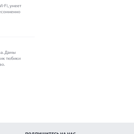
-Fi, умеет
несомненно
ва. Дамы
ник тюбики
во.
ПОДПИШИТЕСЬ НА НАС