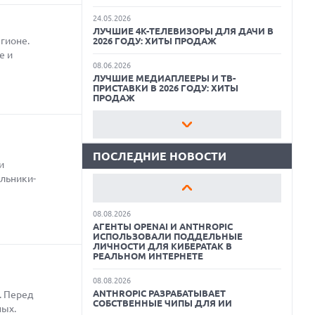
24.05.2026
ЛУЧШИЕ 4K-ТЕЛЕВИЗОРЫ ДЛЯ ДАЧИ В
гионе.
2026 ГОДУ: ХИТЫ ПРОДАЖ
07.08.2026
е и
ХАКЕР ПРИЗНАЛ ВИНУ ВО ВЗЛОМЕ
SNOWFLAKE И КРАЖЕ ДАННЫХ
08.06.2026
МИЛЛИОНОВ ПОЛЬЗОВАТЕЛЕЙ
ЛУЧШИЕ МЕДИАПЛЕЕРЫ И ТВ-
ПРИСТАВКИ В 2026 ГОДУ: ХИТЫ
ПРОДАЖ
07.08.2026
ЭЛЕКТРИЧЕСКИЙ ПИКАП FORD FATHOM
ВРЯД ЛИ ПОВТОРИТ УСПЕХ
22.05.2026
ЛЕГЕНДАРНЫХ МОДЕЛЕЙ КОМПАНИИ
ЛУЧШИЕ ПОРТАТИВНЫЕ КОНСОЛИ С
ВОЗМОЖНОСТЬЮ ПОДКЛЮЧЕНИЯ К
ТЕЛЕВИЗОРУ: ВЫБОР ZOOM
ПОСЛЕДНИЕ НОВОСТИ
07.08.2026
и
OPENAI УБРАЛА ОГРАНИЧЕНИЯ НА
льники-
ТЕКСТОВЫЕ ЧАТЫ ДЛЯ ВСЕХ
11.06.2026
ПОЛЬЗОВАТЕЛЕЙ CHATGPT
ВСЕГДА ПОД РУКОЙ: САМЫЕ ПОЛЕЗНЫЕ
ГАДЖЕТЫ И ПРИСПОСОБЛЕНИЯ ДЛЯ
ДОМА
08.08.2026
АГЕНТЫ OPENAI И ANTHROPIC
ИСПОЛЬЗОВАЛИ ПОДДЕЛЬНЫЕ
11.05.2026
ЛИЧНОСТИ ДЛЯ КИБЕРАТАК В
КАК БЕСПЛАТНО РЕДАКТИРОВАТЬ
РЕАЛЬНОМ ИНТЕРНЕТЕ
ФОТОГРАФИИ С ПОМОЩЬЮ
НЕЙРОСЕТЕЙ: ЛУЧШИЕ ПРИЛОЖЕНИЯ И
СЕРВИСЫ
08.08.2026
ANTHROPIC РАЗРАБАТЫВАЕТ
. Перед
СОБСТВЕННЫЕ ЧИПЫ ДЛЯ ИИ
08.07.2026
ных.