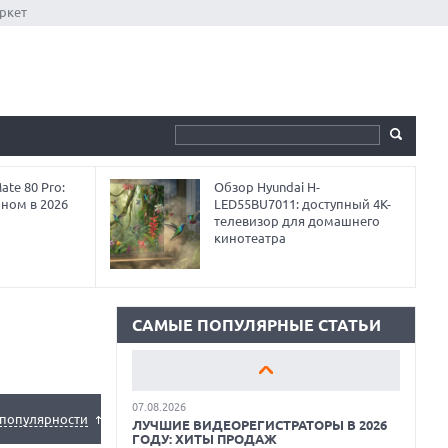
ркет
te 80 Pro:
Обзор Hyundai H-
18.06.2026
аном в 2026
LED55BU7011: доступный 4K-
САМЫЕ ЛЕГКИЕ НОУТБУКИ С
телевизор для домашнего
ДИСКРЕТНОЙ ГРАФИКОЙ: ВЫБОР ZOOM
кинотеатра
01.06.2026
9 ПОЛЕЗНЫХ ГАДЖЕТОВ В
АВТОМОБИЛЬ ДЛЯ ПУТЕШЕСТВИЯ
ЛЕТОМ: ВЫБОР ZOOM
САМЫЕ ПОПУЛЯРНЫЕ СТАТЬИ
15.05.2026
ОБЗОР HUAWEI MATE 80 PRO: КАК СТАТЬ
ФЛАГМАНОМ В 2026 ГОДУ?
07.08.2026
популярности
ЛУЧШИЕ ВИДЕОРЕГИСТРАТОРЫ В 2026
ГОДУ: ХИТЫ ПРОДАЖ