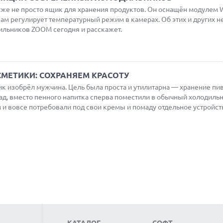
е не просто ящик для хранения продуктов. Он оснащён модулем Wi
сам регулирует температурный режим в камерах. Об этих и других 
льников ZOOM сегодня и расскажет.
МЕТИКИ: СОХРАНЯЕМ КРАСОТУ
ик изобрёл мужчина. Цель была проста и утилитарна — хранение пи
ад, вместо пенного напитка сперва поместили в обычный холодиль
м и вовсе потребовали под свои кремы и помаду отдельное устройст
КАТАЛОГ
СОФТ