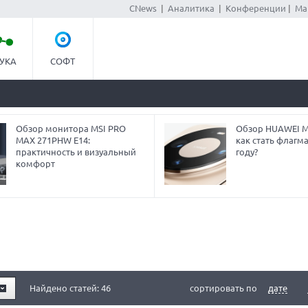
CNews
|
Аналитика
|
Конференции
|
Ма
УКА
СОФТ
Обзор монитора MSI PRO
Обзор HUAWEI Ma
MAX 271PHW E14:
как стать флагм
практичность и визуальный
году?
комфорт
Найдено статей: 46
сортировать по
дате