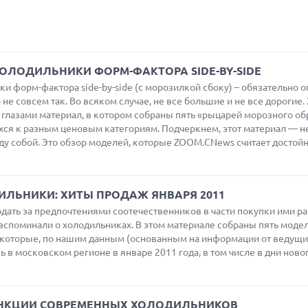
ОЛОДИЛЬНИКИ ФОРМ-ФАКТОРА SIDE-BY-SIDE
ки форм-фактора side-by-side (с морозилкой сбоку) – обязательно 
 не совсем так. Во всяком случае, не все большие и не все дорогие. 
 глазами материал, в котором собраны пять «рыцарей морозного обр
ихся к разным ценовым категориям. Подчеркнем, этот материал — н
у собой. Это обзор моделей, которые ZOOM.CNews считает досто
ЛЬНИКИ: ХИТЫ ПРОДАЖ ЯНВАРЯ 2011
ать за предпочтениями соотечественников в части покупки ими р
вспоминали о холодильниках. В этом материале собраны пять моде
которые, по нашим данным (основанным на информации от ведущи
ь в московском регионе в январе 2011 года, в том числе в дни ново
УНКЦИИ СОВРЕМЕННЫХ ХОЛОДИЛЬНИКОВ