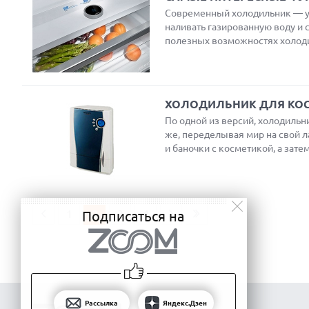
Современный холодильник — уж
наливать газированную воду и 
полезных возможностях холоди
ХОЛОДИЛЬНИК ДЛЯ КОС
По одной из версий, холодильн
же, переделывая мир на свой л
и баночки с косметикой, а зате
1
2
3
4
Подписаться на
Рассылка
Яндекс.Дзен