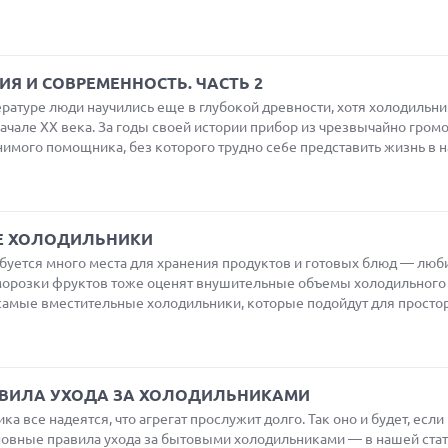
Я И СОВРЕМЕННОСТЬ. ЧАСТЬ 2
ратуре люди научились еще в глубокой древности, хотя холодильни
начале XX века. За годы своей истории прибор из чрезвычайно гром
нимого помощника, без которого трудно се6е представить жизнь в н
Е ХОЛОДИЛЬНИКИ
буется много места для хранения продуктов и готовых блюд — люб
морозки фруктов тоже оценят внушительные объемы холодильного
самые вместительные холодильники, которые подойдут для просто
АВИЛА УХОДА ЗА ХОЛОДИЛЬНИКАМИ
а все надеятся, что агрегат прослужит долго. Так оно и будет, если
новные правила ухода за бытовыми холодильниками — в нашей стат