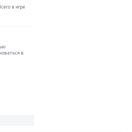
сего в игре
Обзор игры The Crew 2: покорение
Америки
Важнейшие анонсы E3 2018
щью
Крупнейшие релизы мая: Nintendo,
новаться в
Microsoft и Sony
Новинки для Nintendo Switch:
Labo, South Park и ремастер Dark
Souls
God Of War: тотальный
перезапуск серии
Far Cry 5: хвалить нельзя ругать
Игры для терпеливых: 10 лучших