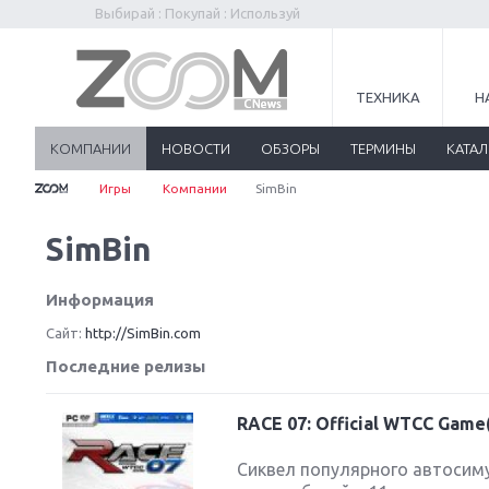
Выбирай : Покупай : Используй
ТЕХНИКА
Н
КОМПАНИИ
НОВОСТИ
ОБЗОРЫ
ТЕРМИНЫ
КАТА
Игры
Компании
SimBin
SimBin
Информация
Сайт:
http://SimBin.com
Последние релизы
RACE 07: Official WTCC Gam
Сиквел популярного автосиму