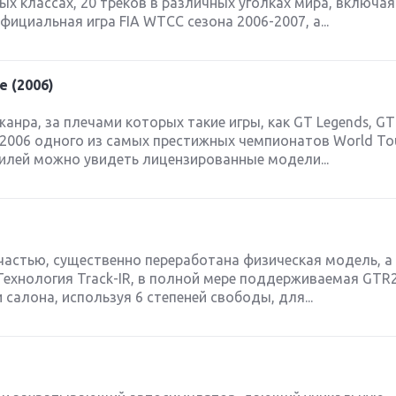
х классах, 20 треков в различных уголках мира, включая
фициальная игра FIA WTCC сезона 2006-2007, а...
e (2006)
анра, за плечами которых такие игры, как GT Legends, GT
 2006 одного из самых престижных чемпионатов World Tou
илей можно увидеть лицензированные модели...
астью, существенно переработана физическая модель, а 
Технология Track-IR, в полной мере поддерживаемая GTR
 салона, используя 6 степеней свободы, для...