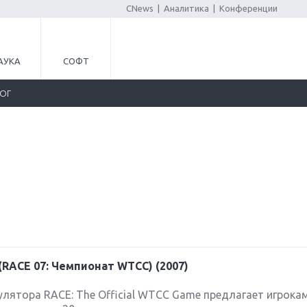
CNews
|
Аналитика
|
Конференции
АУКА
СОФТ
ЛОГ
e(RACE 07: Чемпионат WTCC) (2007)
лятора RACE: The Official WTCC Game предлагает игрока