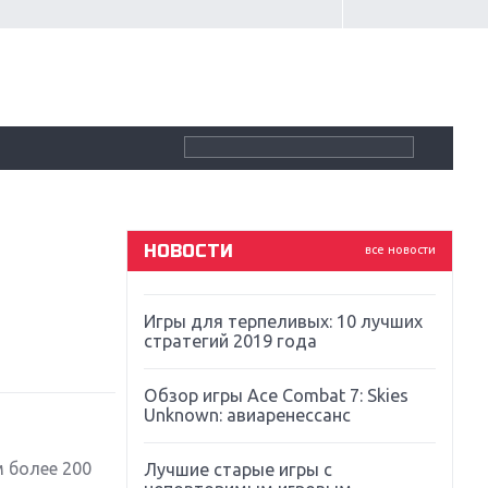
Крупнейшие релизы мая: Nintendo,
Microsoft и Sony
Новинки для Nintendo Switch:
Labo, South Park и ремастер Dark
Souls
God Of War: тотальный
перезапуск серии
НОВОСТИ
все новости
Far Cry 5: хвалить нельзя ругать
Игры для терпеливых: 10 лучших
стратегий 2019 года
Обзор игры Ace Combat 7: Skies
Unknown: авиаренессанс
м более 200
Лучшие старые игры с