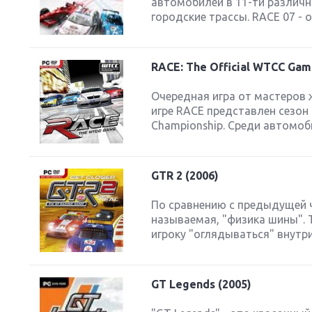
автомобилей в 11-ти различны
городские трассы. RACE 07 - о
RACE: The Official WTCC Gam
Next
Очередная игра от мастеров ж
игре RACE представлен сезон
Championship. Среди автомоб
GTR 2 (2006)
По сравнению с предыдущей ч
называемая, "физика шины". 
игроку "оглядываться" внутри
GT Legends (2005)