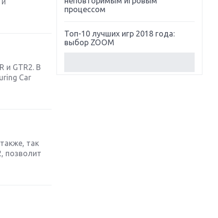
неповторимым игровым
 и
процессом
Топ-10 лучших игр 2018 года:
выбор ZOOM
Обзор Red Dead Redemption 2:
R и GTR2. В
действительно игра года?
ring Car
Первый в России обзор игры
Starlink: Battle For Atlas
Обзор игры Forza Horizon 4:
вершина эволюции
также, так
2, позволит
Две важных новинки для
консолей: Spider-Man и Divinity
Original Sin 2
Три крупных релиза для
гибридной консоли Switch