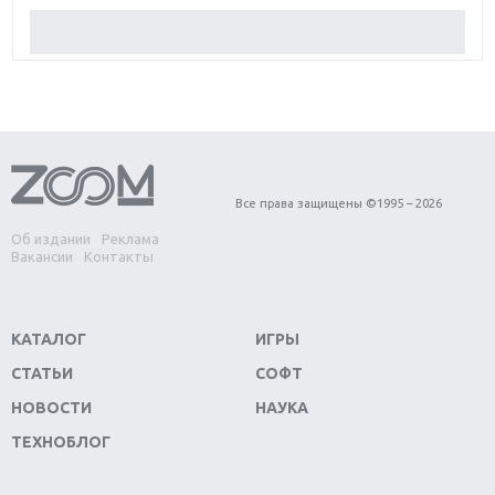
Обзор Red Dead Redemption 2: действительно
игра года?
Первый в России обзор игры Starlink: Battle For
Atlas
Обзор игры Forza Horizon 4: вершина эволюции
Все права защищены ©1995 – 2026
Об издании
Реклама
Две важных новинки для консолей: Spider-Man и
Вакансии
Контакты
Divinity Original Sin 2
Три крупных релиза для гибридной консоли
КАТАЛОГ
ИГРЫ
Switch
СТАТЬИ
СОФТ
Обзор игры The Crew 2: покорение Америки
НОВОСТИ
НАУКА
ТЕХНОБЛОГ
Важнейшие анонсы E3 2018