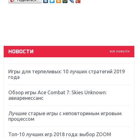
Поделиться…
Sony
Новинки для Nintendo Switch: Labo, South Park и
ремастер Dark Souls
God Of War: тотальный перезапуск серии
НОВОСТИ
все новости
Far Cry 5: хвалить нельзя ругать
Игры для терпеливых: 10 лучших стратегий 2019
года
Обзор игры Ace Combat 7: Skies Unknown:
авиаренессанс
Лучшие старые игры с неповторимым игровым
процессом
Топ-10 лучших игр 2018 года: выбор ZOOM