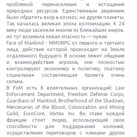
проблемой перенаселения и истощения
природных ресурсов. Единственным решением
было обратить взор в космос, на другие планеты.
Так началась великая эпоха колонизации. К 24
веку люди заселили многие из ближайших миров,
но тут возникла новая опасность — чужие.
Face of Mankind - MMORPG от первого и третьего
лица, действие которой происходит на Земле
отдаленного будущего. В основе лежит общение
и взаимодействие игроков, они полностью
контролируют экономику и политику, поэтому
социальная составляющая проекта очень
сильна.
В FoM есть 8 влиятельных организаций: Law
Enforcement Department, Freedom Defense Corps,
Guardians of Mankind, Brotherhood of the Shadows,
Mercenaries of the Blood, Colonization and Mining
Guild, EuroCore, Vortex Inc. Во главе каждой
фракции стоит лидер, использующий свои
способности для поддержания колоний,
осуществления переговоров с членами других