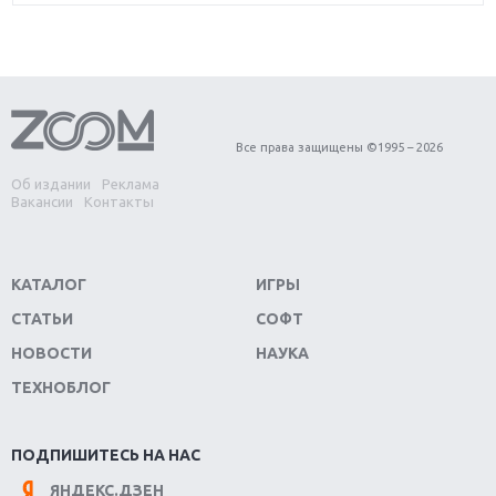
игра года?
Первый в России обзор игры Starlink: Battle For
Atlas
Обзор игры Forza Horizon 4: вершина эволюции
Все права защищены ©1995 – 2026
Об издании
Реклама
Две важных новинки для консолей: Spider-Man и
Вакансии
Контакты
Divinity Original Sin 2
Три крупных релиза для гибридной консоли
КАТАЛОГ
ИГРЫ
Switch
СТАТЬИ
СОФТ
Обзор игры The Crew 2: покорение Америки
НОВОСТИ
НАУКА
ТЕХНОБЛОГ
Важнейшие анонсы E3 2018
Крупнейшие релизы мая: Nintendo, Microsoft и
ПОДПИШИТЕСЬ НА НАС
Sony
ЯНДЕКС.ДЗЕН