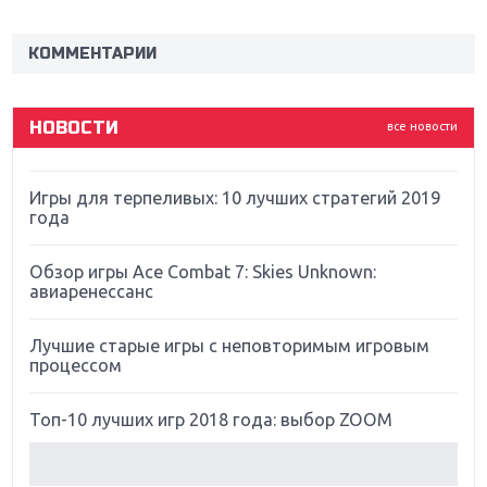
Новинки для Nintendo Switch: Labo, South Park и
ремастер Dark Souls
КОММЕНТАРИИ
God Of War: тотальный перезапуск серии
НОВОСТИ
все новости
Far Cry 5: хвалить нельзя ругать
Игры для терпеливых: 10 лучших стратегий 2019
года
Обзор игры Ace Combat 7: Skies Unknown:
авиаренессанс
Лучшие старые игры с неповторимым игровым
процессом
Топ-10 лучших игр 2018 года: выбор ZOOM
Обзор Red Dead Redemption 2: действительно