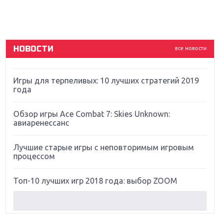
ремастер Dark Souls
God Of War: тотальный перезапуск серии
НОВОСТИ
все новости
Far Cry 5: хвалить нельзя ругать
Игры для терпеливых: 10 лучших стратегий 2019
года
Обзор игры Ace Combat 7: Skies Unknown:
авиаренессанс
Лучшие старые игры с неповторимым игровым
процессом
Топ-10 лучших игр 2018 года: выбор ZOOM
Обзор Red Dead Redemption 2: действительно
игра года?