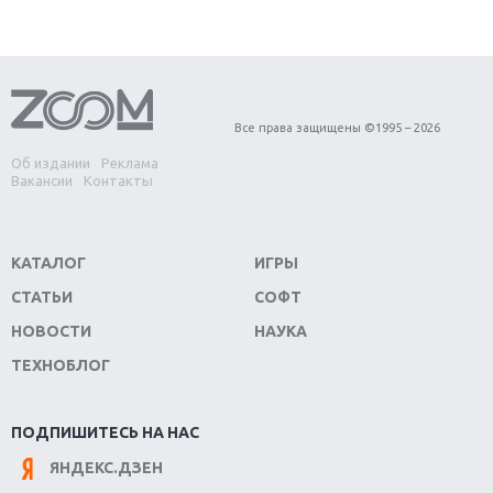
Первый в России обзор игры Starlink: Battle For
Atlas
Обзор игры Forza Horizon 4: вершина эволюции
Все права защищены ©1995 – 2026
Об издании
Реклама
Две важных новинки для консолей: Spider-Man и
Вакансии
Контакты
Divinity Original Sin 2
Три крупных релиза для гибридной консоли
КАТАЛОГ
ИГРЫ
Switch
СТАТЬИ
СОФТ
Обзор игры The Crew 2: покорение Америки
НОВОСТИ
НАУКА
ТЕХНОБЛОГ
Важнейшие анонсы E3 2018
Крупнейшие релизы мая: Nintendo, Microsoft и
ПОДПИШИТЕСЬ НА НАС
Sony
ЯНДЕКС.ДЗЕН