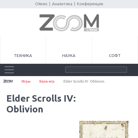
CNews
|
Аналитика
|
Конференции
ТЕХНИКА
НАУКА
СОФТ
Игры
База игр
Elder Scrolls IV: Oblivion
Elder Scrolls IV:
Oblivion