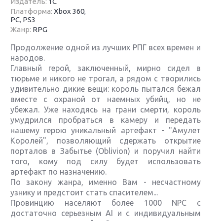
Издатель:
1С
Платформа:
Xbox 360
,
PC
,
PS3
Жанр:
RPG
Продолжение одной из лучших РПГ всех времен и
народов.
Главный герой, заключенный, мирно сидел в
тюрьме и никого не трогал, а рядом с творились
удивительно дикие вещи: король пытался бежал
вместе с охраной от наемных убийц, но не
убежал. Уже находясь на грани смерти, король
умудрился пробраться в камеру и передать
нашему герою уникальный артефакт - "Амулет
Королей", позволяющий сдержать открытие
порталов в Забытье (Oblivion) и поручил найти
того, кому под силу будет использовать
артефакт по назначению.
По закону жанра, именно Вам - несчастному
узнику и предстоит стать спасителем...
Провинцию населяют более 1000 NPC с
достаточно серьезным AI и с индивидуальным