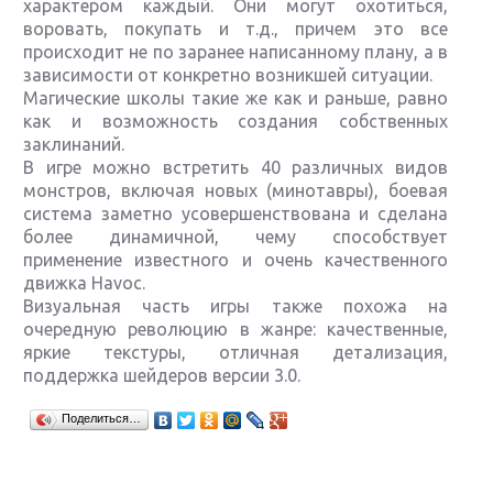
характером каждый. Они могут охотиться,
воровать, покупать и т.д., причем это все
происходит не по заранее написанному плану, а в
зависимости от конкретно возникшей ситуации.
Магические школы такие же как и раньше, равно
как и возможность создания собственных
заклинаний.
В игре можно встретить 40 различных видов
монстров, включая новых (минотавры), боевая
система заметно усовершенствована и сделана
более динамичной, чему способствует
применение известного и очень качественного
движка Havoc.
Визуальная часть игры также похожа на
очередную революцию в жанре: качественные,
яркие текстуры, отличная детализация,
поддержка шейдеров версии 3.0.
Крупнейшие релизы мая: Nintendo, Microsoft и
Поделиться…
Sony
Новинки для Nintendo Switch: Labo, South Park и