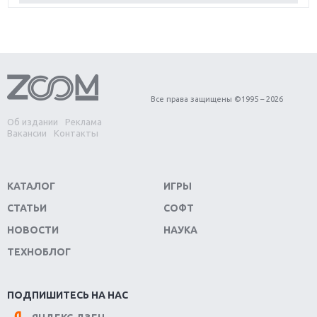
игра года?
Первый в России обзор игры Starlink: Battle For
Atlas
Обзор игры Forza Horizon 4: вершина эволюции
Все права защищены ©1995 – 2026
Об издании
Реклама
Две важных новинки для консолей: Spider-Man и
Вакансии
Контакты
Divinity Original Sin 2
Три крупных релиза для гибридной консоли
КАТАЛОГ
ИГРЫ
Switch
СТАТЬИ
СОФТ
Обзор игры The Crew 2: покорение Америки
НОВОСТИ
НАУКА
ТЕХНОБЛОГ
Важнейшие анонсы E3 2018
Крупнейшие релизы мая: Nintendo, Microsoft и
ПОДПИШИТЕСЬ НА НАС
Sony