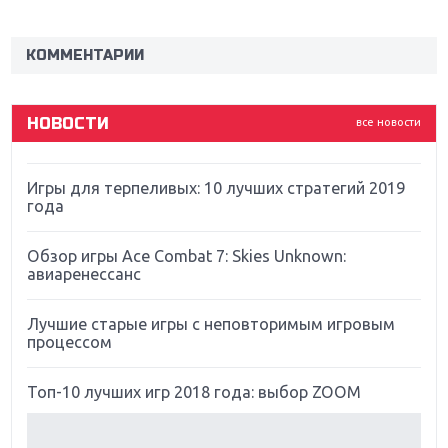
Новинки для Nintendo Switch: Labo, South Park и
ремастер Dark Souls
КОММЕНТАРИИ
God Of War: тотальный перезапуск серии
НОВОСТИ
все новости
Far Cry 5: хвалить нельзя ругать
Игры для терпеливых: 10 лучших стратегий 2019
года
Обзор игры Ace Combat 7: Skies Unknown:
авиаренессанс
Лучшие старые игры с неповторимым игровым
процессом
Топ-10 лучших игр 2018 года: выбор ZOOM
Обзор Red Dead Redemption 2: действительно