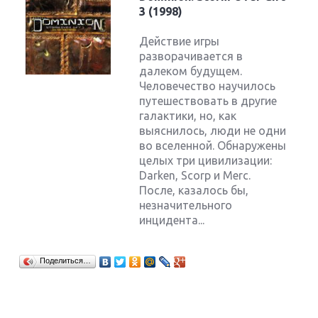
3 (1998)
Действие игры
разворачивается в
далеком будущем.
Человечество научилось
путешествовать в другие
галактики, но, как
выяснилось, люди не одни
во вселенной. Обнаружены
целых три цивилизации:
Darken, Scorp и Merc.
После, казалось бы,
незначительного
инцидента...
Поделиться…
Крупнейшие релизы мая: Nintendo, Microsoft и
Sony