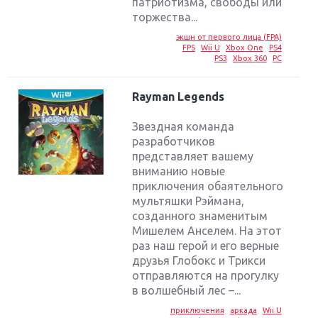
патриотизма, свободы или
торжества...
экшн от первого лица (FPA)
FPS
Wii U
Xbox One
PS4
PS3
Xbox 360
PC
Rayman Legends
Звездная команда
разработчиков
представляет вашему
вниманию новые
приключения обаятельного
мультяшки Рэймана,
созданного знаменитым
Мишелем Анселем. На этот
раз наш герой и его верные
друзья Глобокс и Трикси
отправляются на прогулку
в волшебный лес –...
приключения
аркада
Wii U