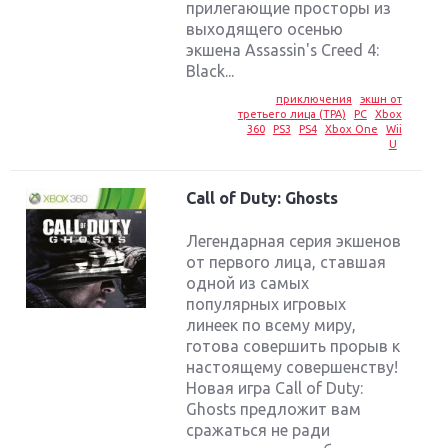
прилегающие просторы из
выходящего осенью
экшена Assassin's Creed 4:
Black...
приключения
экшн от
третьего лица (TPA)
PC
Xbox
360
PS3
PS4
Xbox One
Wii
U
Call of Duty: Ghosts
Легендарная серия экшенов
от первого лица, ставшая
одной из самых
популярных игровых
линеек по всему миру,
готова совершить прорыв к
настоящему совершенству!
Новая игра Call of Duty:
Ghosts предложит вам
сражаться не ради