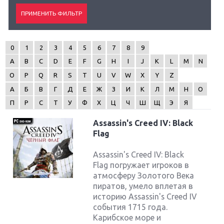
0
1
2
3
4
5
6
7
8
9
A
B
C
D
E
F
G
H
I
J
K
L
M
N
O
P
Q
R
S
T
U
V
W
X
Y
Z
А
Б
В
Г
Д
Е
Ж
З
И
К
Л
М
Н
О
П
Р
С
Т
У
Ф
Х
Ц
Ч
Ш
Щ
Э
Я
Assassin's Creed IV: Black
Flag
Assassin's Creed IV: Black
Flag погружает игроков в
атмосферу Золотого Века
пиратов, умело вплетая в
историю Assassin's Creed IV
события 1715 года.
Карибское море и