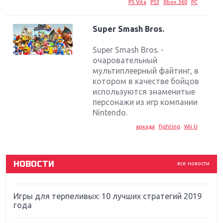
PS Vita
PS3
Xbox 360
PC
Super Smash Bros.
Super Smash Bros. -
очаровательный
мультиплеерный файтинг, в
Крупнейшие релизы мая: Nintendo, Microsoft и
котором в качестве бойцов
Sony
используются знаменитые
персонажи из игр компании
Новинки для Nintendo Switch: Labo, South Park и
Nintendo.
ремастер Dark Souls
аркада
fighting
Wii U
God Of War: тотальный перезапуск серии
НОВОСТИ
все новости
Far Cry 5: хвалить нельзя ругать
Игры для терпеливых: 10 лучших стратегий 2019
года