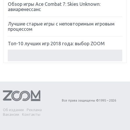
Обзор игры Ace Combat 7: Skies Unknown:
авиаренессанс
Лучшие старые игры с неповторимым игровым
процессом
Топ-10 лучших игр 2018 года: выбор ZOOM
Обзор Red Dead Redemption 2: действительно
игра года?
Первый в России обзор игры Starlink: Battle For
Atlas
Обзор игры Forza Horizon 4: вершина эволюции
Все права защищены ©1995 – 2026
Об издании
Реклама
Две важных новинки для консолей: Spider-Man и
Вакансии
Контакты
Divinity Original Sin 2